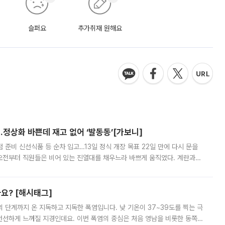
슬퍼요
추가취재 원해요
…정상화 바쁜데 재고 없어 ‘발동동’[가보니]
준비 신선식품 등 순차 입고…13일 정식 개장 목표 22일 만에 다시 문을
오전부터 직원들은 비어 있는 진열대를 채우느라 바쁘게 움직였다. 계란과
리를 잡기 시작했지만, 매장 곳곳엔 여전히 텅 빈 매대가 먼저 눈에 들어왔
까요? [해시태그]
’의 단계까지 온 지독하고 지독한 폭염입니다. 낮 기온이 37~39도를 찍는 극
 선선하게 느껴질 지경인데요. 이번 폭염의 중심은 처음 영남을 비롯한 동쪽