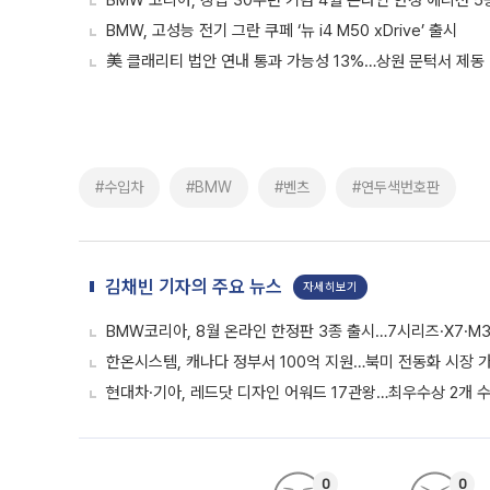
BMW 코리아, 창립 30주년 기념 4월 온라인 한정 에디션 5
BMW, 고성능 전기 그란 쿠페 ‘뉴 i4 M50 xDrive’ 출시
美 클래리티 법안 연내 통과 가능성 13%…상원 문턱서 제동
#수입차
#BMW
#벤츠
#연두색번호판
김채빈 기자의 주요 뉴스
자세히보기
BMW코리아, 8월 온라인 한정판 3종 출시…7시리즈·X7·M3
한온시스템, 캐나다 정부서 100억 지원…북미 전동화 시장 
현대차·기아, 레드닷 디자인 어워드 17관왕…최우수상 2개 
0
0