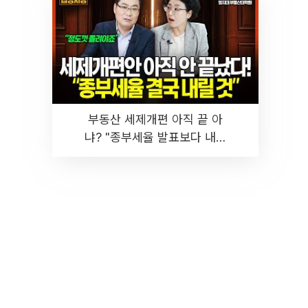
부동산 세제개편 아직 끝 아
냐? "종부세율 발표보다 내릴
것" 장기거주·양도세 전망 I 집
땅지성 I 김인만, 진미윤