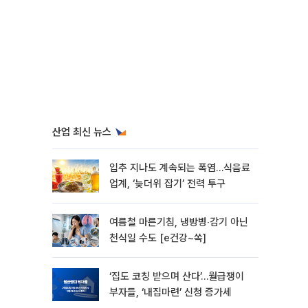
산업 최신 뉴스
입추 지나도 계속되는 폭염…식음료
업계, ‘늦더위 잡기’ 전력 투구
여름철 마른기침, 냉방병‧감기 아닌
천식일 수도 [e건강~쏙]
‘집도 코칭 받으며 산다’…월급쟁이
부자들, ‘내집마련’ 신청 증가세