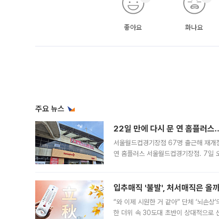
좋아요
화나요
주요 뉴스
22일 만에 다시 문 연 홈플러스
서울월드컵경기장점 67명 출근해 재개점 
연 홈플러스 서울월드컵경기장점. 7일 
우유, 과일 같은 신선식품이 차근차근 자
입추매직 '불발', 처서매직은 올
“와 이제 시원한 거 같아” 단체 ‘뇌손상
한 더위 속 30도대 초반이 상대적으로