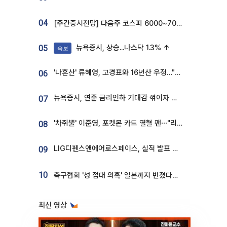
04
[주간증시전망] 다음주 코스피 6000~7000⋯“外人 수급은 정책이 변수”
뉴욕증시, 상승...나스닥 1.3% ↑
05
속보
'나혼산' 류혜영, 고경표와 16년산 우정…"자취방서 부모님과 마주쳐"
06
뉴욕증시, 연준 금리인하 기대감 꺾이자 상승...S&P500 사상 최고치 [종합]
07
'차쥐뿔' 이준영, 포켓몬 카드 열혈 팬⋯"리셀러 처단할 것"
08
LIG디펜스앤에어로스페이스, 실적 발표 후 급락→반등⋯증권가 “28년까지 튼튼”
09
10
축구협회 '성 접대 의혹' 일본까지 번졌다…日 심판 실명 공개
최신 영상