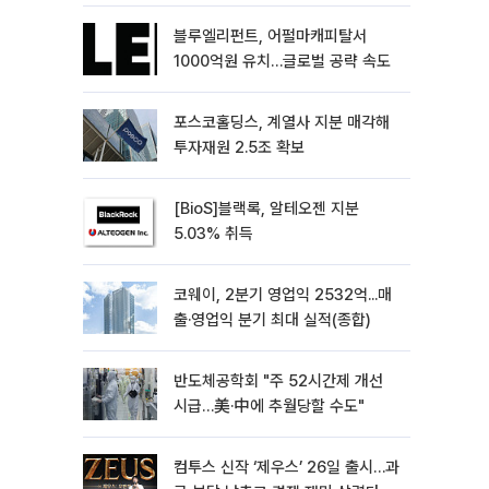
블루엘리펀트, 어펄마캐피탈서
1000억원 유치…글로벌 공략 속도
포스코홀딩스, 계열사 지분 매각해
투자재원 2.5조 확보
[BioS]블랙록, 알테오젠 지분
5.03% 취득
코웨이, 2분기 영업익 2532억...매
출·영업익 분기 최대 실적(종합)
반도체공학회 "주 52시간제 개선
시급…美·中에 추월당할 수도"
컴투스 신작 ‘제우스’ 26일 출시…과