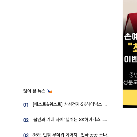
많이 본 뉴스
[베스트&워스트] 삼성전자·SK하이닉스 밀린 한 주…상상인증권은 85% 급등
01
'불안과 기대 사이' 널뛰는 SK하이닉스…증권가 "HBM4·LTA 기반 펀터멘털 견고"
02
35도 안팎 무더위 이어져…전국 곳곳 소나기 [오늘 날씨]
03