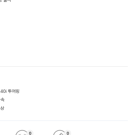
종 출시
40i 투어링
가속
수상
0
0