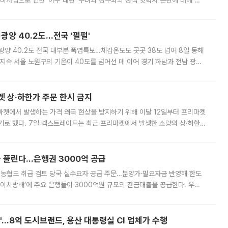
비사업으로 인한 '이주 대란' 우려와 정부와의 정책 엇박자 논란에 대해 정
실장은 2031년까지 31만 가구 착공 목표에 차질이 없다는 입장이나,
·광양 40.2도…전국 '펄펄'
·광양 40.2도 전국 대부분 폭염특보…체감온도도 곳곳 38도 넘어 8일 동해
지속 서울 노원구의 기온이 40도를 넘어선 데 이어 경기 하남과 전남 광양
. 전국 대부분 지역에 폭염특보가 내려진 가운데 곳곳에서 39~40도 안팎
켓 상·하한가 주문 한시 금지
마켓에서 발생하는 가격 왜곡 현상을 방지하기 위해 이달 12일부터 프리마켓
기로 했다. 7일 넥스트레이드는 최근 프리마켓에서 발생한 소량의 상·하한
, 주문 오류로 인한 가격 급등락을 최소화하기 위한 비상 대응방안을 발표
 풀린다…은행권 3000억 공급
리·농협도 취급 검토 당국 실수요자 공급 주문…분양가·필요자금 반영해 한도
에이치방배’에 주요 은행들이 3000억원 규모의 잔금대출을 공급한다. 우리
하고 있어 향후 공급 규모가 늘어날 전망이다. 7일 금융권에 따르면 KB국
od'…8억 도시브랜드, 용산 대통령실 CI 업체가 수행