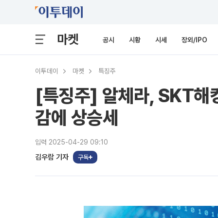
마켓
공시
시황
시세
장외/IPO
이투데이
마켓
특징주
[특징주] 알체라, SKT해
감에 상승세
입력 2025-04-29 09:10
김우람 기자
구독