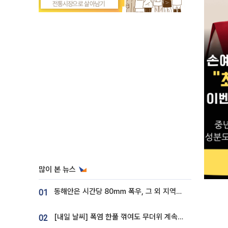
많이 본 뉴스
동해안은 시간당 80㎜ 폭우, 그 외 지역은 폭염…‘극과 극 날씨’
01
[내일 날씨] 폭염 한풀 꺾여도 무더위 계속⋯동해안 이틀 연속 비
02