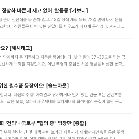
…정상화 바쁜데 재고 없어 ‘발동동’[가보니]
준비 신선식품 등 순차 입고…13일 정식 개장 목표 22일 만에 다시 문을
오전부터 직원들은 비어 있는 진열대를 채우느라 바쁘게 움직였다. 계란과
리를 잡기 시작했지만, 매장 곳곳엔 여전히 텅 빈 매대가 먼저 눈에 들어왔
까요? [해시태그]
’의 단계까지 온 지독하고 지독한 폭염입니다. 낮 기온이 37~39도를 찍는 극
 선선하게 느껴질 지경인데요. 이번 폭염의 중심은 처음 영남을 비롯한 동쪽
 북서풍이 산맥을 넘어 영남 쪽으로 내려오면서 뜨겁고 건조해졌는데요.
 위한 필수품 등장이오! [솔드아웃]
합니다. 자신의 취향, 가치관과 유사하거나 인기 있는 인물 혹은 콘텐츠를
'가 자리 잡은 오늘, 잘파세대(Z세대와 알파세대의 합성어)의 눈길이 쏠린 곳은
리는 공연장. 응원봉만큼이나 눈에 띄는 게 있습니다. 공연이 시작되기
 '건의'⋯국토부 "협의 중" 입장만 [종합]
급 부족 원인진단 및 대책 관련 브리핑 서울시가 재개발·재건축을 통한 주택