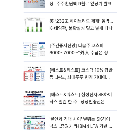
정…주주환원책 9월로 앞당겨 발표
美 ‘232조 하이브리드 제재’ 임박…
K-태양광, 불확실성 털고 날개 다나
[주간증시전망] 다음주 코스피
6000~7000⋯“外人 수급은 정책
이 변수”
[베스트&워스트] 코스닥 10% 급반
등…본느, 최대주주 변경 기대에
270% 폭등
[베스트&워스트] 삼성전자·SK하이
닉스 밀린 한 주…상상인증권은
85% 급등
'불안과 기대 사이' 널뛰는 SK하이
닉스…증권가 "HBM4·LTA 기반 펀
터멘털 견고"