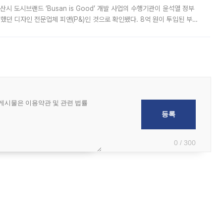
시 도시브랜드 ‘Busan is Good’ 개발 사업의 수행기관이 윤석열 정부
여했던 디자인 전문업체 피앤(P&)인 것으로 확인됐다. 8억 원이 투입된 부산
 부족과 디자인 정체성 논란에 휩싸였던 만큼, 사업 선정 과정과 결과물에
0 / 300