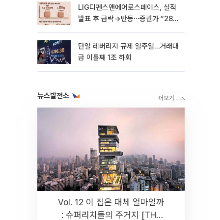
LIG디펜스앤에어로스페이스, 실적
발표 후 급락→반등⋯증권가 “28년
까지 튼튼”
단일 레버리지 규제 일주일…거래대
금 이틀째 1조 하회
뉴스발전소
Vol. 12 이 집은 대체 얼마일까
: 슈퍼리치들의 주거지 [THE