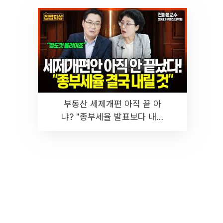
부동산 세제개편 아직 끝 아
냐? "종부세율 발표보다 내릴
것" 장기거주·양도세 전망 I 집
땅지성 I 김인만, 진미윤