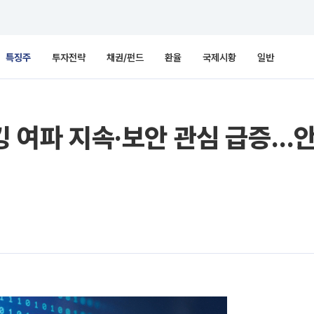
특징주
투자전략
채권/펀드
환율
국제시황
일반
킹 여파 지속·보안 관심 급증…안