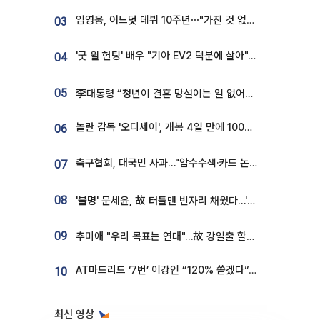
임영웅, 어느덧 데뷔 10주년⋯"가진 것 없던 시절, 내 앞엔 20명의 팬뿐"
03
'굿 윌 헌팅' 배우 "기아 EV2 덕분에 살아"…교통사고 후 안전성 극찬
04
05
李대통령 “청년이 결혼 망설이는 일 없어야...제도상 불이익 조사”
놀란 감독 '오디세이', 개봉 4일 만에 100만 돌파⋯'왕사남' 보다 빠르다
06
축구협회, 대국민 사과…"압수수색·카드 논란 사죄, 강도 높은 쇄신"
07
08
'불명' 문세윤, 故 터틀맨 빈자리 채웠다…'거북이' 눈물의 최종 우승
09
추미애 "우리 목표는 연대"…故 강일출 할머니 흉상 제막
AT마드리드 ‘7번’ 이강인 “120% 쏟겠다”⋯시메오네 감독 “필요한 선수”
10
최신 영상