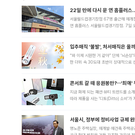
22일 만에 다시 문 연 홈플러스
서울월드컵경기장점 67명 출근해 재개점 
연 홈플러스 서울월드컵경기장점. 7일 
우유, 과일 같은 신선식품이 차근차근 자
입추매직 '불발', 처서매직은 올
“와 이제 시원한 거 같아” 단체 ‘뇌손상
한 더위 속 30도대 초반이 상대적으로
지역에 있었습니다. 7월 말에는 서풍과
콘서트 갈 때 응원봉만?⋯'최애'
지금 화제 되는 패션·뷰티 트렌드를 소개
따라 제품을 사는 '디토(Ditto) 소비
어디일까요? 아이돌 콘서트 시작을 기다
서울시, 정부에 정비사업 규제 완화
명노준 주택실장, 재개발·재건축 주택공