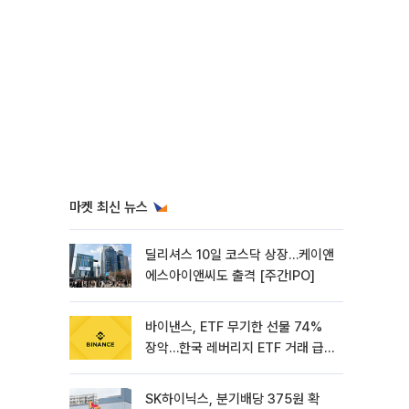
마켓 최신 뉴스
딜리셔스 10일 코스닥 상장…케이앤
에스아이앤씨도 출격 [주간IPO]
바이낸스, ETF 무기한 선물 74%
장악…한국 레버리지 ETF 거래 급
증 [e가상자산]
SK하이닉스, 분기배당 375원 확