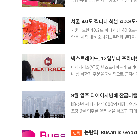
공급 확대 방침을 거듭 강조한 가운데 정
면 반박하고 나섰다. 명노준 서울시 주택
서울 40도 찍더니 하남 40.8도
서울ㆍ노원 40.2도 이어 하남 40.8도
안 비 시작·내륙 소나기…무더위·열대야 
에서도 40도를 웃도는 기온이 관측됐다
의 극심한
넥스트레이드, 12일부터 프리마
대체거래소(ATS) 넥스트레이드가 프리
내 상·하한가 주문을 한시적으로 금지하
가 체결 사례와 관련해 설명자료를 내고
9월 입주 디에이치방배 잔금대출
KB·신한·하나 각각 1000억 배정…우
조정 9월 입주를 앞둔 서울 서초구 ‘디
은행과 NH농협은행도 대출 취급을 검토
민은행
논란의 'Busan is Go
단독