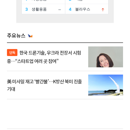
주요뉴스
한국 드론기술, 우크라 전장서 시험
단독
중…“스타트업 여러 곳 참여”
美 미사일 재고 ‘빨간불’…K방산 북미 진출
기대