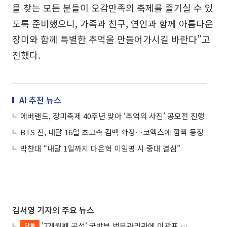
을 찾는 모든 분들이 오감만족의 축제를 즐기실 수 있
도록 준비했으니, 가족과 친구, 연인과 함께 아름다운
장미와 함께 특별한 추억을 만들어가시길 바란다”고
전했다.
AI 추천 뉴스
에버랜드, 장미축제 40주년 맞아 ‘추억의 사진’ 공모전 진행
BTS 진, 내달 16일 초고속 컴백 확정…코엑스에 깜짝 등장
박찬대 “내달 1일까지 마은혁 미임명 시 중대 결심”
김서영 기자의 주요 뉴스
'7개월째 공석' 국방부 법무관리관에 이광표 변호사 내정
단독