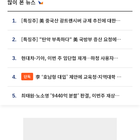
많이 본 뉴스
[특징주] 美 중국산 광트랜시버 규제 추진에 대한광통신 등 광통신株 강세
1.
[특징주] “탄약 부족하다“ 美 국방부 증산 요청에⋯국내 방산주 급등세
2.
현대차·기아, 이번 주 임단협 재개…하청 사용자성 재심도 ‘변수’
3.
李 ‘호남형 대입’ 제안에 교육청·지역대학 서·논술형 입시 연계 '착수'
단독
4.
최태원·노소영 '9440억 분할' 판결, 이번주 재상고 여부 주목
5.