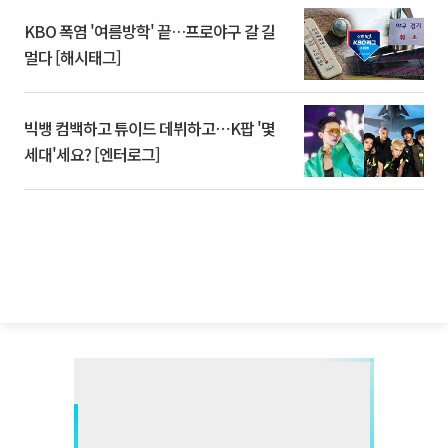
KBO 폭염 '여름방학' 끝…프로야구 갈 길
멀다 [해시태그]
빅뱅 컴백하고 튜이드 데뷔하고⋯K팝 '몇
세대'세요? [엔터로그]