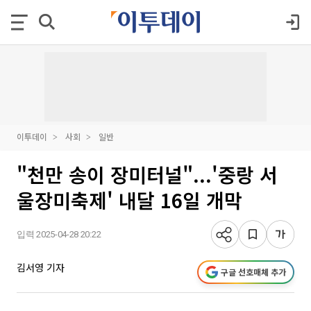
이투데이
사회
일반
"천만 송이 장미터널"...'중랑 서
울장미축제' 내달 16일 개막
입력 2025-04-28 20:22
김서영 기자
구글 선호매체 추가