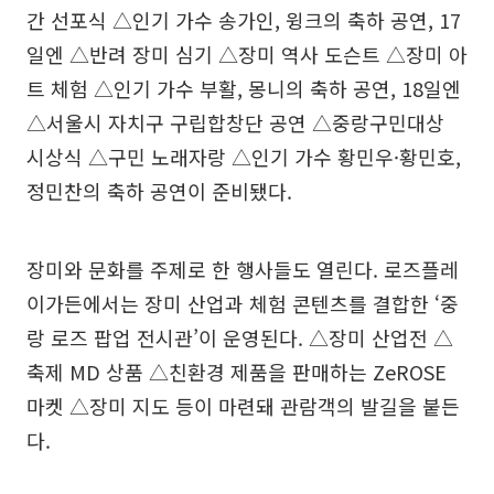
간 선포식 △인기 가수 송가인, 윙크의 축하 공연, 17
일엔 △반려 장미 심기 △장미 역사 도슨트 △장미 아
트 체험 △인기 가수 부활, 몽니의 축하 공연, 18일엔
△서울시 자치구 구립합창단 공연 △중랑구민대상
시상식 △구민 노래자랑 △인기 가수 황민우·황민호,
정민찬의 축하 공연이 준비됐다.
장미와 문화를 주제로 한 행사들도 열린다. 로즈플레
이가든에서는 장미 산업과 체험 콘텐츠를 결합한 ‘중
랑 로즈 팝업 전시관’이 운영된다. △장미 산업전 △
축제 MD 상품 △친환경 제품을 판매하는 ZeROSE
마켓 △장미 지도 등이 마련돼 관람객의 발길을 붙든
다.