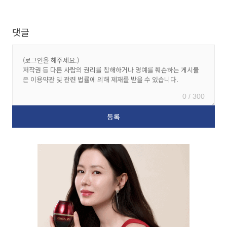
댓글
0 / 300