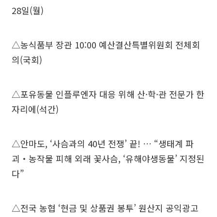
28일(월)
△농식품부 장관 10:00 예산결산특별위원회 전체회
의(국회)
△포유동물 인플루엔자 대응 위해 산·학·관 전문가 한
자리에(석간)
△안마도, ‘사슴과의 40년 전쟁’ 끝! … “생태계 파
괴‧농작물 피해 외래 꽃사슴, ‘유해야생동물’ 지정된
다”
△전국 농협 ‘현금 및 상품권 봉투’ 원산지 공익광고