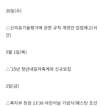
30일(수)
△신의료기술평가에 관한 규칙 개정안 입법예고(석
간)
5월 1일(목)
△’25년 청년내일저축계좌 신규모집
2일(금)
△복지부 장관 13:30 어린이날 기념식(웨스틴 조선