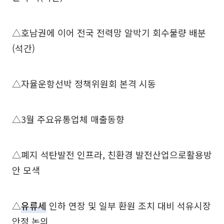
△호남권에 이어 전국 전력망 알박기 회수물량 배분
(석간)
△자율운항선박 정책위원회 본격 시동
△3월 주요유통업체 매출동향
△폐지 석탄발전 인프라, 친환경 발전산업으로활용방
안 모색
△
유류세
인하 연장 및 일부 환원 조치 대비 석유시장
안정 논의