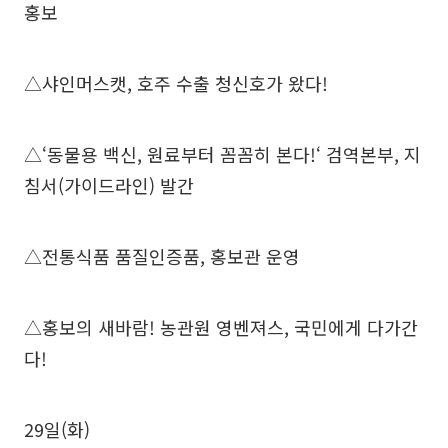
홍보
△샤인머스캣, 호주 수출 청신호가 왔다!
△‘동물용 백신, 원료부터 꼼꼼히 본다!‘ 검역본부, 지
침서(가이드라인) 발간
△전통식품 품질인증품, 홍보관 운영
△홍보의 새바람! 농관원 영벤져스, 국민에게 다가간
다!
29일(화)