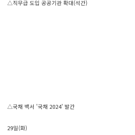
△직무급 도입 공공기관 확대(석간)
△국채 백서 '국채 2024' 발간
29일(화)