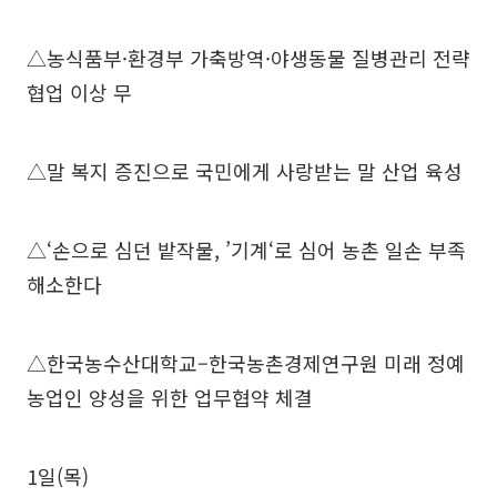
△농식품부·환경부 가축방역·야생동물 질병관리 전략
협업 이상 무
△말 복지 증진으로 국민에게 사랑받는 말 산업 육성
△‘손으로 심던 밭작물, ’기계‘로 심어 농촌 일손 부족
해소한다
△한국농수산대학교–한국농촌경제연구원 미래 정예
농업인 양성을 위한 업무협약 체결
1일(목)