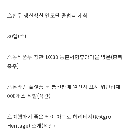
△한우 생산혁신 멘토단 출범식 개최
30일(수)
△농식품부 장관 10:30 농촌체험휴양마을 방문(충북
충주)
△온라인 플랫폼 등 통신판매 원산지 표시 위반업체
000개소 적발(석간)
△여행하기 좋은 케이 아그로 헤리티지(K-Agro
Heritage) 소개(석간)