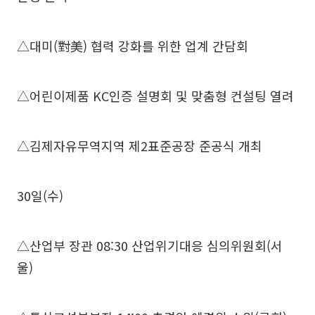
△대미(對美) 협력 강화를 위한 업계 간담회
△어린이제품 KC인증 설명회 및 맞춤형 컨설팅 열려
△김제자유무역지역 제2표준공장 준공식 개최
30일(수)
△산업부 장관 08:30 산업위기대응 심의위원회(서
울)