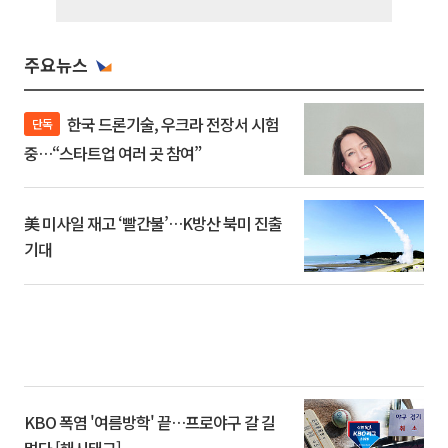
주요뉴스
한국 드론기술, 우크라 전장서 시험
단독
중…“스타트업 여러 곳 참여”
美 미사일 재고 ‘빨간불’…K방산 북미 진출
기대
KBO 폭염 '여름방학' 끝…프로야구 갈 길