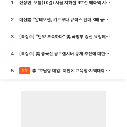
전장연, 오늘(10일) 서울 지하철 4호선 혜화역 시위…1호선 용산역 무정차
1.
대신證 “알테오젠, 키트루다 큐렉스 판매 3배 급증…목표가 41만원 상향”
2.
[특징주] “탄약 부족하다“ 美 국방부 증산 요청에⋯국내 방산주 급등세
3.
[특징주] 美 중국산 광트랜시버 규제 추진에 대한광통신 등 광통신株 강세
4.
李 ‘호남형 대입’ 제안에 교육청·지역대학 서·논술형 입시 연계 '착수'
단독
5.