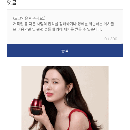
댓글
0 / 300