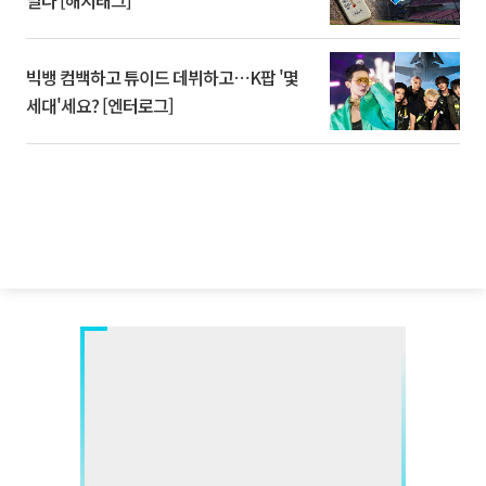
멀다 [해시태그]
빅뱅 컴백하고 튜이드 데뷔하고⋯K팝 '몇
세대'세요? [엔터로그]