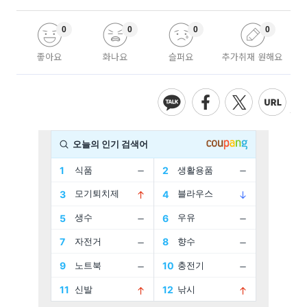
0
0
0
0
좋아요
화나요
슬퍼요
추가취재 원해요