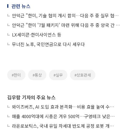
관련 뉴스
안덕근 "한미, 기술 협의 개시 합의…다음 주 중 실무 협의 진행"
안덕근 "한미 '7월 패키지' 마련 위해 다음 주 중 양국 간 실무 협의"
LX세미콘·한미사이언스 등
무너진 노후, 국민연금으로 다시 세우다
#한미
#통상
#실무
#상호관세
김우람 기자의 주요 뉴스
와이즈버즈, AI 도입 효과 본격화…비용 효율 높여 수익성 개선
매출 4000억대에 시총은 겨우 500억…구영테크 낮은 몸값에 저가 승계 마무리
라온로보틱스, 국내 유일 차세대 반도체 공정 로봇 개발 ‘고객사 테스트 진행’