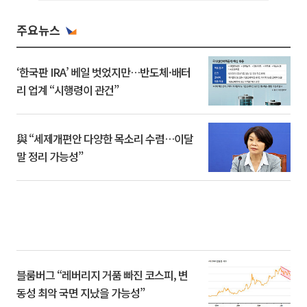
주요뉴스
‘한국판 IRA’ 베일 벗었지만…반도체·배터
리 업계 “시행령이 관건”
與 “세제개편안 다양한 목소리 수렴…이달
말 정리 가능성”
블룸버그 “레버리지 거품 빠진 코스피, 변
동성 최악 국면 지났을 가능성”