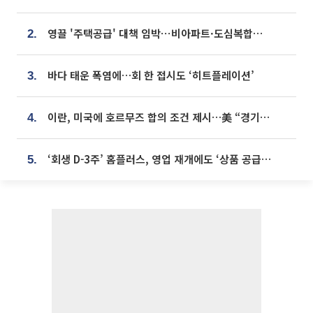
영끌 '주택공급' 대책 임박⋯비아파트·도심복합까지 총동원
2.
바다 태운 폭염에…회 한 접시도 ‘히트플레이션’
3.
이란, 미국에 호르무즈 합의 조건 제시…美 “경기 아직 안 끝나” [종합]
4.
‘회생 D-3주’ 홈플러스, 영업 재개에도 ‘상품 공급망’ 복구가 생존 관건
5.