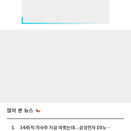
많이 본 뉴스
3445억 자사주 지급 마쳤는데...삼성전자 DX노조, 뒤늦은 '떼쓰기 집회'
1.