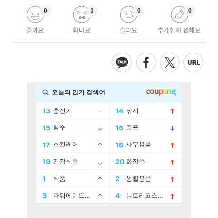
0
0
0
0
좋아요
화나요
슬퍼요
추가취재 원해요