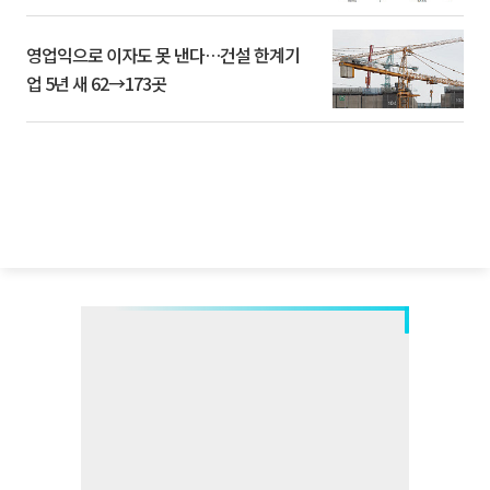
영업익으로 이자도 못 낸다…건설 한계기
업 5년 새 62→173곳