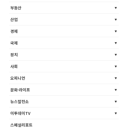
부동산
산업
경제
국제
정치
사회
오피니언
문화·라이프
뉴스발전소
이투데이TV
스페셜리포트