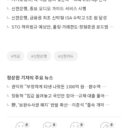
신한은행, 종묘 오디오 가이드 서비스 시행
신한은행, 금융권 최초 신탁형 ISA 수탁고 5조 원 달성
STO 하위법규 예상안, 풀링·거래한도·정형증권 로드맵 제시
#적금
#신한은행
#신한카드
정상원 기자의 주요 뉴스
권익위 "부정하게 타낸 나랏돈 1300억 원…환수액 역대 최대"
장동혁 “집값 올려놓고 국민만 잡아⋯규제·대출 풀어야”
野, ‘보완수사권 폐지’ 반발 확산…이준석 “졸속 개악 입법”
0
0
0
0