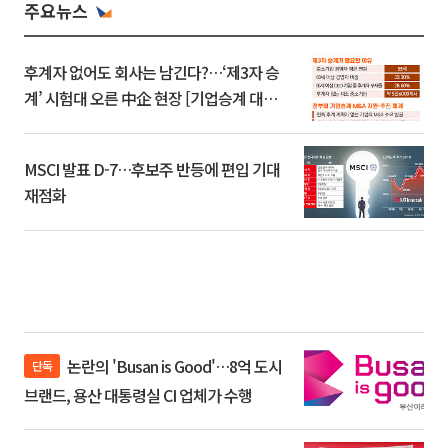
주요뉴스
후계자 없어도 회사는 남긴다?…‘제3자 승
계’ 시험대 오른 中企 현장 [기업승계 대전
환]
MSCI 발표 D-7…후보주 반등에 편입 기대
재점화
논란의 'Busan is Good'…8억 도시
단독
브랜드, 용산 대통령실 CI 업체가 수행