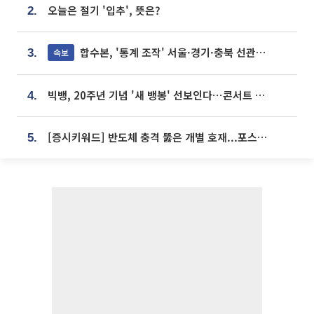
오늘은 절기 '입추', 뜻은?
2.
합수본, '통계 조작' 서울·경기·충북 선관위 등 추가 압수수색
속보
3.
빅뱅, 20주년 기념 '새 뱅봉' 선보인다⋯콘서트 앞두고 팝업 개최
4.
[증시키워드] 반도체 충격 뚫은 개별 호재...포스코퓨처엠·에코프로·한화솔루션 '눈길'
5.