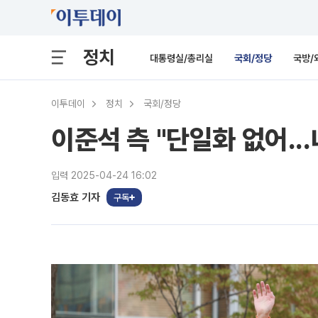
정치
대통령실/총리실
국회/정당
국방/
이투데이
정치
국회/정당
이준석 측 "단일화 없어..
입력 2025-04-24 16:02
김동효 기자
구독