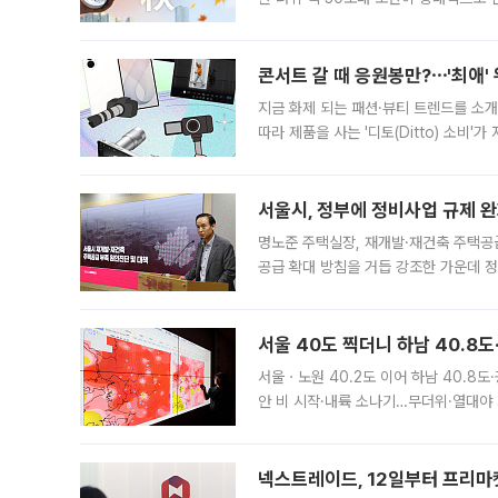
지역에 있었습니다. 7월 말에는 서풍과
콘서트 갈 때 응원봉만?⋯'최애'
지금 화제 되는 패션·뷰티 트렌드를 소개
따라 제품을 사는 '디토(Ditto) 소비
어디일까요? 아이돌 콘서트 시작을 기다
서울시, 정부에 정비사업 규제 완화
명노준 주택실장, 재개발·재건축 주택공
공급 확대 방침을 거듭 강조한 가운데 정
면 반박하고 나섰다. 명노준 서울시 주택
서울 40도 찍더니 하남 40.8도
서울ㆍ노원 40.2도 이어 하남 40.8도
안 비 시작·내륙 소나기…무더위·열대야 
에서도 40도를 웃도는 기온이 관측됐다
의 극심한
넥스트레이드, 12일부터 프리마