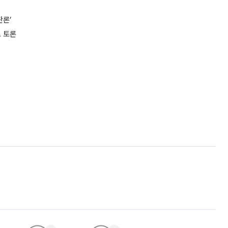
판론’
로 토론