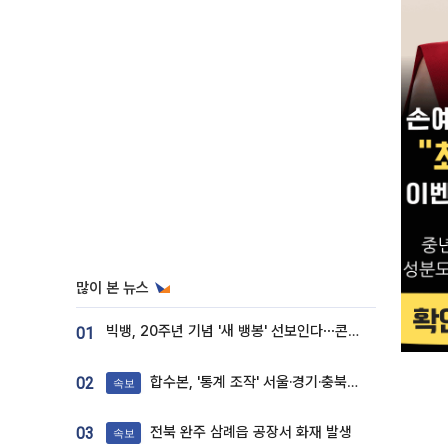
많이 본 뉴스
빅뱅, 20주년 기념 '새 뱅봉' 선보인다⋯콘서트 앞두고 팝업 개최
01
합수본, '통계 조작' 서울·경기·충북 선관위 등 추가 압수수색
02
속보
전북 완주 삼례읍 공장서 화재 발생
03
속보