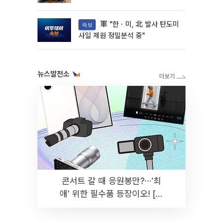
軍 "한ㆍ미, 北 발사 탄도미
속보
사일 제원 정밀분석 중"
뉴스발전소
콘서트 갈 때 응원봉만?⋯'최
애' 위한 필수품 등장이오! [솔
드아웃]