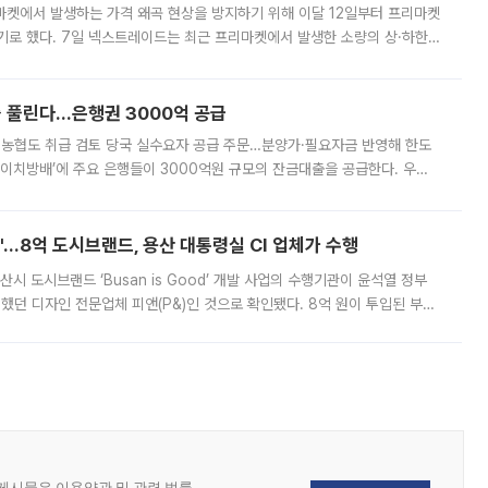
마켓에서 발생하는 가격 왜곡 현상을 방지하기 위해 이달 12일부터 프리마켓
기로 했다. 7일 넥스트레이드는 최근 프리마켓에서 발생한 소량의 상·하한
, 주문 오류로 인한 가격 급등락을 최소화하기 위한 비상 대응방안을 발표
 풀린다…은행권 3000억 공급
리·농협도 취급 검토 당국 실수요자 공급 주문…분양가·필요자금 반영해 한도
에이치방배’에 주요 은행들이 3000억원 규모의 잔금대출을 공급한다. 우리
하고 있어 향후 공급 규모가 늘어날 전망이다. 7일 금융권에 따르면 KB국
od'…8억 도시브랜드, 용산 대통령실 CI 업체가 수행
시 도시브랜드 ‘Busan is Good’ 개발 사업의 수행기관이 윤석열 정부
여했던 디자인 전문업체 피앤(P&)인 것으로 확인됐다. 8억 원이 투입된 부산
 부족과 디자인 정체성 논란에 휩싸였던 만큼, 사업 선정 과정과 결과물에