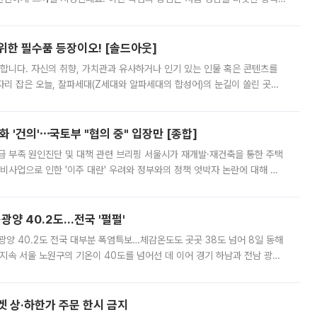
 북서풍이 산맥을 넘어 영남 쪽으로 내려오면서 뜨겁고 건조해졌는데요.
 위한 필수품 등장이오! [솔드아웃]
합니다. 자신의 취향, 가치관과 유사하거나 인기 있는 인물 혹은 콘텐츠를
'가 자리 잡은 오늘, 잘파세대(Z세대와 알파세대의 합성어)의 눈길이 쏠린 곳은
리는 공연장. 응원봉만큼이나 눈에 띄는 게 있습니다. 공연이 시작되기
 '건의'⋯국토부 "협의 중" 입장만 [종합]
급 부족 원인진단 및 대책 관련 브리핑 서울시가 재개발·재건축을 통한 주택
비사업으로 인한 '이주 대란' 우려와 정부와의 정책 엇박자 논란에 대해 정
실장은 2031년까지 31만 가구 착공 목표에 차질이 없다는 입장이나,
·광양 40.2도…전국 '펄펄'
·광양 40.2도 전국 대부분 폭염특보…체감온도도 곳곳 38도 넘어 8일 동해
지속 서울 노원구의 기온이 40도를 넘어선 데 이어 경기 하남과 전남 광양
. 전국 대부분 지역에 폭염특보가 내려진 가운데 곳곳에서 39~40도 안팎
켓 상·하한가 주문 한시 금지