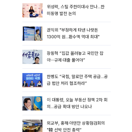
위성락, 스틸 주한미대사 만나…한
미동맹 발전 논의
권익위 "부정하게 타낸 나랏돈
1300억 원…환수액 역대 최대"
장동혁 “집값 올려놓고 국민만 잡
아⋯규제·대출 풀어야”
한병도 “국힘, 말로만 주택 공급…공
급 법안 처리 협조하라”
이 대통령, 오늘 부동산 정책 2차 회
의…공급 확대 방안 나오나
외교부, 홍해·아덴만 상황점검회의
"韓 선박 안전 총력“