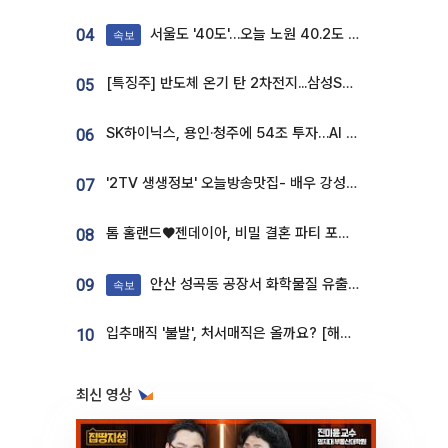
서울도 '40도'…오늘 노원 40.2도 기록
04
속보
[특징주] 반도체 온기 탄 2차전지...삼성SDI, 장 초반 7% 넘게 껑충
05
SK하이닉스, 용인·청주에 54조 투자…AI 메모리 생산기지 키운다
06
'2TV 생생정보' 오늘방송맛집- 배우 강성진 단골! 쌀국수ㆍ푸팟퐁 커리 맛집 '블○○○'
07
톰 홀랜드♥젠데이아, 비밀 결혼 파티 포착⋯호텔 대관비만 9억
08
안산 성곡동 공장서 화학물질 유출 사고 발생
09
속보
입추매직 '불발', 처서매직은 올까요? [해시태그]
10
최신 영상