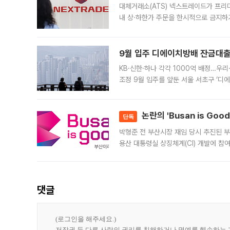
대체거래소(ATS) 넥스트레이드가 프리
내 상·하한가 주문을 한시적으로 금지하
가 체결 사례와 관련해 설명자료를 내고
9월 입주 디에이치방배 잔금대출
KB·신한·하나 각각 1000억 배정…우
조정 9월 입주를 앞둔 서울 서초구 ‘디
은행과 NH농협은행도 대출 취급을 검토
민은행
논란의 'Busan is Go
단독
박형준 전 부산시장 재임 당시 추진된 부산
용산 대통령실 상징체계(CI) 개발에 참
도시브랜드 사업이 공개 이후 시민 공감
댓글