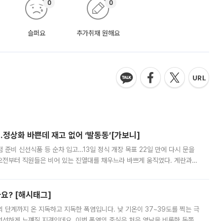
0
0
슬퍼요
추가취재 원해요
…정상화 바쁜데 재고 없어 ‘발동동’[가보니]
준비 신선식품 등 순차 입고…13일 정식 개장 목표 22일 만에 다시 문을
오전부터 직원들은 비어 있는 진열대를 채우느라 바쁘게 움직였다. 계란과
리를 잡기 시작했지만, 매장 곳곳엔 여전히 텅 빈 매대가 먼저 눈에 들어왔
까요? [해시태그]
’의 단계까지 온 지독하고 지독한 폭염입니다. 낮 기온이 37~39도를 찍는 극
 선선하게 느껴질 지경인데요. 이번 폭염의 중심은 처음 영남을 비롯한 동쪽