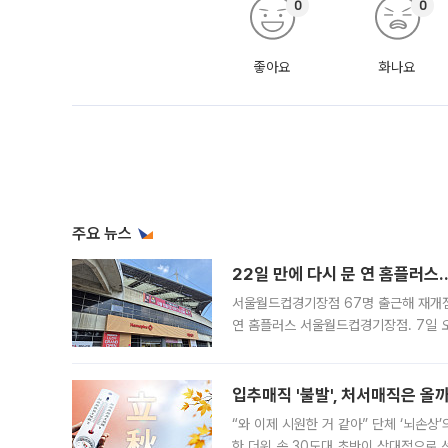
0
0
좋아요
화나요
주요 뉴스
22일 만에 다시 문 연 홈플러스
서울월드컵경기장점 67명 출근해 재개점 
연 홈플러스 서울월드컵경기장점. 7일 
우유, 과일 같은 신선식품이 차근차근 자
입추매직 '불발', 처서매직은 올
“와 이제 시원한 거 같아” 단체 ‘뇌손상
한 더위 속 30도대 초반이 상대적으로