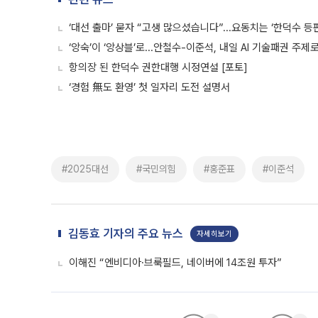
‘대선 출마’ 묻자 “고생 많으셨습니다”...요동치는 ‘한덕수 등
‘앙숙’이 ‘앙상블’로...안철수-이준석, 내일 AI 기술패권 주제
항의장 된 한덕수 권한대행 시정연설 [포토]
‘경험 無도 환영’ 첫 일자리 도전 설명서
#2025대선
#국민의힘
#홍준표
#이준석
김동효 기자의 주요 뉴스
자세히보기
이해진 “엔비디아·브룩필드, 네이버에 14조원 투자”