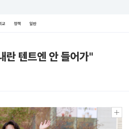
외교
정책
일반
.내란 텐트엔 안 들어가"