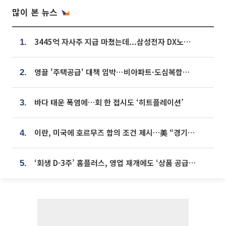
많이 본 뉴스
3445억 자사주 지급 마쳤는데...삼성전자 DX노조, 뒤늦은 '떼쓰기 집회'
1.
영끌 '주택공급' 대책 임박⋯비아파트·도심복합까지 총동원
2.
바다 태운 폭염에…회 한 접시도 ‘히트플레이션’
3.
이란, 미국에 호르무즈 합의 조건 제시…美 “경기 아직 안 끝나” [종합]
4.
‘회생 D-3주’ 홈플러스, 영업 재개에도 ‘상품 공급망’ 복구가 생존 관건
5.