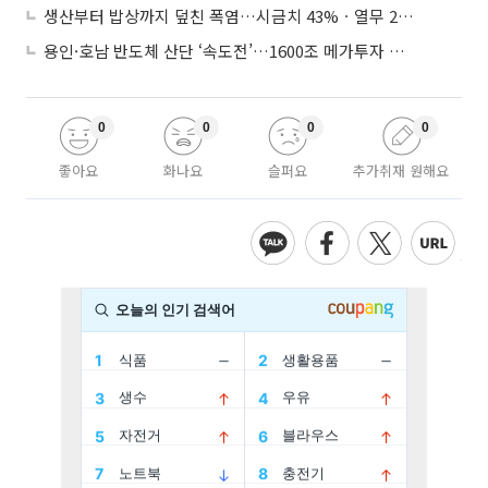
생산부터 밥상까지 덮친 폭염…시금치 43%ㆍ열무 28% 급등
용인·호남 반도체 산단 ‘속도전’…1600조 메가투자 이행 총력
0
0
0
0
좋아요
화나요
슬퍼요
추가취재 원해요