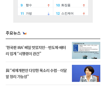
주요뉴스
‘한국판 IRA’ 베일 벗었지만…반도체·배터
리 업계 “시행령이 관건”
與 “세제개편안 다양한 목소리 수렴…이달
말 정리 가능성”