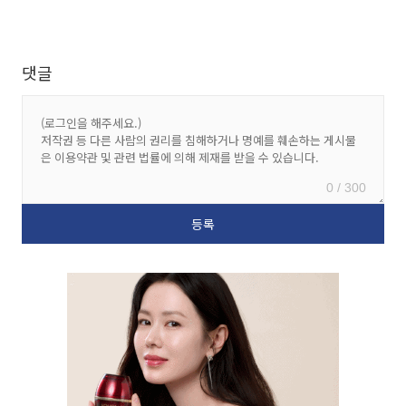
댓글
0 / 300