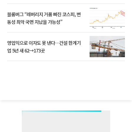
블룸버그 “레버리지 거품 빠진 코스피, 변
동성 최악 국면 지났을 가능성”
영업익으로 이자도 못 낸다…건설 한계기
업 5년 새 62→173곳