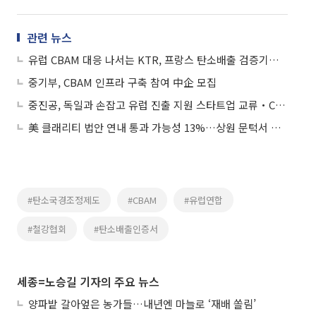
관련 뉴스
유럽 CBAM 대응 나서는 KTR, 프랑스 탄소배출 검증기관과 협약
중기부, CBAM 인프라 구축 참여 中企 모집
중진공, 독일과 손잡고 유럽 진출 지원 스타트업 교류‧CBAM 대응 강화
美 클래리티 법안 연내 통과 가능성 13%…상원 문턱서 제동
#탄소국경조정제도
#CBAM
#유럽연합
#철강협회
#탄소배출인증서
세종=노승길 기자의 주요 뉴스
양파밭 갈아엎은 농가들…내년엔 마늘로 ‘재배 쏠림’