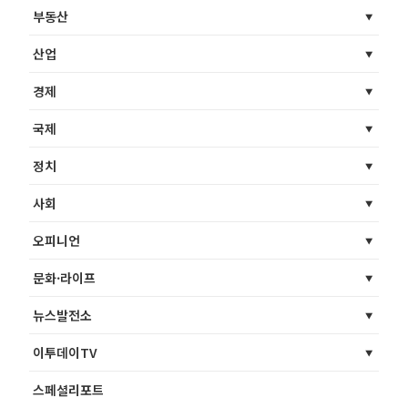
부동산
산업
경제
국제
정치
사회
오피니언
문화·라이프
뉴스발전소
이투데이TV
스페셜리포트