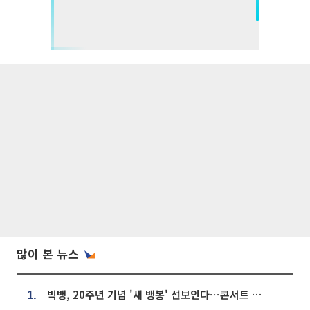
많이 본 뉴스
빅뱅, 20주년 기념 '새 뱅봉' 선보인다⋯콘서트 앞두고 팝업 개최
1.