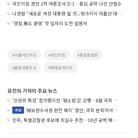
국민의힘 경선 1차 여론조사 D-1…표심 공략 나선 안철수
나경원 “새로운 여성 대통령 될 것...헝가리식 저출산 대책 실행”
‘경험 無도 환영’ 첫 일자리 도전 설명서
#더불어민주당
#국민의힘
#홍준표캠프
#불법여론조사
#명태균게이트
유진의 기자의 주요 뉴스
'선관위 특검' 합의했지만 '형소법'은 강행…8월 국회 '입법 2차전' 예고
'檢보완수사권 완전 폐지' 법안, 국회 본회의서 민주당 주도 통과
속보
민주, 특별감찰관 후보에 최길수 추천…10년 공백 해소 속도