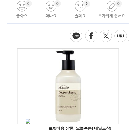
0
0
0
0
좋아요
화나요
슬퍼요
추가취재 원해요