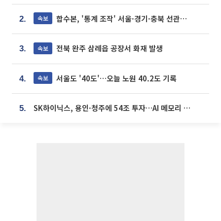
합수본, '통계 조작' 서울·경기·충북 선관위 등 추가 압수수색
속보
2.
전북 완주 삼례읍 공장서 화재 발생
속보
3.
서울도 '40도'…오늘 노원 40.2도 기록
속보
4.
SK하이닉스, 용인·청주에 54조 투자…AI 메모리 생산기지 키운다
5.