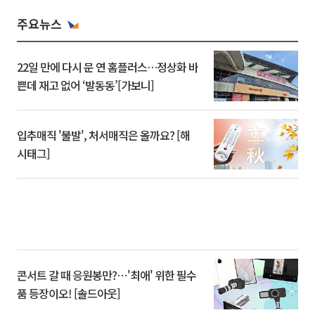
주요뉴스
22일 만에 다시 문 연 홈플러스…정상화 바
쁜데 재고 없어 ‘발동동’[가보니]
입추매직 '불발', 처서매직은 올까요? [해
시태그]
콘서트 갈 때 응원봉만?⋯'최애' 위한 필수
품 등장이오! [솔드아웃]