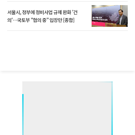
서울시, 정부에 정비사업 규제 완화 '건
의'⋯국토부 "협의 중" 입장만 [종합]