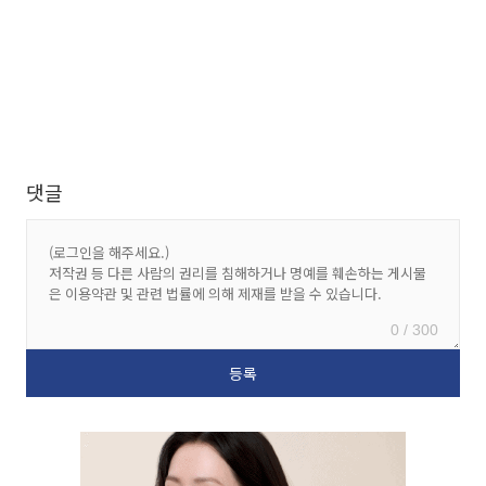
댓글
0 / 300