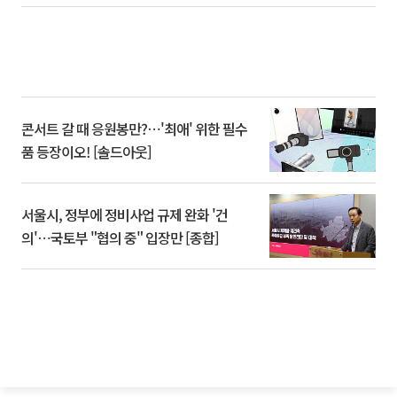
콘서트 갈 때 응원봉만?⋯'최애' 위한 필수
품 등장이오! [솔드아웃]
서울시, 정부에 정비사업 규제 완화 '건
의'⋯국토부 "협의 중" 입장만 [종합]