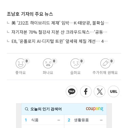
조남호 기자의 주요 뉴스
美 ‘232조 하이브리드 제재’ 임박…K-태양광, 불확실성 털고 날개 다나
자기자본 70% 철강사 지분 산 크라우드웍스…‘공동경영’으로 AI 시너지 낼까
E8, ‘온톨로지 AI·디지털 트윈’ 앞세워 체질 개선… 4분기 흑자전환 총력
0
0
0
0
좋아요
화나요
슬퍼요
추가취재 원해요