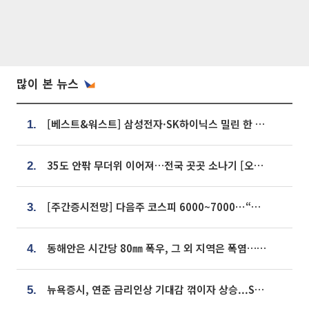
많이 본 뉴스
[베스트&워스트] 삼성전자·SK하이닉스 밀린 한 주…상상인증권은 85% 급등
1.
35도 안팎 무더위 이어져…전국 곳곳 소나기 [오늘 날씨]
2.
[주간증시전망] 다음주 코스피 6000~7000⋯“外人 수급은 정책이 변수”
3.
동해안은 시간당 80㎜ 폭우, 그 외 지역은 폭염…‘극과 극 날씨’
4.
뉴욕증시, 연준 금리인상 기대감 꺾이자 상승...S&P500 사상 최고치 [종합]
5.