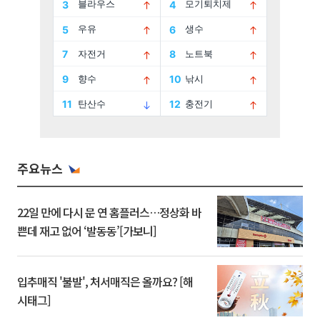
주요뉴스
22일 만에 다시 문 연 홈플러스…정상화 바
쁜데 재고 없어 ‘발동동’[가보니]
입추매직 '불발', 처서매직은 올까요? [해
시태그]