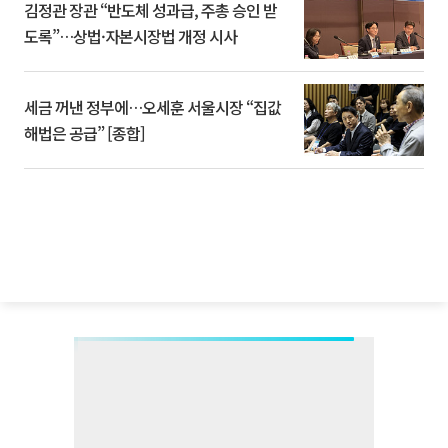
김정관 장관 “반도체 성과급, 주총 승인 받
도록”…상법·자본시장법 개정 시사
세금 꺼낸 정부에…오세훈 서울시장 “집값
해법은 공급” [종합]