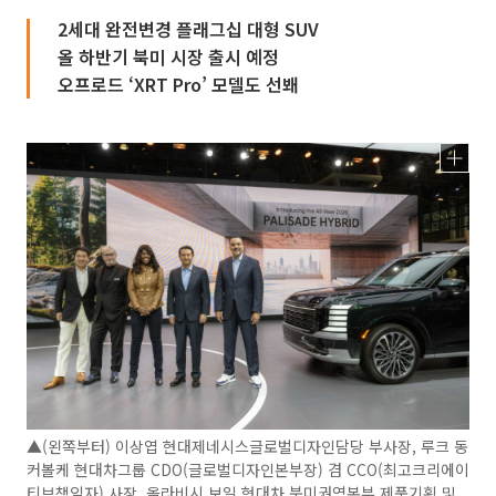
2세대 완전변경 플래그십 대형 SUV
올 하반기 북미 시장 출시 예정
오프로드 ‘XRT Pro’ 모델도 선봬
▲(왼쪽부터) 이상엽 현대제네시스글로벌디자인담당 부사장, 루크 동
커볼케 현대차그룹 CDO(글로벌디자인본부장) 겸 CCO(최고크리에이
티브책임자) 사장, 올라비시 보일 현대차 북미권역본부 제품기획 및