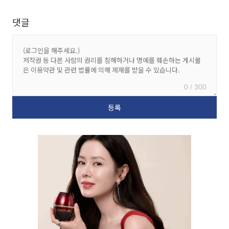
댓글
0 / 300