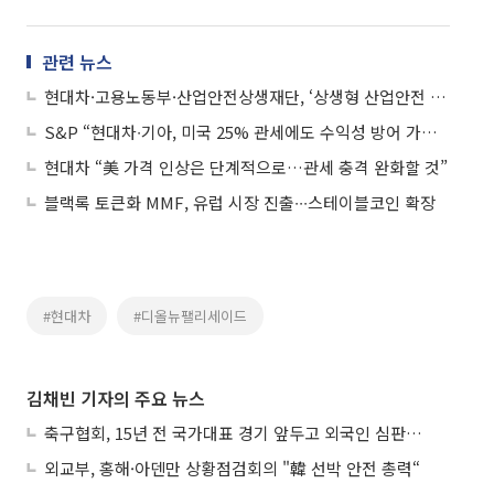
관련 뉴스
현대차·고용노동부·산업안전상생재단, ‘상생형 산업안전 생태계’ 구축 맞손
S&P “현대차∙기아, 미국 25% 관세에도 수익성 방어 가능…신용등급 유지 여력”
현대차 “美 가격 인상은 단계적으로…관세 충격 완화할 것”
블랙록 토큰화 MMF, 유럽 시장 진출∙∙∙스테이블코인 확장
#현대차
#디올뉴팰리세이드
김채빈 기자의 주요 뉴스
축구협회, 15년 전 국가대표 경기 앞두고 외국인 심판에 ‘성접대’
외교부, 홍해·아덴만 상황점검회의 "韓 선박 안전 총력“