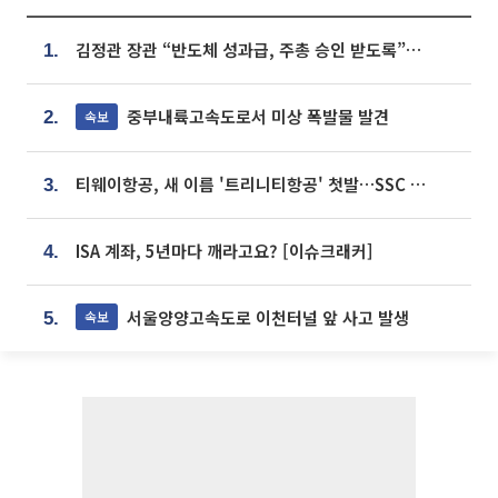
김정관 장관 “반도체 성과급, 주총 승인 받도록”…상법·자본시장법 개정 시사
1.
중부내륙고속도로서 미상 폭발물 발견
속보
2.
티웨이항공, 새 이름 '트리니티항공' 첫발…SSC 전략 본격화
3.
ISA 계좌, 5년마다 깨라고요? [이슈크래커]
4.
서울양양고속도로 이천터널 앞 사고 발생
속보
5.