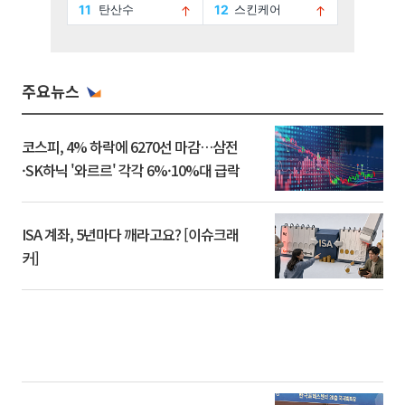
주요뉴스
코스피, 4% 하락에 6270선 마감…삼전
·SK하닉 '와르르' 각각 6%·10%대 급락
ISA 계좌, 5년마다 깨라고요? [이슈크래
커]