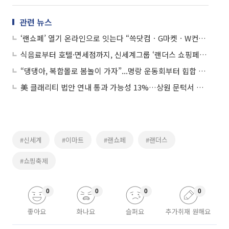
관련 뉴스
‘랜쇼페’ 열기 온라인으로 잇는다 “쓱닷컴ㆍG마켓ㆍW컨셉 총출동”
식음료부터 호텔·면세점까지, 신세계그룹 ‘랜더스 쇼핑페스타’ 개막
“댕댕아, 복합몰로 봄놀이 가자”...명랑 운동회부터 힙합 파티까지
美 클래리티 법안 연내 통과 가능성 13%…상원 문턱서 제동
#신세계
#이마트
#랜쇼페
#랜더스
#쇼핑축제
0
0
0
0
좋아요
화나요
슬퍼요
추가취재 원해요