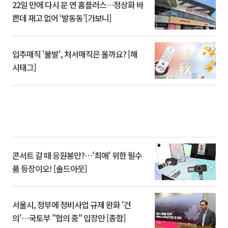
22일 만에 다시 문 연 홈플러스…정상화 바
쁜데 재고 없어 ‘발동동’[가보니]
입추매직 '불발', 처서매직은 올까요? [해
시태그]
콘서트 갈 때 응원봉만?⋯'최애' 위한 필수
품 등장이오! [솔드아웃]
서울시, 정부에 정비사업 규제 완화 '건
의'⋯국토부 "협의 중" 입장만 [종합]