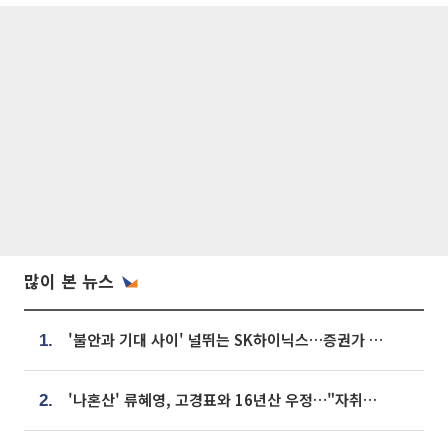
많이 본 뉴스
'불안과 기대 사이' 널뛰는 SK하이닉스…증권가 "HBM4·LTA 기반 펀터멘털 견고"
1.
'나혼산' 류혜영, 고경표와 16년산 우정…"자취방서 부모님과 마주쳐"
2.