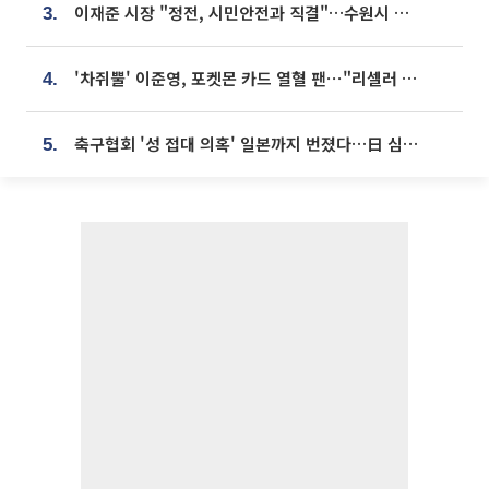
이재준 시장 "정전, 시민안전과 직결"…수원시 비상대응체계 가동
3.
'차쥐뿔' 이준영, 포켓몬 카드 열혈 팬⋯"리셀러 처단할 것"
4.
축구협회 '성 접대 의혹' 일본까지 번졌다…日 심판 실명 공개
5.