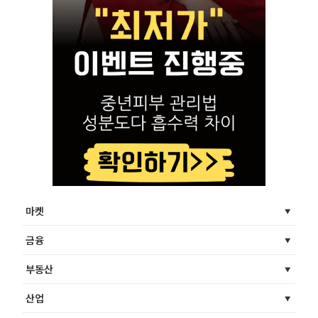
마켓
금융
부동산
산업