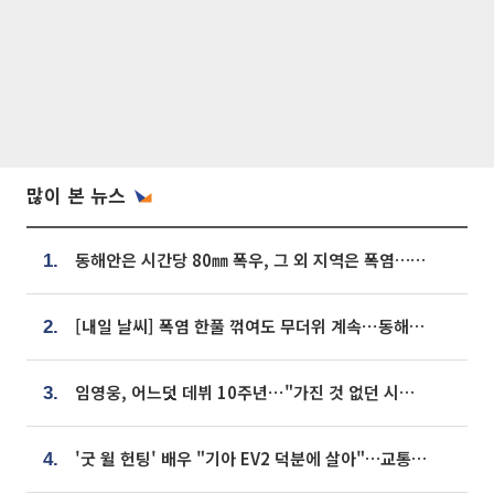
많이 본 뉴스
동해안은 시간당 80㎜ 폭우, 그 외 지역은 폭염…‘극과 극 날씨’
1.
[내일 날씨] 폭염 한풀 꺾여도 무더위 계속⋯동해안 이틀 연속 비
2.
임영웅, 어느덧 데뷔 10주년⋯"가진 것 없던 시절, 내 앞엔 20명의 팬뿐"
3.
'굿 윌 헌팅' 배우 "기아 EV2 덕분에 살아"…교통사고 후 안전성 극찬
4.