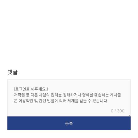
댓글
0 / 300