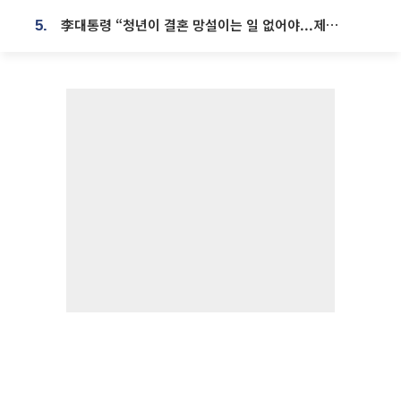
李대통령 “청년이 결혼 망설이는 일 없어야...제도상 불이익 조사”
5.