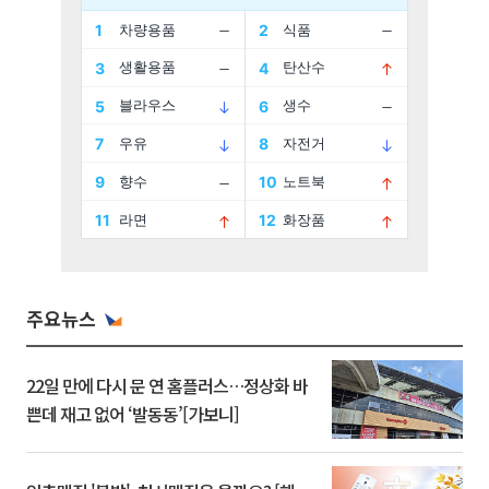
주요뉴스
22일 만에 다시 문 연 홈플러스…정상화 바
쁜데 재고 없어 ‘발동동’[가보니]