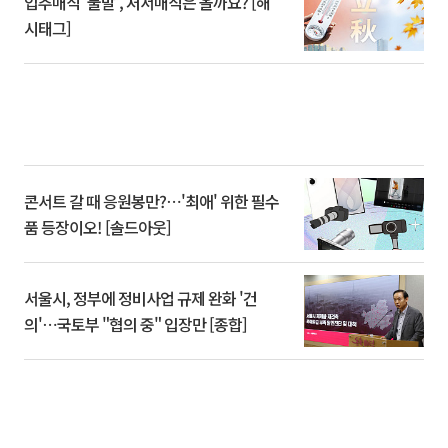
입추매직 '불발', 처서매직은 올까요? [해
시태그]
콘서트 갈 때 응원봉만?⋯'최애' 위한 필수
품 등장이오! [솔드아웃]
서울시, 정부에 정비사업 규제 완화 '건
의'⋯국토부 "협의 중" 입장만 [종합]