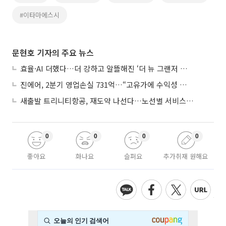
#이타마에스시
문현호 기자의 주요 뉴스
효율·AI 더했다…더 강하고 알뜰해진 ‘더 뉴 그랜저 하이브리드’
진에어, 2분기 영업손실 731억…“고유가에 수익성 악화”
새출발 트리니티항공, 재도약 나선다…노선별 서비스 차별화
0
0
0
0
좋아요
화나요
슬퍼요
추가취재 원해요