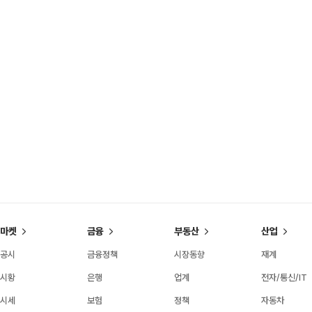
마켓
금융
부동산
산업
공시
금융정책
시장동향
재계
시황
은행
업계
전자/통신/IT
시세
보험
정책
자동차