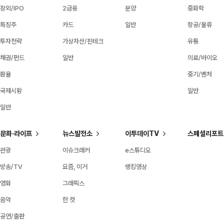
장외/IPO
2금융
분양
중화학
특징주
카드
일반
항공/물류
투자전략
가상자산/핀테크
유통
채권/펀드
일반
의료/바이오
환율
중기/벤처
국제시황
일반
일반
문화·라이프
뉴스발전소
이투데이TV
스페셜리포트
관광
이슈크래커
e스튜디오
방송/TV
요즘, 이거
랭킹영상
영화
그래픽스
음악
한 컷
공연/출판