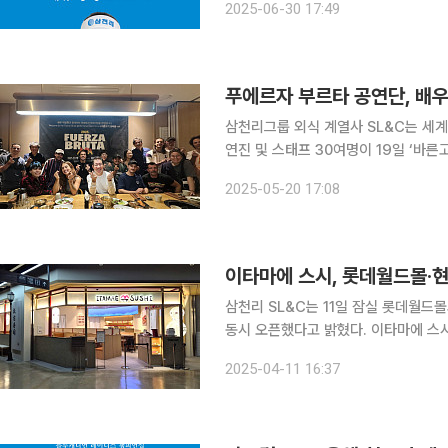
2025-06-30 17:49
기록을 세웠다. 이벤트 기간 동안 
푸에르자 부르타 공연단, 배우
삼천리그룹 외식 계열사 SL&C는 세계적
연진 및 스태프 30여명이 19일 ‘바른
이들은 아시아 최초로 성수동 문화예술마
2025-05-20 17:08
공연단이다. 삼천리그룹의 천만장
이타마에 스시, 롯데월드몰·
삼천리 SL&C는 11일 잠실 롯데월드
동시 오픈했다고 밝혔다. 이타마에 스시는 주문 즉시 셰프가 만드는 고급 판스시 전문점이다. 2007
년 일본 도쿄 아카사카에 첫 매장을 오
2025-04-11 16:37