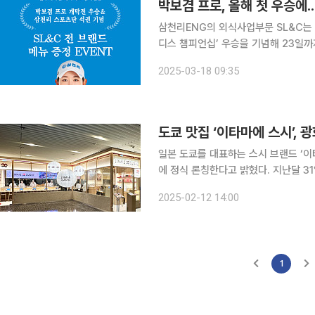
박보겸 프로, 올해 첫 우승에.
삼천리ENG의 외식사업부문 SL&C는 
디스 챔피언십’ 우승을 기념해 23일까
삼천리스포츠단 소속 박 프로는 이번 대
2025-03-18 09:35
히 이번 대회에선 박 프로를 비롯해 
도쿄 맛집 ‘이타마에 스시’, 
일본 도쿄를 대표하는 스시 브랜드 ‘이
에 정식 론칭한다고 밝혔다. 지난달 31일부터 이달 9일까지 여의도 더현대서울에 문을 열었던 팝업
스토어는 고객의 관심과 호평을 받았다
2025-02-12 14:00
로 현재 도쿄에 10개 매장을 운영하고 
1