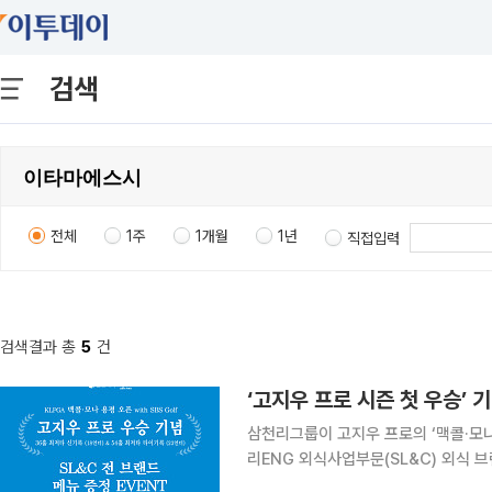
검색
전체
1주
1개월
1년
직접입력
검색결과 총
5
건
삼천리그룹이 고지우 프로의 ‘맥콜·모나
리ENG 외식사업부문(SL&C) 외식 브랜드
로는 이번 대회에서 23언더파로 시즌 