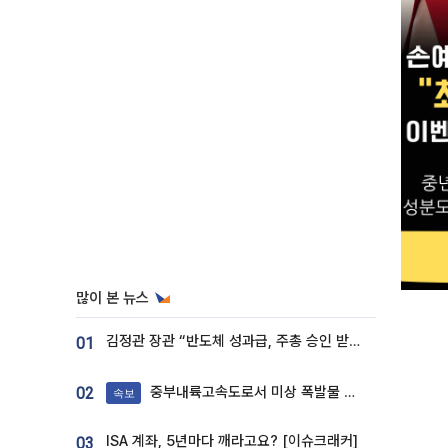
많이 본 뉴스
김정관 장관 “반도체 성과급, 주총 승인 받도록”…상법·자본시장법 개정 시사
01
중부내륙고속도로서 미상 폭발물 발견
02
속보
ISA 계좌, 5년마다 깨라고요? [이슈크래커]
03