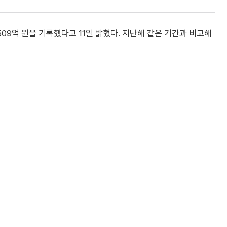
509억 원을 기록했다고 11일 밝혔다. 지난해 같은 기간과 비교해
유치 노력 등에 힘입어 매출액
비비 증가, 환율 상승에 따른
했다”고 설명했다.
신규 항공기 도입의 영향으로 풀
적 공급 확대 및 서비스 고급화
확대하고 서비스를 개선해 수익
한 2조4355억 원으로 집계됐다. 전반적인 항공시장 공급 증가에