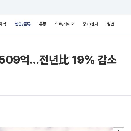
화학
항공/물류
유통
의료/바이오
중기/벤처
일반
3509억…전년比 19% 감소