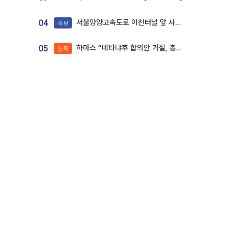
서울양양고속도로 이천터널 앞 사고 발생
04
속보
하마스 “네타냐후 합의안 거절, 총선 앞두고 시간 끌기”
05
단독
06
실리콘투, 라이브커머스팀 신설…K뷰티 ‘글로벌 판매망’ 확대[K뷰티 라방戰]
단독
LIG D&A, 천궁Ⅱ 수출에 2Q 영업익 29.5%↑…수주잔고 24.6조 [종합]
07
코스피 4.58% 하락, 환율 1420원대 [포토]
08
코스피 장중 낙폭 확대에 '매도 사이드카'…외인 2.8조'팔자'· 개인 3.1조 '사자'
09
중부내륙선 여주분기점 부근서 연이은 추돌사고 발생
10
속보
최신 영상