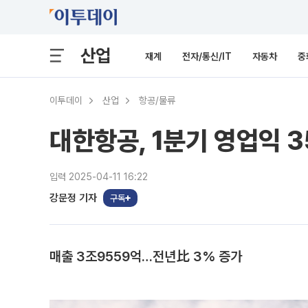
산업
재계
전자/통신/IT
자동차
중
이투데이
산업
항공/물류
대한항공, 1분기 영업익 
입력 2025-04-11 16:22
강문정 기자
구독
매출 3조9559억…전년比 3% 증가