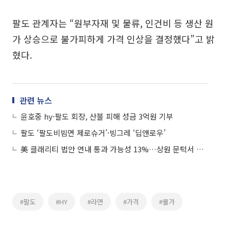
팔도 관계자는 “원부자재 및 물류, 인건비 등 생산 원
가 상승으로 불가피하게 가격 인상을 결정했다”고 밝
혔다.
관련 뉴스
윤호중 hy·팔도 회장, 산불 피해 성금 3억원 기부
팔도 ‘팔도비빔면 제로슈거’·빙그레 ‘딥앤로우’
美 클래리티 법안 연내 통과 가능성 13%…상원 문턱서 제동
#팔도
#HY
#라면
#가격
#물가