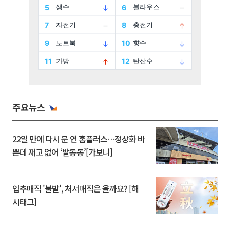
주요뉴스
22일 만에 다시 문 연 홈플러스…정상화 바
쁜데 재고 없어 ‘발동동’[가보니]
입추매직 '불발', 처서매직은 올까요? [해
시태그]