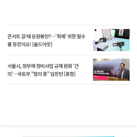
콘서트 갈 때 응원봉만?⋯'최애' 위한 필수
품 등장이오! [솔드아웃]
서울시, 정부에 정비사업 규제 완화 '건
의'⋯국토부 "협의 중" 입장만 [종합]