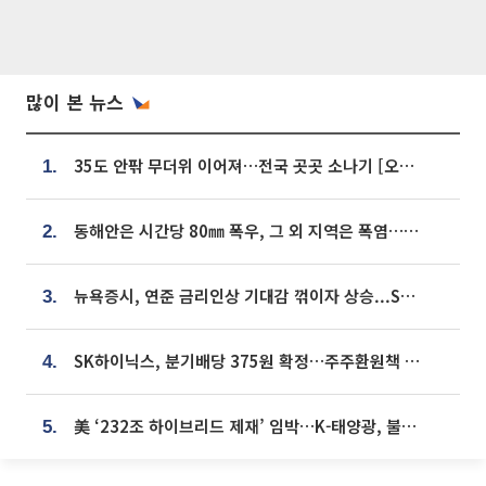
많이 본 뉴스
35도 안팎 무더위 이어져…전국 곳곳 소나기 [오늘 날씨]
1.
동해안은 시간당 80㎜ 폭우, 그 외 지역은 폭염…‘극과 극 날씨’
2.
뉴욕증시, 연준 금리인상 기대감 꺾이자 상승...S&P500 사상 최고치 [종합]
3.
SK하이닉스, 분기배당 375원 확정…주주환원책 9월로 앞당겨 발표
4.
美 ‘232조 하이브리드 제재’ 임박…K-태양광, 불확실성 털고 날개 다나
5.