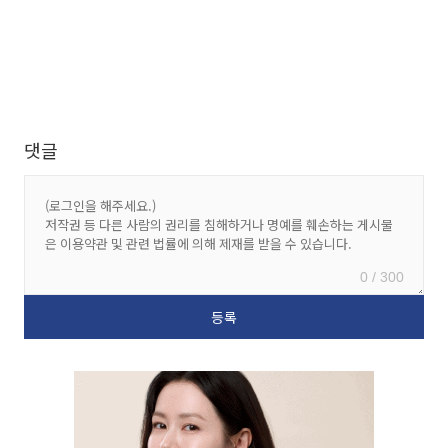
댓글
0 / 300