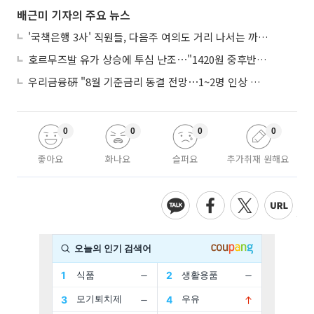
배근미 기자의 주요 뉴스
'국책은행 3사' 직원들, 다음주 여의도 거리 나서는 까닭은
호르무즈발 유가 상승에 투심 난조⋯"1420원 중후반 등락"
우리금융硏 "8월 기준금리 동결 전망⋯1~2명 인상 소수의견 낼 것"
0
0
0
0
좋아요
화나요
슬퍼요
추가취재 원해요