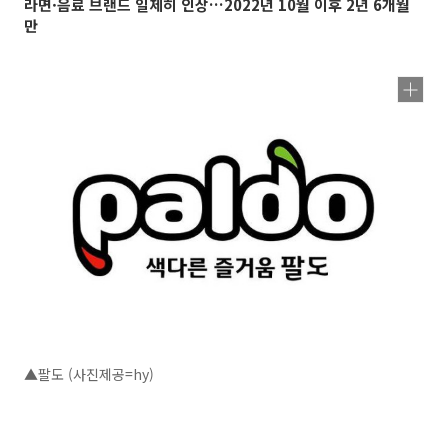
라면·음료 브랜드 일제히 인상…2022년 10월 이후 2년 6개월
만
▲팔도 (사진제공=hy)