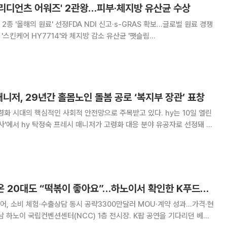
그리디언츠 어워즈' 2관왕…피부·체지방 유산균 수상
종 '올해의 원료' 선정FDA NDI 신고·s-GRAS 확보…글로벌 원료 경쟁
NutraIngredients USA Awards 2026'에서 '올해의 원료'로 선정됐다
utraIngredient
매니저, 29년간 홀몸노인 돌봄 공로 ‘복지부 장관’ 표창
시대의 핵심적인 사회적 안전망으로 주목받고 있다. hy는 10일 열린
행사'에서 hy 탁정숙 프레시 매니저가 고령화 대응 분야 유공자로 선정돼 보
했다고 13일 밝혔다. 이로써 hy 프레시 매니저들은 지역사회 돌봄과 위
인정받아 3년 연속 장관 표창을
[르포] ‘위너’ 보러 온 20대도 “떡볶이 좋아요”…하노이서 확인한 K푸드의 힘
어, 소비 체험·수출상담 동시 공략3300만달러 MOU·계약 성과…가격·현