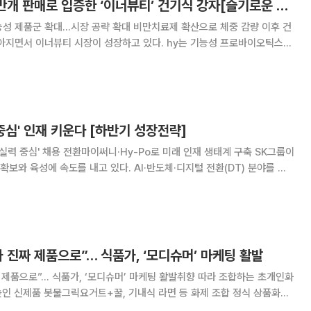
hy ‘엠프로’, 1500만개 판매로 입증한 ‘이너뷰티’ 건기식 강자[슬기로운 피서 생활]
시장 공략 확대 비만치료제 확산으로 체중 감량 이후 건
높아지면서 이너뷰티 시장이 성장하고 있다. hy는 기능성 프로바이오틱스를
 등 건강관리 제품군을 확대하며 시장 공략에 속도를 내고 있다. 건강기
-1 계열 비만치료제 확산 이후 소비자
력 중심' 인재 키운다 [하반기 성장전략]
'실력 중심' 채용 전환마이써니·Hy-Po로 미래 인재 생태계 구축 SK그룹이
 확보와 육성에 속도를 내고 있다. AI·반도체·디지털 전환(DT) 분야를 중
채용하는 한편, 실력 중심 채용과 AI 교육 확대를 통해 미래 인재 경쟁력을
SK그룹은 AI와 반도체 등
 진짜 제품으로”… 식품가, ‘모디슈머’ 마케팅 활발
 제품으로”… 식품가, ‘모디슈머’ 마케팅 활발취향 따라 조합하는 초개인화
인 신제품 봇물그릭요거트+꿀, 기내식 라면 등 화제 조합 정식 상품화로