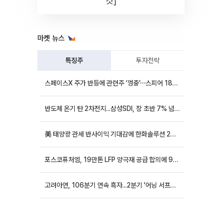
컷]
마켓 뉴스
특징주
투자전략
스페이스X 주가 반등에 관련주 ‘껑충’⋯스피어 18%ㆍ에이치브이엠 12%↑
반도체 온기 탄 2차전지...삼성SDI, 장 초반 7% 넘게 껑충
美 태양광 관세 반사이익 기대감에 한화솔루션 20%대·OCI홀딩스 14%대 급등
포스코퓨처엠, 19만톤 LFP 양극재 공급 합의에 9%대 강세
고려아연, 106분기 연속 흑자...2분기 '어닝 서프라이즈'에 장 초반 12%대 강세