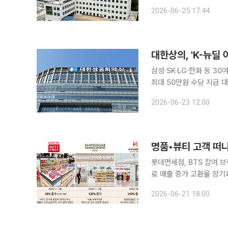
이크로바이옴 시장을 선도하겠다는 청사진을 제
2026-06-25 17:44
품과학회 학술대회와 연계
대한상의, 'K-뉴딜
삼성·SK·LG·한화 등 3
최대 50만원 수당 지급 대한상공회의소가 삼성전자, SK하이닉스, LG, 한화 등 국내 주요 기업들과
손잡고 청년 취업 지원을 위한 대규모 인
2026-06-23 12:00
딜 아카데미' 사업의 운
명품•뷰티 고객 떠나
롯데면세점, BTS 참여 브
로 매출 증가 고환율 장기화와 외국인의 여행 패턴이 변화하면서 국내 면세점업계가 ‘K푸드’를 신성
장동력으로 삼고 외국인 
2026-06-21 18:00
백화점 등을 찾는 가운데 