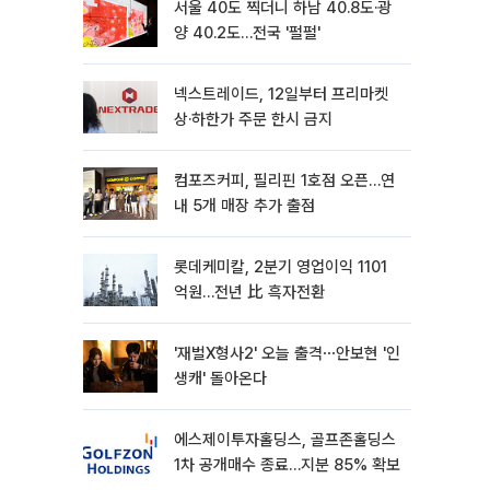
서울 40도 찍더니 하남 40.8도·광
양 40.2도…전국 '펄펄'
넥스트레이드, 12일부터 프리마켓
상·하한가 주문 한시 금지
컴포즈커피, 필리핀 1호점 오픈…연
내 5개 매장 추가 출점
롯데케미칼, 2분기 영업이익 1101
억원…전년 比 흑자전환
'재벌X형사2' 오늘 출격⋯안보현 '인
생캐' 돌아온다
에스제이투자홀딩스, 골프존홀딩스
1차 공개매수 종료…지분 85% 확보