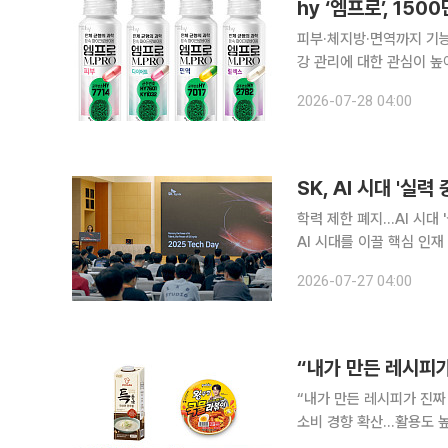
피부·체지방·면역까지 기능성 제품군 확대…
강 관리에 대한 관심이 
앞세워 피부와 체지방, 면역
2026-07-28 04:00
능식품업계에 따르면 GLP
SK, AI 시대 '실
학력 제한 폐지…AI 시대 
AI 시대를 이끌 핵심 인재
심으로 올해 8500명을 
2026-07-27 04:00
강화하고 있다. 
“내가 만든 레시피가
“내가 만든 레시피가 진짜
소비 경향 확산…활용도 높
시장 공략 기존 제품을 취향대로 재해석해 즐기는 '모디슈머(Modify+Consumer)' 트렌드가 고착