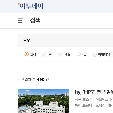
검색
전체
1주
1개월
1년
직접입력
검색결과 총
490
건
hy, ‘HP7’ 연
생균·포스트바이오틱스 장운
특허 프로바이오틱스 ‘HP7
Microbiology and Biotech