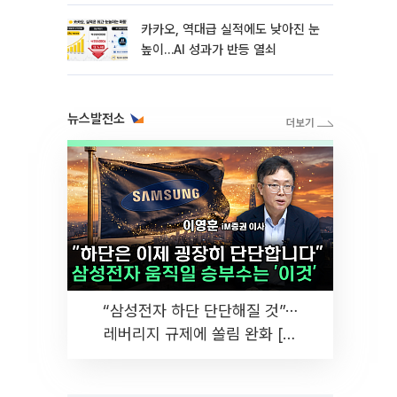
카카오, 역대급 실적에도 낮아진 눈
높이…AI 성과가 반등 열쇠
뉴스발전소
“삼성전자 하단 단단해질 것”⋯
레버리지 규제에 쏠림 완화 [찐
코노미]