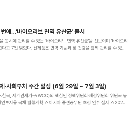
 무대 앞에만 머물지 않았다. K푸드 체험관과 시식 부스, 분식 코너 앞에
공연을 보러 왔다는 27세 회사원 푹
 한 번에…'바이오리브 면역 유산균' 출시
강을 동시에 관리할 수 있는 '바이오리브 면역 유산균'을 선보이며 '바이오리
면역 기능과 장 건강을 함께 관리할 수 있도
주원료로는 hy가 독자 개발한 개별인정형 원료 'HY7017'을 적용했다. 이
리한 유산균으로, 식품의약품
제·사회부처 주간 일정 (6월 29일 ~ 7월 3일)
FPA 인구서머세미나 개최 △국
계청 및 아시아 개발은행(ADB