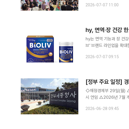
남 젊은 관람객들의 발길은
2026-07-07 11:00
도 줄이 이어졌다. 위너 
hy, 면역·장 건강
hy는 면역 기능과 장 건
브' 브랜드 라인업을 확대한다고 7일 밝혔다. 신제품은 
록 설계한 것이 특징이다. 
2026-07-07 09:15
원료는 인삼 뿌리에서 분
[정부 주요 일정] 경
◇재정경제부 29일(월) △한국, 세계관세기구(WCO)의 핵심인 정책위원회·재정위원회 위원국 동
시 연임 △2026년 7월 개인투자용 국채 발행계획 △아시아 중견공무원 초청 연수 실시 △2026
년 1/4분기 실질 지역내총생산(잠정) △제13회 국가데이터처-UN
2026-06-28 09:45
가데이터처, 카자흐스탄 통