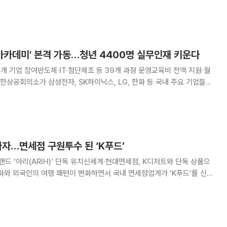
시한다. hy는 내달 1일 대전컨벤션센터에서 한국식
한 ‘제19회 국제학술심포지엄’을
 아카데미' 본격 가동…청년 4400명 실무인재 키운다
0여개 기업 참여반도체·IT·첨단제조 등 39개 과정 운영교육비 전액 지원·월
재 양성 사업에 나선다. 대한상의는 정부가 추진하는 'K-뉴
영지원센터로 선정돼 기업
자…면세점 구원투수 된 ‘K푸드’
랜드 ‘아리(ARIH)’ 단독 유치신세계·현대면세점, K디저트와 단독 상품으
유치에 사활을 걸고 있다. 화장품과 명품 브랜드 구매자들이 CJ올리브영과
면세점들은 고급 한과, 디저트, 토스