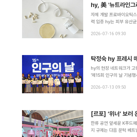
hy, 美 '뉴트라인
자체 개발 프로바이오틱스 2
력 입증 hy는 피부 유산균 '스킨케어 HY7714'와 체지방 감소 유산균 '팻슬림
HY7601+KY1032'가 '
2026-07-16 09:30
고 16일 밝혔다. N
탁정숙 hy 프레시 
hy의 현장 네트워크가 고령화 
'제15회 인구의 날 기념
건복지부 장관 표창을 수상
2026-07-13 09:50
기 대응에 기여한 공로를 
한류 공연 앞세운 K푸드페
지 규제는 다음 문턱 베트남 하노이 국립컨벤션센터(NCC) 1층 전시장. K팝 공연을 기다리던 베트