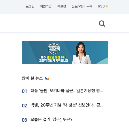
로그인
회원가입
속보창
신문/PDF 구독
RSS
많이 본 뉴스
태풍 '돌핀' 오키나와 접근…일본기상청 경로 업데이트
01
빅뱅, 20주년 기념 '새 뱅봉' 선보인다⋯콘서트 앞두고 팝업 개최
02
오늘은 절기 '입추', 뜻은?
03