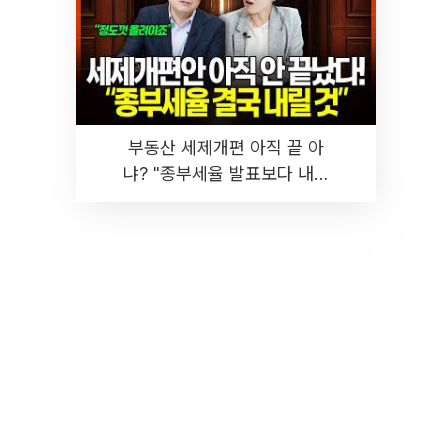
부동산 세제개편 아직 끝 아
냐? "종부세율 발표보다 내릴
것" 장기거주·양도세 전망 I 집
땅지성 I 김인만, 진미윤