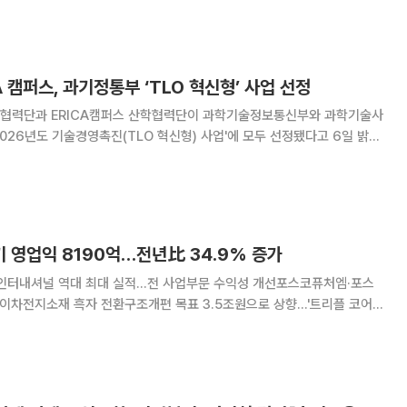
가 김치에서
A 캠퍼스, 과기정통부 ‘TLO 혁신형’ 사업 선정
협력단과 ERICA캠퍼스 산학협력단이 과학기술정보통신부와 과학기술사
026년도 기술경영촉진(TLO 혁신형) 사업'에 모두 선정됐다고 6일 밝혔
관별 기술사업화 혁신모델을 구축·확산하는 사업이다
 영업익 8190억…전년比 34.9% 증가
코인터내셔널 역대 최대 실적…전 사업부문 수익성 개선포스코퓨처엠·포스
이차전지소재 흑자 전환구조개편 목표 3.5조원으로 상향…'트리플 코어'
2분기 매출과 영업이익을 모두 늘렸다. 포스코홀딩스는 30일 올해 2분기