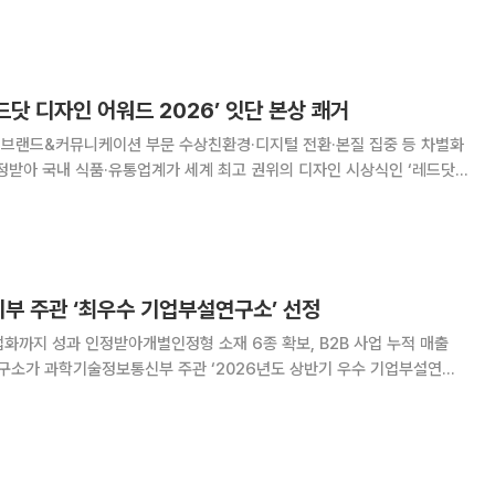
 소비자 조합 레시피를 정식 상
레드닷 디자인 어워드 2026’ 잇단 본상 쾌거
정원’ 브랜드&커뮤니케이션 부문 수상친환경·디지털 전환·본질 집중 등 차별화
인 시상식인 ‘레드닷
Design Award) 2026’을 휩쓸며 독보적인 디자인 경쟁력을 입증했다.
대상의 청정원 브랜드(2
기부 주관 ‘최우수 기업부설연구소’ 선정
화까지 성과 인정받아개별인정형 소재 6종 확보, B2B 사업 누적 매출
hy 중앙연구소는 22일 과기부의 기술혁신 역량
 거쳐 지정기간 3년의 최우수 기업부설연구소