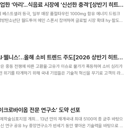
hy·팔도, BTS와 협업한 ‘아리’...식음료 시장에 ‘신선한 충격’[상반기 히트상품]
에 베스트셀러 등극, 일부 매장 품절타우린 1000mg 함유 에너지 드링크
방탄소년단 월드투어 메인 스폰서 참여하며 글로벌 시장 확대 hy·팔도가
함께 기획한 글로벌 식음료 브랜드 ‘아리(ARIH)’를 국내외 시장에 선보이
신선한 충격을 주고 있다.
고물가 한파 녹인 ‘AI·웰니스’…올해 소비 트렌드 주도[2026 상반기 히트 상품]
장은 중동 전쟁에 따른 고환율·고유가 이슈로 물가가 폭등하며 소비 심리가
런 위기를 타개하기 위해 국내 기업들은 기술적 혁신을 무기로 고객의 라
품은 단순한 제어를 넘어 가사 노동을 자율적
 대중화와 로봇 확산이 성장을 이끌었다.
마이크로바이옴 전문 연구소’ 도약 선포
국제학술심포지엄 개최… 13년 만의 재개국내 최대 5100여 종 균주 바탕으
기 동안 쌓아온 기술력을 바탕으로 마