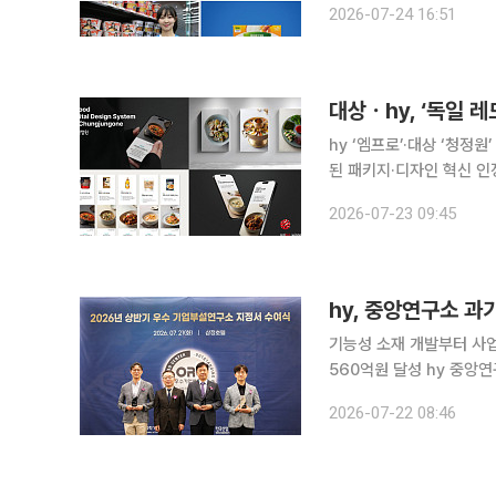
2026-07-24 16:51
화되면서, 식품·유통업계가
대상ㆍhy, ‘독일 
hy ‘엠프로’·대상 ‘청
된 패키지·디자인 혁신 인정받아 국내 식품·유통업계가 세계 최고 권위의 디자
디자인 어워드(Red Dot 
2026-07-23 09:45
23일 유통업계에 따르면 
hy, 중앙연구소 과
기능성 소재 개발부터 사업
560억원 달성 hy 중앙연구소가 과학기술정보통신부 주관 ‘2026년도 상반기 우수 기업부설연구
소’ 평가에서 최우수 기업부설연구소로 선정됐다. 
2026-07-22 08:46
과 연구개발 성과 평가를