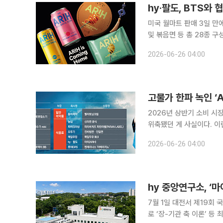
미국 월마트 판매 3일 만
및 볶음면 등 총 28종 구성
그룹 방탄소년단(BTS)과 
2026-06-26 04:00
며 글로벌 식음료 시장에 
2026년 상반기 소비 시
위축됐던 게 사실이다. 이
이프스타일 변화에 부응하는 상품을 선보였다. 전자제
2026-06-26 04:00
으로 해결하는 AI 가전의
hy 중앙연구소, ‘
7월 1일 대전서 제19회 
로 ‘장-기관 축 이론’ 등 최신 연구 공유 hy 중앙연구소가 반세