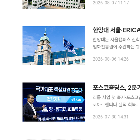
2026-08-07 11:17
일곱 번째다. HP7은 hy
한양대 서울·ERIC
한양대는 서울캠퍼스 산학
업화진흥원이 주관하는 '2
다. 기술경영촉진 사업은 대학 기술사업화 전담조직(TLO)과 연구자가 협력해 중대형 기술이전과
2026-08-06 14:26
기술창업을 지원하고, 기
포스코홀딩스, 2분기
리튬 사업 첫 흑자·포스
코아르헨티나 실적 회복…
전략 본격화 포스코홀딩스가 리튬과 액화천연가스(LNG) 등 자원 사업의 실적 개선에 힘입어 올해
2026-07-30 14:31