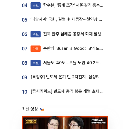
합수본, '통계 조작' 서울·경기·충북 선관위 등 추가 압수수색
04
속보
‘나솔사계’ 국화, 결별 후 재등장⋯첫인상 투표 휩쓸고 ‘인기녀’ 등극
05
전북 완주 삼례읍 공장서 화재 발생
06
속보
논란의 'Busan is Good'…8억 도시브랜드, 용산 대통령실 CI 업체가 수행
07
단독
서울도 '40도'…오늘 노원 40.2도 기록
08
속보
[특징주] 반도체 온기 탄 2차전지...삼성SDI, 장 초반 7% 넘게 껑충
09
[증시키워드] 반도체 충격 뚫은 개별 호재...포스코퓨처엠·에코프로·한화솔루션 '눈길'
10
최신 영상