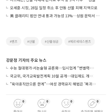
오세훈 시장, 28일 일정 취소 후 안동 산불 피해 지역으로
美 클래리티 법안 연내 통과 가능성 13%…상원 문턱서 제동
#벤츠
#산불
#산불성금
#메르세데스벤츠
강문정 기자의 주요 뉴스
수능 절대평가·서논술형 공론화⋯입시업계 “변별력·사교육 대책 먼저”
국교위, 국가교육발전계획 10월 공개⋯대입제도 개편 공론화 추진
"육아휴직만으론 한계"⋯여성 경력유지 해법은 '복귀 후 유연근무’
0
0
0
0
좋아요
화나요
슬퍼요
추가취재 원해요