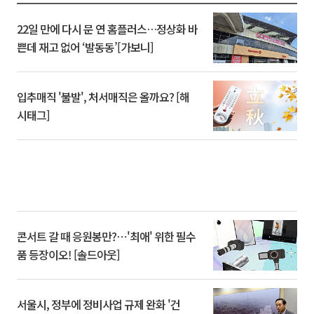
22일 만에 다시 문 연 홈플러스…정상화 바
쁜데 재고 없어 ‘발동동’[가보니]
입추매직 '불발', 처서매직은 올까요? [해
시태그]
콘서트 갈 때 응원봉만?⋯'최애' 위한 필수
품 등장이오! [솔드아웃]
서울시, 정부에 정비사업 규제 완화 '건