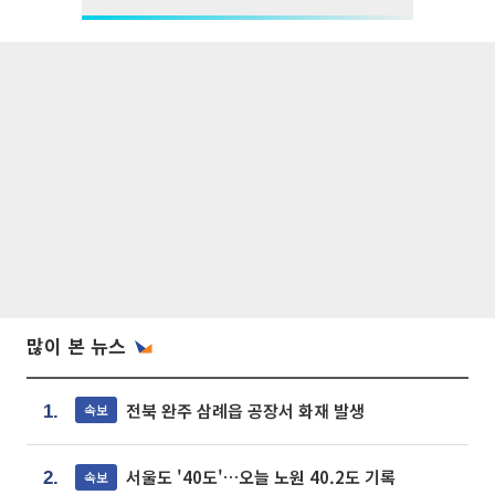
많이 본 뉴스
전북 완주 삼례읍 공장서 화재 발생
속보
1.
서울도 '40도'…오늘 노원 40.2도 기록
속보
2.