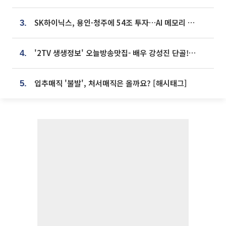
SK하이닉스, 용인·청주에 54조 투자…AI 메모리 생산기지 키운다
3.
'2TV 생생정보' 오늘방송맛집- 배우 강성진 단골! 쌀국수ㆍ푸팟퐁 커리 맛집 '블○○○'
4.
입추매직 '불발', 처서매직은 올까요? [해시태그]
5.