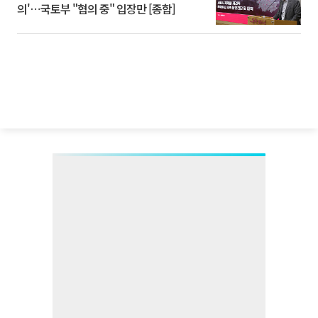
의'⋯국토부 "협의 중" 입장만 [종합]