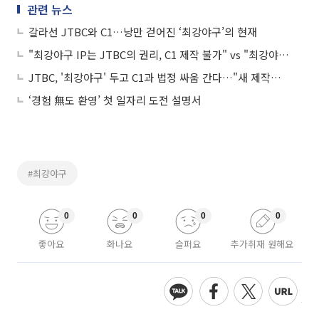
관련 뉴스
갈라선 JTBC와 C1…낭만 걷어진 ‘최강야구’의 현재
"최강야구 IP는 JTBC의 권리, C1 제작 불가" vs "최강야구 시즌3에 한정된 권리"
JTBC, '최강야구' 두고 C1과 법정 싸움 간다…"새 제작진과 시즌4로 올 것"
‘경험 無도 환영’ 첫 일자리 도전 설명서
#최강야구
0
0
0
0
좋아요
화나요
슬퍼요
추가취재 원해요