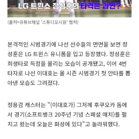
(출처=유튜브채널 '스튜디오시원' 캡처)
본격적인 시범경기에 나선 선수들의 면면을 보면 정
성훈은 LG 트윈스 유니폼을 입고 등장했다. 정성훈은
희생타로 득점을 올리는 모습이 공개됐고, 이어 4번
타자로 나선 이대호는 올 시즌 시범경기 첫 안타를 뽑
아낸 모습도 그려졌다.
정용검 캐스터는 "(이대호가) 그저께 후쿠오카 돔에
서 경기(소프트뱅크 20주년 기념 스페셜 매치)를 펼
치고 왔는데 오늘은 화성에 있다"고 놀라워했다.