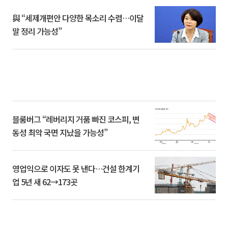
與 “세제개편안 다양한 목소리 수렴…이달
말 정리 가능성”
블룸버그 “레버리지 거품 빠진 코스피, 변
동성 최악 국면 지났을 가능성”
영업익으로 이자도 못 낸다…건설 한계기
업 5년 새 62→173곳