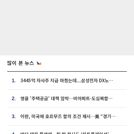
많이 본 뉴스
3445억 자사주 지급 마쳤는데...삼성전자 DX노조, 뒤늦은 '떼쓰기 집회'
1.
영끌 '주택공급' 대책 임박⋯비아파트·도심복합까지 총동원
2.
이란, 미국에 호르무즈 합의 조건 제시…美 “경기 아직 안 끝나” [종합]
3.