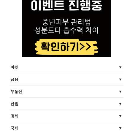
마켓
금융
부동산
산업
경제
국제