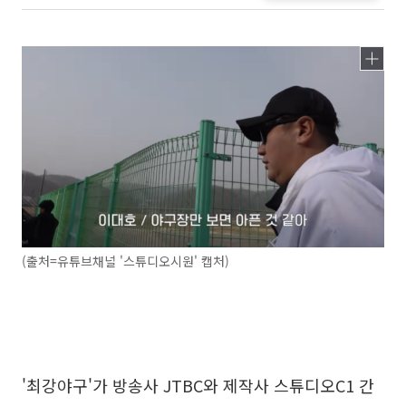
(출처=유튜브채널 '스튜디오시원' 캡처)
'최강야구'가 방송사 JTBC와 제작사 스튜디오C1 간