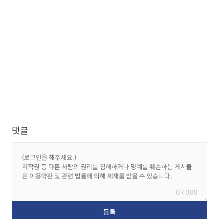
댓글
0 / 300