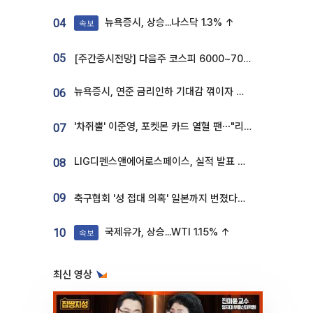
뉴욕증시, 상승...나스닥 1.3% ↑
04
속보
05
[주간증시전망] 다음주 코스피 6000~7000⋯“外人 수급은 정책이 변수”
뉴욕증시, 연준 금리인하 기대감 꺾이자 상승...S&P500 사상 최고치 [종합]
06
'차쥐뿔' 이준영, 포켓몬 카드 열혈 팬⋯"리셀러 처단할 것"
07
LIG디펜스앤에어로스페이스, 실적 발표 후 급락→반등⋯증권가 “28년까지 튼튼”
08
09
축구협회 '성 접대 의혹' 일본까지 번졌다…日 심판 실명 공개
국제유가, 상승...WTI 1.15% ↑
10
속보
최신 영상