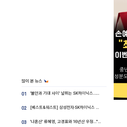
많이 본 뉴스
'불안과 기대 사이' 널뛰는 SK하이닉스…증권가 "HBM4·LTA 기반 펀터멘털 견고"
01
[베스트&워스트] 삼성전자·SK하이닉스 밀린 한 주…상상인증권은 85% 급등
02
'나혼산' 류혜영, 고경표와 16년산 우정…"자취방서 부모님과 마주쳐"
03