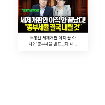
부동산 세제개편 아직 끝 아
냐? "종부세율 발표보다 내릴
것" 장기거주·양도세 전망 I 집
땅지성 I 김인만, 진미윤