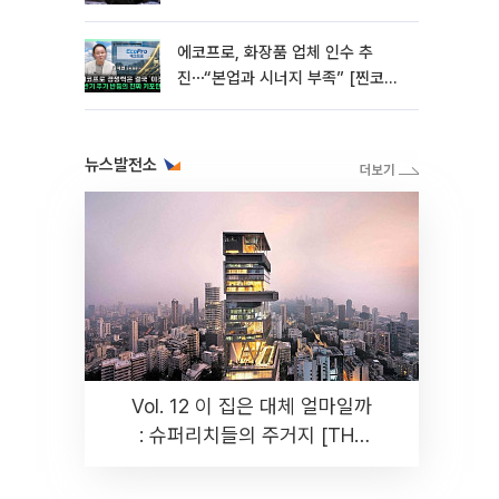
에코프로, 화장품 업체 인수 추
진⋯“본업과 시너지 부족” [찐코노
미]
뉴스발전소
Vol. 12 이 집은 대체 얼마일까
: 슈퍼리치들의 주거지 [THE
RARE]