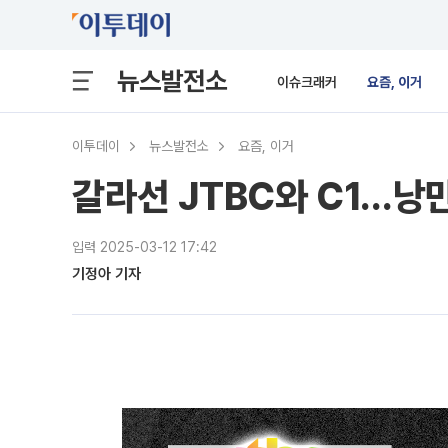
뉴스발전소
이슈크래커
요즘, 이거
이투데이
뉴스발전소
요즘, 이거
갈라선 JTBC와 C1…낭
입력 2025-03-12 17:42
기정아 기자