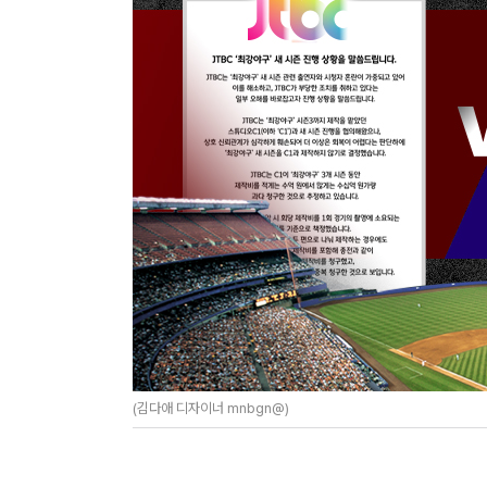
(김다애 디자이너 mnbgn@)