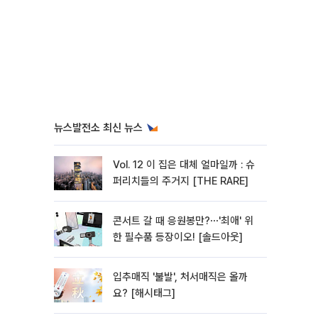
뉴스발전소 최신 뉴스
Vol. 12 이 집은 대체 얼마일까 : 슈
퍼리치들의 주거지 [THE RARE]
콘서트 갈 때 응원봉만?⋯'최애' 위
한 필수품 등장이오! [솔드아웃]
입추매직 '불발', 처서매직은 올까
요? [해시태그]