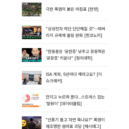
극한 폭염의 붉은 마침표 [한컷]
“삼성전자 하단 단단해질 것”⋯레버
리지 규제에 쏠림 완화 [찐코노미]
“한동훈은 ‘공한증’ 낮추고 장동혁은
‘공장증’ 키운다” [정치대학]
ISA 계좌, 5년마다 깨라고요? [이
슈크래커]
만지고 누르며 푼다…스트레스 잡는
'말랑이' [데이터클립]
"선풍기 틀고 자면 죽나요?" 폭염이
재조명한 엄마표 괴담 [해시태그]