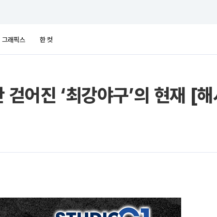
그래픽스
한 컷
만 걷어진 ‘최강야구’의 현재 [