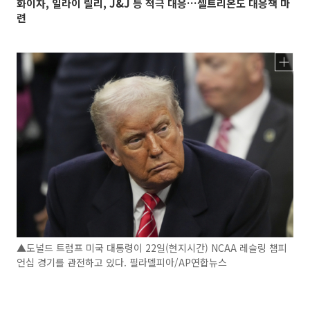
화이자, 일라이 릴리, J&J 등 적극 대응…셀트리온도 대응책 마
련
▲도널드 트럼프 미국 대통령이 22일(현지시간) NCAA 레슬링 챔피
언십 경기를 관전하고 있다. 필라델피아/AP연합뉴스