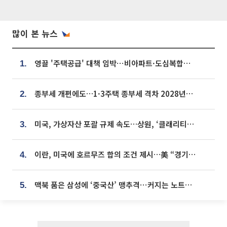
많이 본 뉴스
영끌 '주택공급' 대책 임박⋯비아파트·도심복합까지 총동원
1.
종부세 개편에도…1·3주택 종부세 격차 2028년부터 확대
2.
미국, 가상자산 포괄 규제 속도…상원, ‘클래리티법’ 9월 절차투표 추진
3.
이란, 미국에 호르무즈 합의 조건 제시…美 “경기 아직 안 끝나” [종합]
4.
맥북 품은 삼성에 ‘중국산’ 맹추격⋯커지는 노트북 OLED 시장
5.