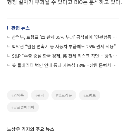
행정 절차가 부과될 수 있다고 BIO는 분석하고 있다.
관련 뉴스
산업부, 트럼프 '車 관세 25% 부과' 공식화에 '민관합동 긴급대책회의' 개최
백악관 “엔진·변속기 등 자동차 부품에도 25% 관세 적용”
S&P “수출 중심 한국 경제, 美 관세 리스크 직면…‘긍정적’ 전망 한 곳도 없어”
美 클래리티 법안 연내 통과 가능성 13%…상원 문턱서 제동
#의약품
#관세
#셀트리온
#트럼프
#글로벌빅파마
노상우 기자의 주요 뉴스