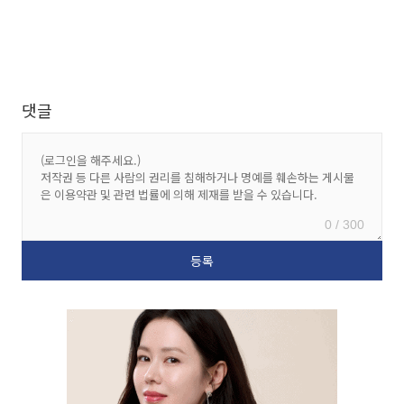
댓글
0 / 300