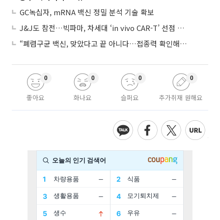
GC녹십자, mRNA 백신 정밀 분석 기술 확보
J&J도 참전…빅파마, 차세대 ‘in vivo CAR-T’ 선점 경쟁 본격화
“폐렴구균 백신, 맞았다고 끝 아니다…접종력 확인해야”
0
0
0
0
좋아요
화나요
슬퍼요
추가취재 원해요