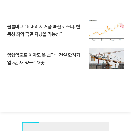
블룸버그 “레버리지 거품 빠진 코스피, 변
동성 최악 국면 지났을 가능성”
영업익으로 이자도 못 낸다…건설 한계기
업 5년 새 62→173곳