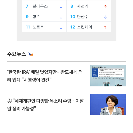
주요뉴스
‘한국판 IRA’ 베일 벗었지만…반도체·배터
리 업계 “시행령이 관건”
與 “세제개편안 다양한 목소리 수렴…이달
말 정리 가능성”