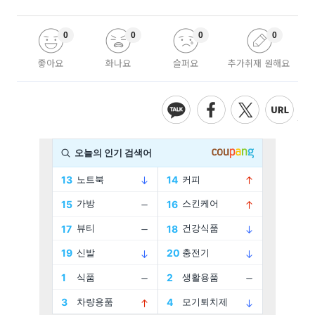
0
0
0
0
좋아요
화나요
슬퍼요
추가취재 원해요