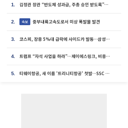
김정관 장관 “반도체 성과급, 주총 승인 받도록”…상법·자본시장법 개정 시사
1.
중부내륙고속도로서 미상 폭발물 발견
속보
2.
코스피, 장중 5%대 급락에 사이드카 발동…삼성·SK 동반 폭락
3.
트럼프 “자석 사업을 하라”…제이에스링크, 비중국 영구자석 공급망 구축 속도
4.
티웨이항공, 새 이름 '트리니티항공' 첫발…SSC 전략 본격화
5.