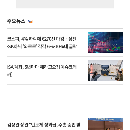
주요뉴스
코스피, 4% 하락에 6270선 마감…삼전
·SK하닉 '와르르' 각각 6%·10%대 급락
ISA 계좌, 5년마다 깨라고요? [이슈크래
커]
김정관 장관 “반도체 성과급, 주총 승인 받