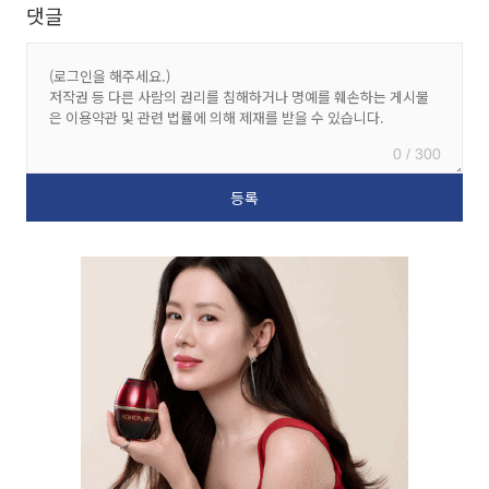
댓글
0 / 300