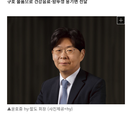
구호 물품으로 건강음료·왕뚜껑 용기면 전달
▲윤호중 hy·팔도 회장 (사진제공=hy)