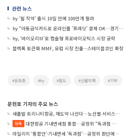
관련 뉴스
hy ‘윌 작약’ 출시 10일 만에 100만개 팔려
hy “아동급식카드로 온라인몰 '프레딧' 결제 OK…경기도부터 시행”
hy, ‘바이오리브’로 캡슐형 프로바이오틱스 시장 공략
블랙록 토큰화 MMF, 유럽 시장 진출∙∙∙스테이블코인 확장
#윤호중
#hy
#팔도
#산불피해
#기부
문현호 기자의 주요 뉴스
새출발 트리니티항공, 재도약 나선다…노선별 서비스 차별화
대한항공 기내면세점 통합…공정위 “독과점 여부 따진다”
단독
마일리지 ‘통합안’·기내면세 ‘독과점’…공정위 판단에 쏠린 눈