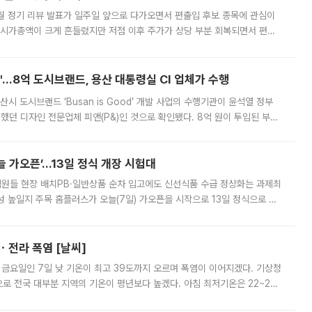
월 정기 리뷰 발표가 일주일 앞으로 다가오면서 편출입 후보 종목에 관심이
 시가총액이 크게 흔들렸지만 저점 이후 주가가 상당 부분 회복되면서 편입
다시 부각되고 있다. 7일 금융투자업계에 따르면 MSCI는 한국시간으로 오는
od'…8억 도시브랜드, 용산 대통령실 CI 업체가 수행
시 도시브랜드 ‘Busan is Good’ 개발 사업의 수행기관이 윤석열 정부
여했던 디자인 전문업체 피앤(P&)인 것으로 확인됐다. 8억 원이 투입된 부산
 부족과 디자인 정체성 논란에 휩싸였던 만큼, 사업 선정 과정과 결과물에
 가오픈’...13일 정식 개장 시험대
.직원들 현장 배치PB·일반상품 순차 입고에도 신선식품 수급 정상화는 과제최
 높일지 주목 홈플러스가 오늘(7일) 가오픈을 시작으로 13일 정식으로 재
직원들이 현장 배치되고, PB 상품과 함께 일반 상품 납품도 순차적으로 진행
ㆍ전라 폭염 [날씨]
 금요일인 7일 낮 기온이 최고 39도까지 오르며 폭염이 이어지겠다. 기상청
로 전국 대부분 지역의 기온이 평년보다 높겠다. 아침 최저기온은 22~27
 대부분 지역에 폭염특보가 발효된 가운데 최고체감온도는 35도 안팎까지 올라