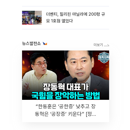
더벤티, 필리핀 마닐라에 200평 규
모 1호점 열었다
뉴스발전소
“한동훈은 ‘공한증’ 낮추고 장
동혁은 ‘공장증’ 키운다” [정치
대학]