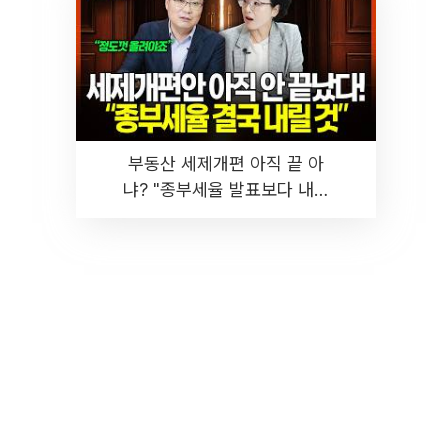
부동산 세제개편 아직 끝 아
냐? "종부세율 발표보다 내릴
것" 장기거주·양도세 전망 I 집
땅지성 I 김인만, 진미윤