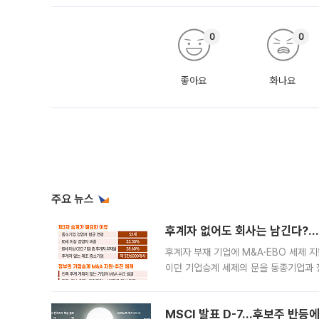
0
0
좋아요
화나요
주요 뉴스
후계자 없어도 회사는 남긴다?…‘
후계자 부재 기업에 M&A·EBO 세제 
이던 기업승계 세제의 문을 동종기업과 
대신 M&A나 임직원 인수(EBO)를 통
늘
MSCI 발표 D-7…후보주 반등