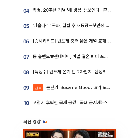
빅뱅, 20주년 기념 '새 뱅봉' 선보인다⋯콘서트 앞두고 팝업 개최
04
‘나솔사계’ 국화, 결별 후 재등장⋯첫인상 투표 휩쓸고 ‘인기녀’ 등극
05
[증시키워드] 반도체 충격 뚫은 개별 호재...포스코퓨처엠·에코프로·한화솔루션 '눈길'
06
톰 홀랜드♥젠데이아, 비밀 결혼 파티 포착⋯호텔 대관비만 9억
07
[특징주] 반도체 온기 탄 2차전지...삼성SDI, 장 초반 7% 넘게 껑충
08
논란의 'Busan is Good'…8억 도시브랜드, 용산 대통령실 CI 업체가 수행
09
단독
고점서 후퇴한 국제 금값…국내 금시세는?
10
최신 영상