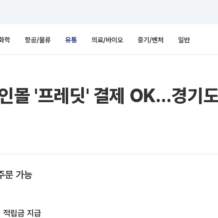
화학
항공/물류
유통
의료/바이오
중기/벤처
일반
인몰 '프레딧' 결제 OK…경기
주문 가능
딧 적립금 지급