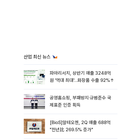
산업 최신 뉴스
파마리서치, 상반기 매출 3248억
원 '역대 최대'…화장품 수출 92%↑
공영홈쇼핑, 부패방지·규범준수 국
제표준 인증 획득
[BioS]알테오젠, 2Q 매출 688억
"전년比 269.5% 증가"