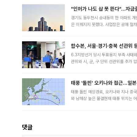
"인허가 나도 삽 못 뜬다"…자금
경기도 동두천시 송내동의 한 아파트 개
은 이뤄지지 못했다. 사업장은 공매 절차
3차 공매까지 진행됐으나 모두 유찰됐다.
후
합수본, 서울·경기·충북 선관위 등
6.3지방선거 당시 투표용지 부족 사태
관위와 시, 군, 구 단위 선관위를 추가
부(김태훈 서울중앙지검 3차장검사)는 
태풍 '돌핀' 오키나와 접근…일
태풍 돌핀 예상경로, 오키나와 지나 중
와 남해상 높은 물결현재 태풍 위치는 어
강한 세력을 유지한 채 일본 오키나와와
댓글