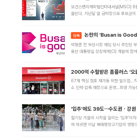
모건스탠리캐피털인터내셔널(MSCI) 8
쏠린다. 지난달 말 급락장으로 후보군의
가능성과 지수 추종 자금 유입 기대가 
논란의 'Busan is Go
단독
박형준 전 부산시장 재임 당시 추진된 부산
용산 대통령실 상징체계(CI) 개발에 참
도시브랜드 사업이 공개 이후 시민 공감
2000억 수혈받은 홈플러스 ‘오늘
67개 핵심 점포 재가동 위한 빌드업..
소 인력·압축 매장으로 운영…회생 가능성
영업을 시작한다. 핵심 점포 67개에는 
'입추'에도 39도⋯수도권ㆍ강원
절기상 가을의 시작을 알리는 ‘입추’이자
에 따르면 이날 북태평양고기압의 영향으
도, 낮 최고기온은 31~39도로, 전국