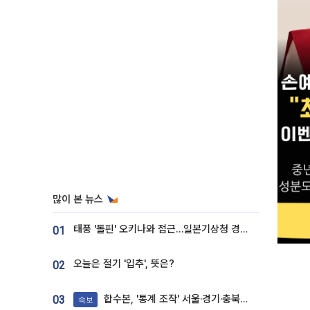
많이 본 뉴스
태풍 '돌핀' 오키나와 접근…일본기상청 경로 업데이트
01
오늘은 절기 '입추', 뜻은?
02
합수본, '통계 조작' 서울·경기·충북 선관위 등 추가 압수수색
03
속보