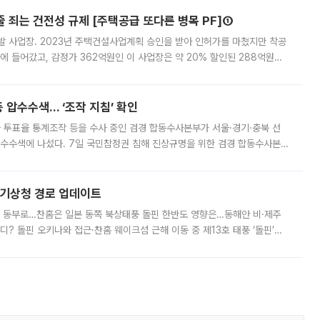
줄 죄는 건전성 규제 [주택공급 또다른 병목 PF]①
발 사업장. 2023년 주택건설사업계획 승인을 받아 인허가를 마쳤지만 착공
에 들어갔고, 감정가 362억원인 이 사업장은 약 20% 할인된 288억원에
 현재는 4차 공매를 위한 조건 협의가 진행 중이다. 수도권의 주요 주거 배
 압수수색… ‘조작 지침’ 확인
와 투표율 통계조작 등을 수사 중인 검경 합동수사본부가 서울·경기·충북 선
 압수수색에 나섰다. 7일 국민참정권 침해 진상규명을 위한 검경 합동수사본
추가 증거 확보를 위해 중앙선관위, 서울시·경기도·충청북도 선관위, 김포시
본기상청 경로 업데이트
국 동부로…찬홈은 일본 동쪽 북상태풍 돌핀 한반도 영향은…동해안 비·제주
디? 돌핀 오키나와 접근·찬홈 웨이크섬 근해 이동 중 제13호 태풍 ‘돌핀’이
 아마미 지방에 접근하고 있다. 돌핀은 오키나와 부근을 지난 뒤 동중국해