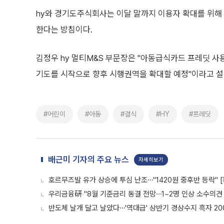
hy와 경기도주식회사는 이달 말까지 이용자 확대를 위해
한다는 방침이다.
김정우 hy 멀티M&S 부문장은 "아동급식카드 프레딧 사
기도를 시작으로 향후 시행권역을 확대할 예정"이라고 설
#어린이
#아동
#결식
#HY
#프레딧
배근미 기자의 주요 뉴스
자세히보기
호르무즈발 유가 상승에 투심 난조⋯"1420원 중후반 등락" 
우리금융硏 "8월 기준금리 동결 전망⋯1~2명 인상 소수의견 
반도체 날개 달고 날았다⋯'역대급' 상반기 경상수지 흑자 20