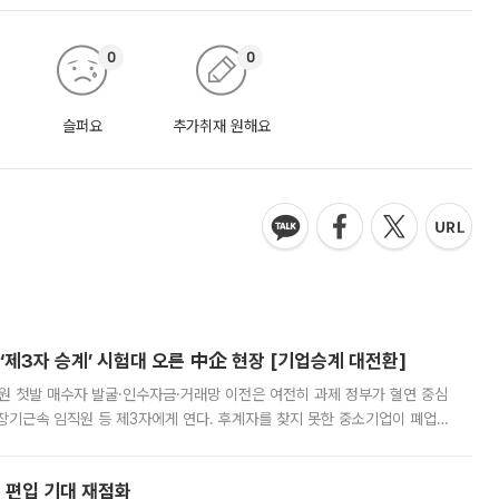
0
0
슬퍼요
추가취재 원해요
제3자 승계’ 시험대 오른 中企 현장 [기업승계 대전환]
지원 첫발 매수자 발굴·인수자금·거래망 이전은 여전히 과제 정부가 혈연 중심
장기근속 임직원 등 제3자에게 연다. 후계자를 찾지 못한 중소기업이 폐업
해 기술과 일자리를 남기도록 하겠다는 취지다. 다만 세금 감면만으로 거래를
에 편입 기대 재점화