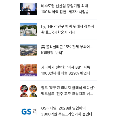
비수도권 신산업 창업기업 최대
100% 세액 감면...제3자 사업승계
특례 도입
hy, ‘HP7’ 연구 범위 위에서 장까지
확대…국제학술지 게재
美 폴리실리콘 15% 관세 부과에…
K태양광 ‘반색’
카디비가 선택한 '미샤 BB'…틱톡
1000만뷰에 매출 329% 뛰었다
팔도 '왕뚜껑 리니지 클래식 에디션'·
맥도날드 '진주 고추 크림치즈 버거'
외[나왔다 신상]
GS리테일, 2028년 영업이익
3800억원 목표…기업가치 높인다