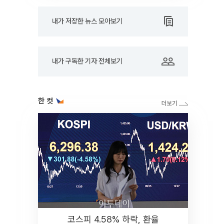
내가 저장한 뉴스 모아보기
내가 구독한 기자 전체보기
한 컷
코스피 4.58% 하락, 환율