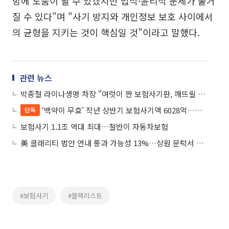
방에 도움이 될 수 있겠지만 법적·윤리적 문제가 불거
질 수 있다"며 "사기 방지와 개인정보 보호 사이에서
의 균형을 지키는 것이 핵심일 것"이라고 말했다.
관련 뉴스
박종철 라이나생명 차장 "여럿이 짠 보험사기판, 깨뜨릴 한 명을 찾습니다"
‘백약이 무효’ 작년 상반기 보험사기액 6028억…올해 최대치 경신 전망
단독
보험사기 1.1조 역대 최대…절반이 자동차보험
美 클래리티 법안 연내 통과 가능성 13%…상원 문턱서 제동
#보험사기
#블랙리스트