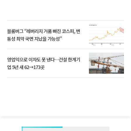
블룸버그 “레버리지 거품 빠진 코스피, 변
동성 최악 국면 지났을 가능성”
영업익으로 이자도 못 낸다…건설 한계기
업 5년 새 62→173곳