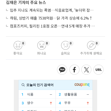
김재은 기자의 주요 뉴스
입추 지나도 계속되는 폭염…식음료업계, ‘늦더위 잡기’ 전력 투구
하림, 상반기 매출 7538억원…닭 가격 상승에 6.2%↑
컴포즈커피, 필리핀 1호점 오픈…연내 5개 매장 추가 출점
0
0
0
0
좋아요
화나요
슬퍼요
추가취재 원해요