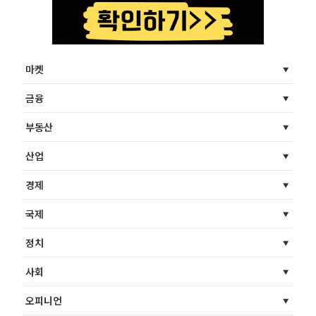
마켓
금융
부동산
산업
경제
국제
정치
사회
오피니언