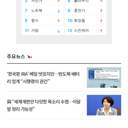
주요뉴스
‘한국판 IRA’ 베일 벗었지만…반도체·배터
리 업계 “시행령이 관건”
與 “세제개편안 다양한 목소리 수렴…이달
말 정리 가능성”