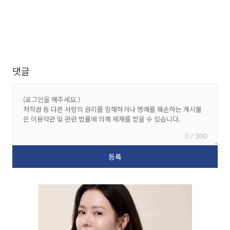
댓글
0 / 300