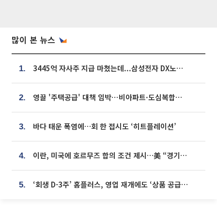
많이 본 뉴스
3445억 자사주 지급 마쳤는데...삼성전자 DX노조, 뒤늦은 '떼쓰기 집회'
1.
영끌 '주택공급' 대책 임박⋯비아파트·도심복합까지 총동원
2.
바다 태운 폭염에…회 한 접시도 ‘히트플레이션’
3.
이란, 미국에 호르무즈 합의 조건 제시…美 “경기 아직 안 끝나” [종합]
4.
‘회생 D-3주’ 홈플러스, 영업 재개에도 ‘상품 공급망’ 복구가 생존 관건
5.