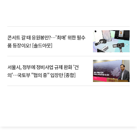
콘서트 갈 때 응원봉만?⋯'최애' 위한 필수
품 등장이오! [솔드아웃]
서울시, 정부에 정비사업 규제 완화 '건
의'⋯국토부 "협의 중" 입장만 [종합]