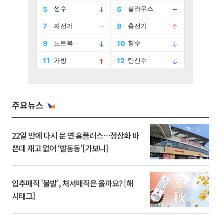
주요뉴스
22일 만에 다시 문 연 홈플러스…정상화 바
쁜데 재고 없어 ‘발동동’[가보니]
입추매직 '불발', 처서매직은 올까요? [해
시태그]