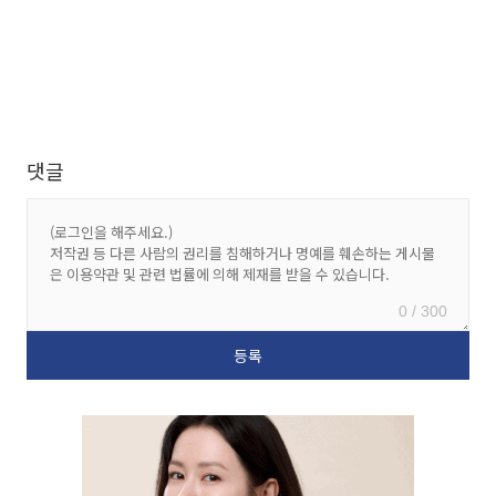
댓글
0 / 300