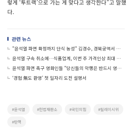
렇게 ‘투트랙’으로 가는 게 맞다고 생각한다”고 말했
다.
관련 뉴스
"윤석열 파면 확정까지 단식 농성" 김경수, 경북궁역서 탄핵 촉구
윤석열 구속 취소에…식품업계, 이번 주 가격인상 최대 분수령
윤석열 파면 촉구 영화인들 "당신들의 악행은 반드시 영화가 될 것"
‘경험 無도 환영’ 첫 일자리 도전 설명서
#윤석열
#헌법재판소
#국민의힘
#릴레이시위
#탄핵