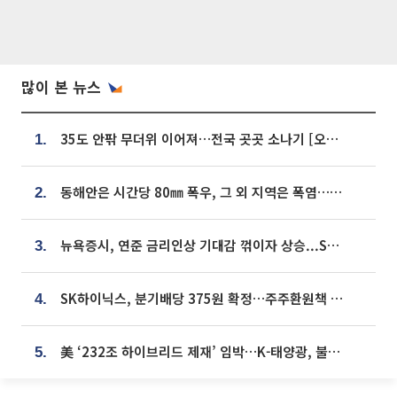
많이 본 뉴스
35도 안팎 무더위 이어져…전국 곳곳 소나기 [오늘 날씨]
1.
동해안은 시간당 80㎜ 폭우, 그 외 지역은 폭염…‘극과 극 날씨’
2.
뉴욕증시, 연준 금리인상 기대감 꺾이자 상승...S&P500 사상 최고치 [종합]
3.
SK하이닉스, 분기배당 375원 확정…주주환원책 9월로 앞당겨 발표
4.
美 ‘232조 하이브리드 제재’ 임박…K-태양광, 불확실성 털고 날개 다나
5.