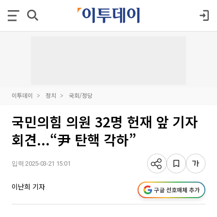
이투데이
정치
국회/정당
국민의힘 의원 32명 헌재 앞 기자
회견...“尹 탄핵 각하”
입력 2025-03-21 15:01
이난희 기자
구글 선호매체 추가