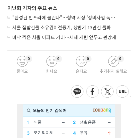
이난희 기자의 주요 뉴스
"완성된 인프라에 몰린다"⋯청약 시장 '정비사업 독주' 42배 격차
서울 집합건물 소유권이전등기, 상반기 13만건 돌파
바닥 찍은 서울 아파트 거래⋯세제 개편 앞두고 관망세
0
0
0
0
좋아요
화나요
슬퍼요
추가취재 원해요