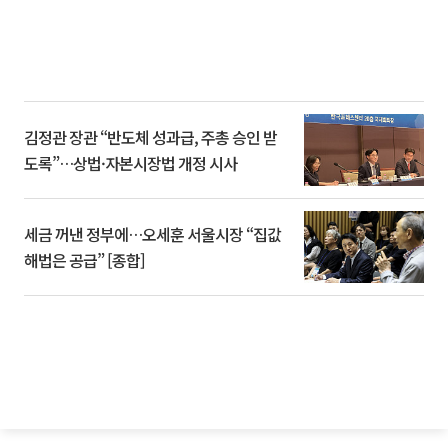
김정관 장관 “반도체 성과급, 주총 승인 받
도록”…상법·자본시장법 개정 시사
세금 꺼낸 정부에…오세훈 서울시장 “집값
해법은 공급” [종합]