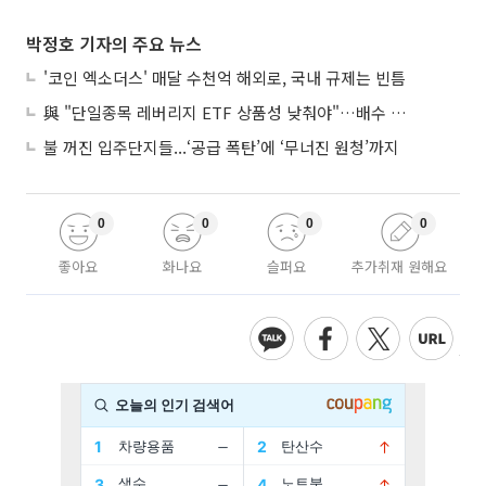
박정호 기자의 주요 뉴스
'코인 엑소더스' 매달 수천억 해외로, 국내 규제는 빈틈
與 "단일종목 레버리지 ETF 상품성 낮춰야"…배수 조정안도 거론
불 꺼진 입주단지들...‘공급 폭탄’에 ‘무너진 원청’까지
0
0
0
0
좋아요
화나요
슬퍼요
추가취재 원해요