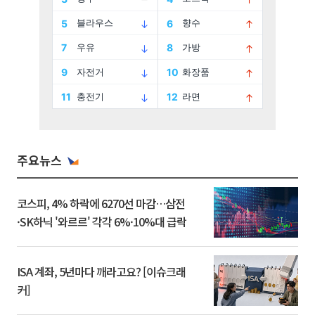
주요뉴스
코스피, 4% 하락에 6270선 마감…삼전
·SK하닉 '와르르' 각각 6%·10%대 급락
ISA 계좌, 5년마다 깨라고요? [이슈크래
커]