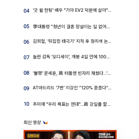
'굿 윌 헌팅' 배우 "기아 EV2 덕분에 살아"…교통사고 후 안전성 극찬
04
05
李대통령 “청년이 결혼 망설이는 일 없어야...제도상 불이익 조사”
김희철, '뒤집힌 태극기' 지적 후 정치색 논란…"좌우 떠나 우리나라 국기"
06
놀란 감독 '오디세이', 개봉 4일 만에 100만 돌파⋯'왕사남' 보다 빠르다
07
08
'불명' 문세윤, 故 터틀맨 빈자리 채웠다…'거북이' 눈물의 최종 우승
AT마드리드 ‘7번’ 이강인 “120% 쏟겠다”⋯시메오네 감독 “필요한 선수”
09
10
추미애 "우리 목표는 연대"…故 강일출 할머니 흉상 제막
최신 영상