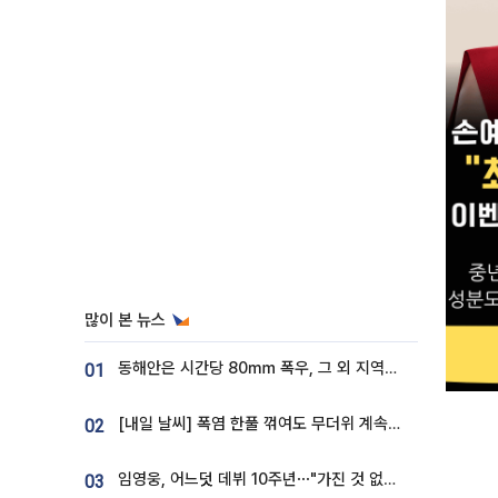
많이 본 뉴스
동해안은 시간당 80㎜ 폭우, 그 외 지역은 폭염…‘극과 극 날씨’
01
[내일 날씨] 폭염 한풀 꺾여도 무더위 계속⋯동해안 이틀 연속 비
02
임영웅, 어느덧 데뷔 10주년⋯"가진 것 없던 시절, 내 앞엔 20명의 팬뿐"
03