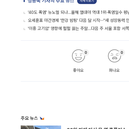
정용욱 기자의 주요 뉴스
자세히보기
'40도 폭염' 뉴노멀 되나…올해 열대야 역대 1위·폭염일수 평
오세훈표 야간경제 '한강 밤핑' 다음 달 시작⋯"새 성장동력 만
'이중 고기압' 영향에 펄펄 끓는 주말…다음 주 서울 포함 서
0
0
좋아요
화나요
주요 뉴스