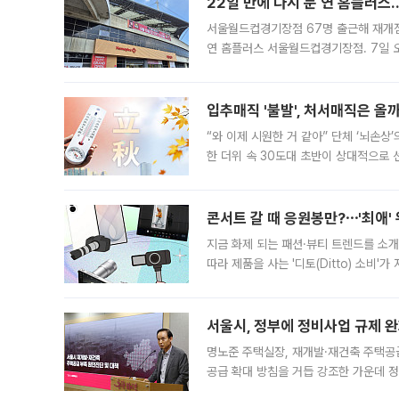
22일 만에 다시 문 연 홈플러스
서울월드컵경기장점 67명 출근해 재개점 
연 홈플러스 서울월드컵경기장점. 7일 
우유, 과일 같은 신선식품이 차근차근 자
입추매직 '불발', 처서매직은 올
“와 이제 시원한 거 같아” 단체 ‘뇌손상
한 더위 속 30도대 초반이 상대적으로
지역에 있었습니다. 7월 말에는 서풍과
콘서트 갈 때 응원봉만?⋯'최애'
지금 화제 되는 패션·뷰티 트렌드를 소개
따라 제품을 사는 '디토(Ditto) 소비
어디일까요? 아이돌 콘서트 시작을 기다
서울시, 정부에 정비사업 규제 완화
명노준 주택실장, 재개발·재건축 주택공
공급 확대 방침을 거듭 강조한 가운데 정
면 반박하고 나섰다. 명노준 서울시 주택