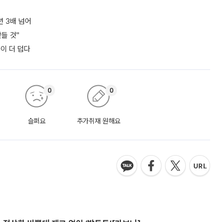
년 3배 넘어
들 것"
쪽이 더 덥다
0
0
슬퍼요
추가취재 원해요