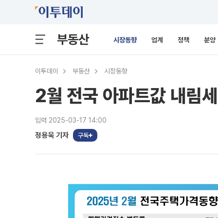
부동산
시장동향
업계
정책
분양
이투데이
부동산
시장동향
2월 전국 아파트값 내림세 
입력 2025-03-17 14:00
정용욱 기자
구독