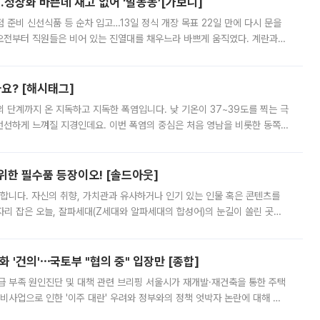
…정상화 바쁜데 재고 없어 ‘발동동’[가보니]
준비 신선식품 등 순차 입고…13일 정식 개장 목표 22일 만에 다시 문을
오전부터 직원들은 비어 있는 진열대를 채우느라 바쁘게 움직였다. 계란과
리를 잡기 시작했지만, 매장 곳곳엔 여전히 텅 빈 매대가 먼저 눈에 들어왔
까요? [해시태그]
’의 단계까지 온 지독하고 지독한 폭염입니다. 낮 기온이 37~39도를 찍는 극
 선선하게 느껴질 지경인데요. 이번 폭염의 중심은 처음 영남을 비롯한 동쪽
 북서풍이 산맥을 넘어 영남 쪽으로 내려오면서 뜨겁고 건조해졌는데요.
 위한 필수품 등장이오! [솔드아웃]
합니다. 자신의 취향, 가치관과 유사하거나 인기 있는 인물 혹은 콘텐츠를
'가 자리 잡은 오늘, 잘파세대(Z세대와 알파세대의 합성어)의 눈길이 쏠린 곳은
리는 공연장. 응원봉만큼이나 눈에 띄는 게 있습니다. 공연이 시작되기
 '건의'⋯국토부 "협의 중" 입장만 [종합]
급 부족 원인진단 및 대책 관련 브리핑 서울시가 재개발·재건축을 통한 주택
비사업으로 인한 '이주 대란' 우려와 정부와의 정책 엇박자 논란에 대해 정
실장은 2031년까지 31만 가구 착공 목표에 차질이 없다는 입장이나,