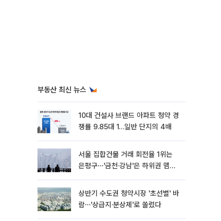
부동산 최신 뉴스
10대 건설사 브랜드 아파트 청약 경
쟁률 9.85대 1…일반 단지의 4배
서울 집합건물 거래 회전율 1위는
은평구⋯'금천·강남'은 하위권 맴돌
아
상반기 수도권 청약시장 '초선별' 바
람⋯'상급지·분상제'로 쏠렸다