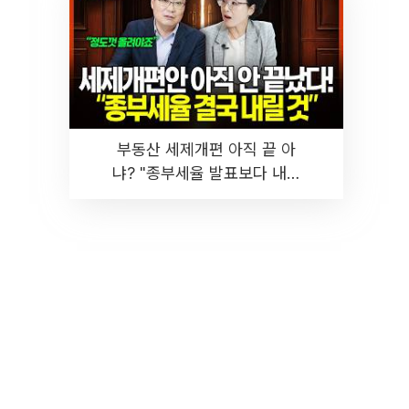
부동산 세제개편 아직 끝 아
냐? "종부세율 발표보다 내릴
것" 장기거주·양도세 전망 I 집
땅지성 I 김인만, 진미윤