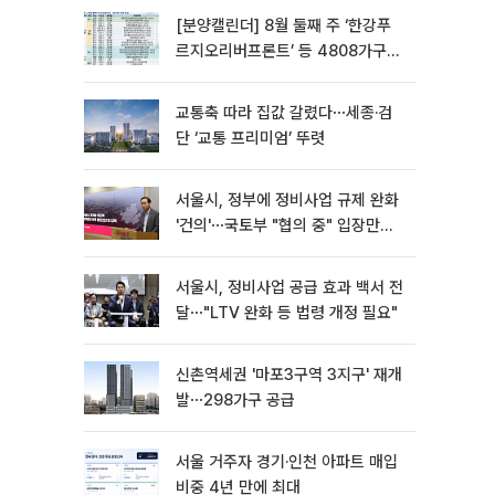
[분양캘린더] 8월 둘째 주 ‘한강푸
르지오리버프론트’ 등 4808가구
분양
교통축 따라 집값 갈렸다⋯세종·검
단 ‘교통 프리미엄’ 뚜렷
서울시, 정부에 정비사업 규제 완화
'건의'⋯국토부 "협의 중" 입장만
[종합]
서울시, 정비사업 공급 효과 백서 전
달⋯"LTV 완화 등 법령 개정 필요"
신촌역세권 '마포3구역 3지구' 재개
발⋯298가구 공급
서울 거주자 경기·인천 아파트 매입
비중 4년 만에 최대