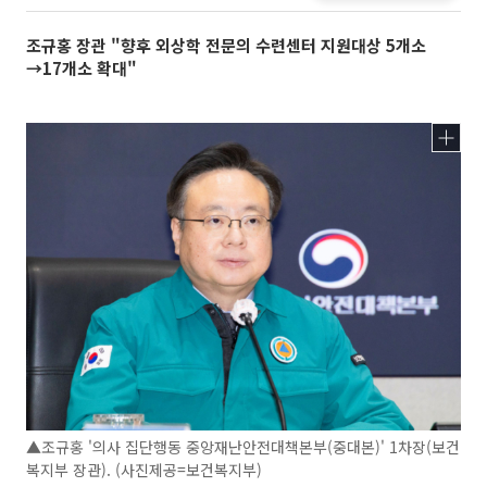
조규홍 장관 "향후 외상학 전문의 수련센터 지원대상 5개소
→17개소 확대"
▲조규홍 '의사 집단행동 중앙재난안전대책본부(중대본)' 1차장(보건
복지부 장관). (사진제공=보건복지부)