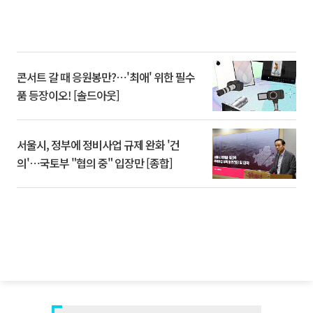
콘서트 갈 때 응원봉만?⋯'최애' 위한 필수
품 등장이오! [솔드아웃]
서울시, 정부에 정비사업 규제 완화 '건
의'⋯국토부 "협의 중" 입장만 [종합]