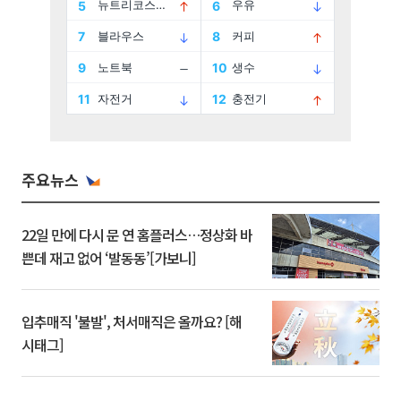
주요뉴스
22일 만에 다시 문 연 홈플러스…정상화 바
쁜데 재고 없어 ‘발동동’[가보니]
입추매직 '불발', 처서매직은 올까요? [해
시태그]