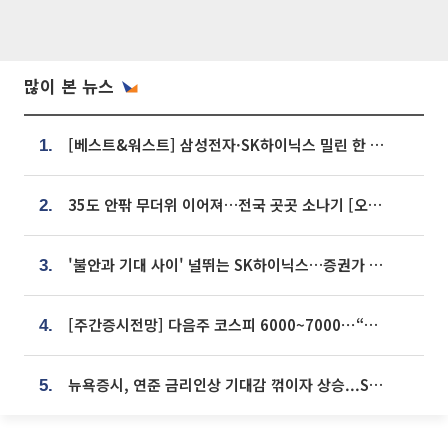
많이 본 뉴스
[베스트&워스트] 삼성전자·SK하이닉스 밀린 한 주…상상인증권은 85% 급등
1.
35도 안팎 무더위 이어져…전국 곳곳 소나기 [오늘 날씨]
2.
'불안과 기대 사이' 널뛰는 SK하이닉스…증권가 "HBM4·LTA 기반 펀터멘털 견고"
3.
[주간증시전망] 다음주 코스피 6000~7000⋯“外人 수급은 정책이 변수”
4.
뉴욕증시, 연준 금리인상 기대감 꺾이자 상승...S&P500 사상 최고치 [종합]
5.