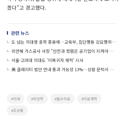
겠다”고 경고했다.
관련 뉴스
도 넘는 의대생 휴학 종용에…교육부, 집단행동 강요행위 수사 의뢰
최연혜 가스공사 사장 "안전과 청렴은 공기업이 지켜야 할 최우선 가치"
서울·고려대 의대도 '미복귀자 제적' 시사
美 클래리티 법안 연내 통과 가능성 13%…상원 문턱서 제동
#의대
#외상학
#필수의료
#의료개혁
#조규홍