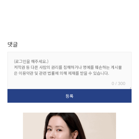
댓글
0 / 300