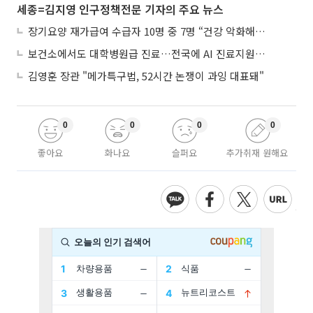
세종=김지영 인구정책전문 기자의 주요 뉴스
장기요양 재가급여 수급자 10명 중 7명 “건강 악화해도 집에서”
보건소에서도 대학병원급 진료…전국에 AI 진료지원도구 보급
김영훈 장관 "메가특구법, 52시간 논쟁이 과잉 대표돼"
0
0
0
0
좋아요
화나요
슬퍼요
추가취재 원해요