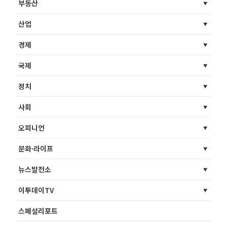
부동산
산업
경제
국제
정치
사회
오피니언
문화·라이프
뉴스발전소
이투데이TV
스페셜리포트