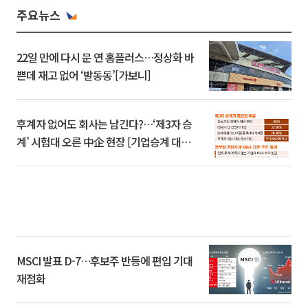
주요뉴스
22일 만에 다시 문 연 홈플러스…정상화 바
쁜데 재고 없어 ‘발동동’[가보니]
후계자 없어도 회사는 남긴다?…‘제3자 승
계’ 시험대 오른 中企 현장 [기업승계 대전
환]
MSCI 발표 D-7…후보주 반등에 편입 기대
재점화