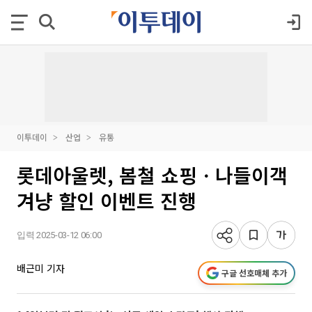
이투데이
산업
유통
롯데아울렛, 봄철 쇼핑ㆍ나들이객
겨냥 할인 이벤트 진행
입력 2025-03-12 06:00
배근미 기자
구글 선호매체 추가