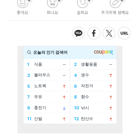
0
0
0
0
좋아요
화나요
슬퍼요
추가취재 원해요