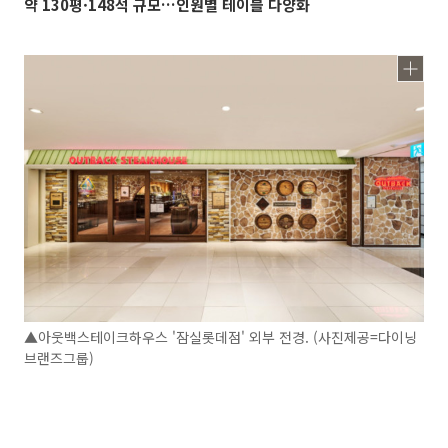
약 130평·148석 규모…인원별 테이블 다양화
▲아웃백스테이크하우스 '잠실롯데점' 외부 전경. (사진제공=다이닝
브랜즈그룹)