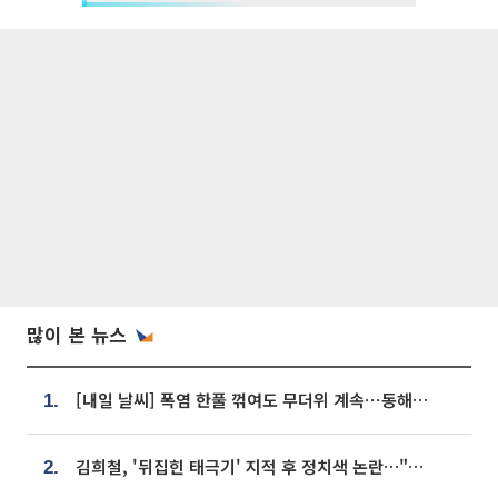
많이 본 뉴스
[내일 날씨] 폭염 한풀 꺾여도 무더위 계속⋯동해안 이틀 연속 비
1.
김희철, '뒤집힌 태극기' 지적 후 정치색 논란…"좌우 떠나 우리나라 국기"
2.