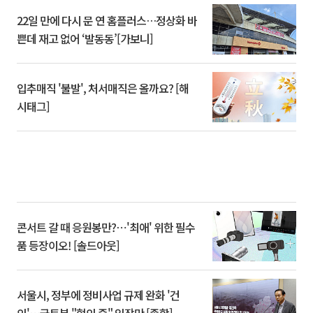
22일 만에 다시 문 연 홈플러스…정상화 바
쁜데 재고 없어 ‘발동동’[가보니]
입추매직 '불발', 처서매직은 올까요? [해
시태그]
콘서트 갈 때 응원봉만?⋯'최애' 위한 필수
품 등장이오! [솔드아웃]
서울시, 정부에 정비사업 규제 완화 '건
의'⋯국토부 "협의 중" 입장만 [종합]