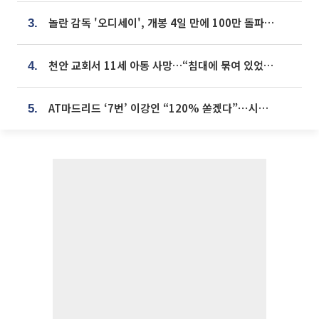
놀란 감독 '오디세이', 개봉 4일 만에 100만 돌파⋯'왕사남' 보다 빠르다
3.
천안 교회서 11세 아동 사망…“침대에 묶여 있었다” 진술 확보
4.
AT마드리드 ‘7번’ 이강인 “120% 쏟겠다”⋯시메오네 감독 “필요한 선수”
5.