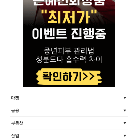
마켓
금융
부동산
산업