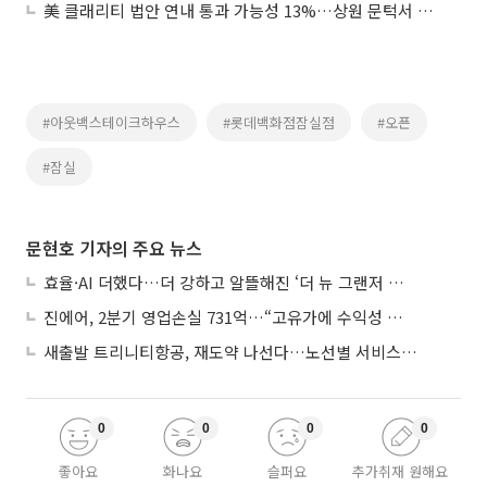
美 클래리티 법안 연내 통과 가능성 13%…상원 문턱서 제동
#아웃백스테이크하우스
#롯데백화점잠실점
#오픈
#잠실
문현호 기자의 주요 뉴스
효율·AI 더했다…더 강하고 알뜰해진 ‘더 뉴 그랜저 하이브리드’
진에어, 2분기 영업손실 731억…“고유가에 수익성 악화”
새출발 트리니티항공, 재도약 나선다…노선별 서비스 차별화
0
0
0
0
좋아요
화나요
슬퍼요
추가취재 원해요