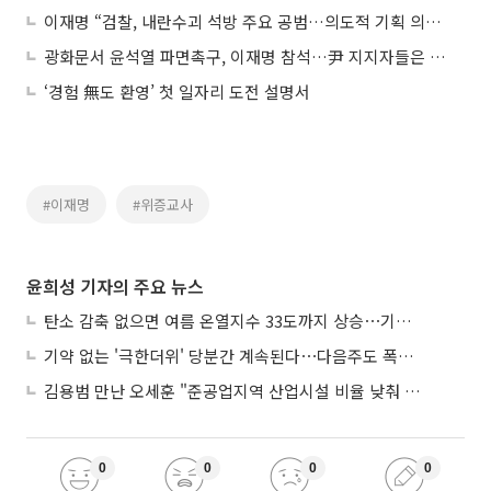
이재명 “검찰, 내란수괴 석방 주요 공범…의도적 기획 의심”
광화문서 윤석열 파면촉구, 이재명 참석…尹 지지자들은 관저 앞
‘경험 無도 환영’ 첫 일자리 도전 설명서
#이재명
#위증교사
윤희성 기자의 주요 뉴스
탄소 감축 없으면 여름 온열지수 33도까지 상승⋯기상청, 2100년 미래전망
기약 없는 '극한더위' 당분간 계속된다⋯다음주도 폭염·열대야 지속
김용범 만난 오세훈 "준공업지역 산업시설 비율 낮춰 공급 늘려야"
0
0
0
0