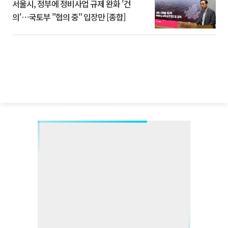
서울시, 정부에 정비사업 규제 완화 '건
의'⋯국토부 "협의 중" 입장만 [종합]