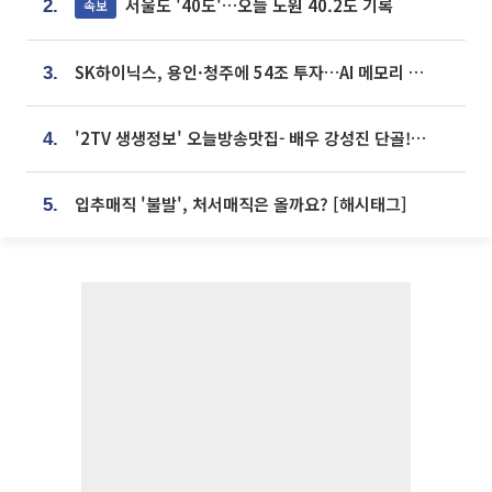
서울도 '40도'…오늘 노원 40.2도 기록
속보
2.
SK하이닉스, 용인·청주에 54조 투자…AI 메모리 생산기지 키운다
3.
'2TV 생생정보' 오늘방송맛집- 배우 강성진 단골! 쌀국수ㆍ푸팟퐁 커리 맛집 '블○○○'
4.
입추매직 '불발', 처서매직은 올까요? [해시태그]
5.