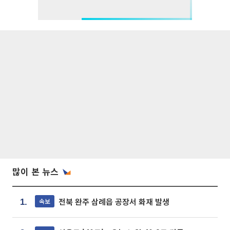
많이 본 뉴스
전북 완주 삼례읍 공장서 화재 발생
속보
1.