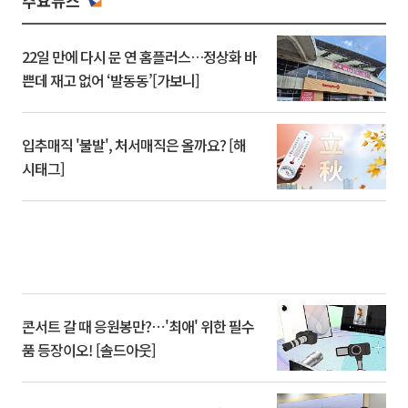
주요뉴스
22일 만에 다시 문 연 홈플러스…정상화 바
쁜데 재고 없어 ‘발동동’[가보니]
입추매직 '불발', 처서매직은 올까요? [해
시태그]
콘서트 갈 때 응원봉만?⋯'최애' 위한 필수
품 등장이오! [솔드아웃]