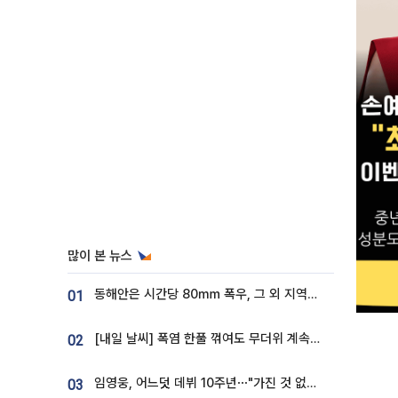
많이 본 뉴스
동해안은 시간당 80㎜ 폭우, 그 외 지역은 폭염…‘극과 극 날씨’
01
[내일 날씨] 폭염 한풀 꺾여도 무더위 계속⋯동해안 이틀 연속 비
02
임영웅, 어느덧 데뷔 10주년⋯"가진 것 없던 시절, 내 앞엔 20명의 팬뿐"
03