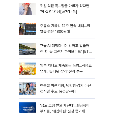
귀밑·턱밑 혹…얼굴 마비가 있다면
‘이 질병’ 의심[e건강~쏙]
주유소 기름값 12주 연속 내려…휘
발유·경유 1800원대
효율·AI 더했다…더 강하고 알뜰해
진 ‘더 뉴 그랜저 하이브리드’ [ET의
모빌리티]
입추 지나도 계속되는 폭염…식음료
업계, ‘늦더위 잡기’ 전력 투구
여름철 마른기침, 냉방병‧감기 아닌
천식일 수도 [e건강~쏙]
‘집도 코칭 받으며 산다’…월급쟁이
부자들, ‘내집마련’ 신청 증가세