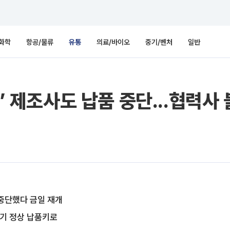
화학
항공/물류
유통
의료/바이오
중기/벤처
일반
유’ 제조사도 납품 중단...협력사
 중단했다 금일 재개
뚜기 정상 납품키로