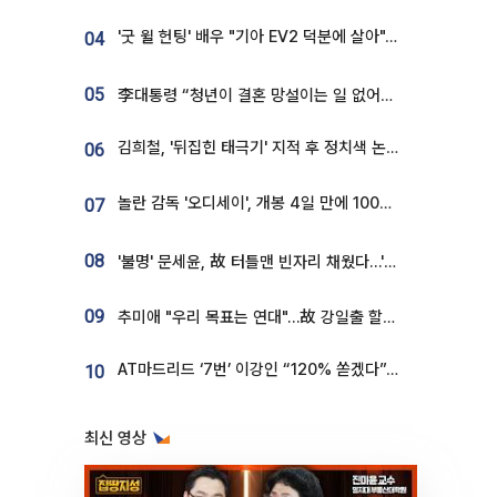
'굿 윌 헌팅' 배우 "기아 EV2 덕분에 살아"…교통사고 후 안전성 극찬
04
05
李대통령 “청년이 결혼 망설이는 일 없어야...제도상 불이익 조사”
김희철, '뒤집힌 태극기' 지적 후 정치색 논란…"좌우 떠나 우리나라 국기"
06
놀란 감독 '오디세이', 개봉 4일 만에 100만 돌파⋯'왕사남' 보다 빠르다
07
08
'불명' 문세윤, 故 터틀맨 빈자리 채웠다…'거북이' 눈물의 최종 우승
09
추미애 "우리 목표는 연대"…故 강일출 할머니 흉상 제막
AT마드리드 ‘7번’ 이강인 “120% 쏟겠다”⋯시메오네 감독 “필요한 선수”
10
최신 영상