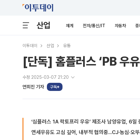
산업
재계
전자/통신/IT
자동차
중
이투데이
산업
유통
[단독] 홈플러스 ‘PB 우
수정 2025-03-07 21:20
연희진 기자
구독
‘심플러스 1A 락토프리 우유’ 제조사 남양유업, 6일
연세우유도 고심 깊어, 내부적 협의중...CJ·농심·오