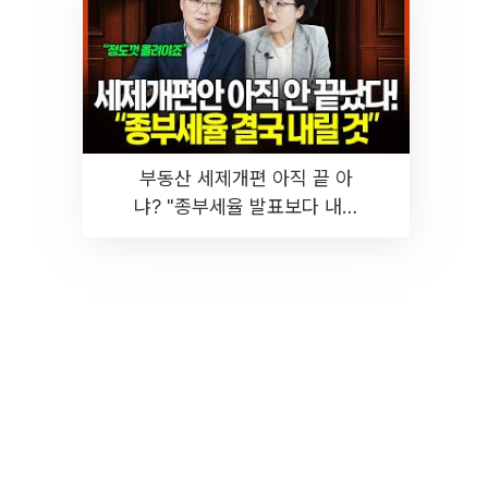
부동산 세제개편 아직 끝 아
냐? "종부세율 발표보다 내릴
것" 장기거주·양도세 전망 I 집
땅지성 I 김인만, 진미윤