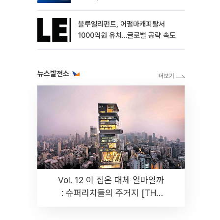
블루엘리펀트, 어펄마캐피탈서
1000억원 유치…글로벌 공략 속도
뉴스발전소
Vol. 12 이 집은 대체 얼마일까
: 슈퍼리치들의 주거지 [THE
RARE]