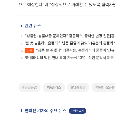
으로 예상한다”며 “정상적으로 거래할 수 있도록 협력사
관련 뉴스
“상품권•납품대금 문제없다” 홈플러스, 궁색한 변명 일관[
‘돈 못 받을라’…홈플러스 납품 줄줄이 끊었다[혼돈의 홈플러
“상품 못 주겠다” 식품사들, 홈플러스에 줄줄이 ‘신규
단독
美 클래리티 법안 연내 통과 가능성 13%…상원 문턱서 제동
#남양유업
#홈플러스
#납품중단
#홈플러스사
연희진 기자의 주요 뉴스
자세히보기