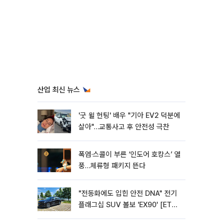
산업 최신 뉴스
'굿 윌 헌팅' 배우 "기아 EV2 덕분에
살아"…교통사고 후 안전성 극찬
폭염·스콜이 부른 ‘인도어 호캉스’ 열
풍…체류형 패키지 뜬다
"전동화에도 입힌 안전 DNA" 전기
플래그십 SUV 볼보 'EX90' [ET의
모빌리티]