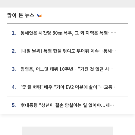
많이 본 뉴스
동해안은 시간당 80㎜ 폭우, 그 외 지역은 폭염…‘극과 극 날씨’
1.
[내일 날씨] 폭염 한풀 꺾여도 무더위 계속⋯동해안 이틀 연속 비
2.
임영웅, 어느덧 데뷔 10주년⋯"가진 것 없던 시절, 내 앞엔 20명의 팬뿐"
3.
'굿 윌 헌팅' 배우 "기아 EV2 덕분에 살아"…교통사고 후 안전성 극찬
4.
李대통령 “청년이 결혼 망설이는 일 없어야...제도상 불이익 조사”
5.