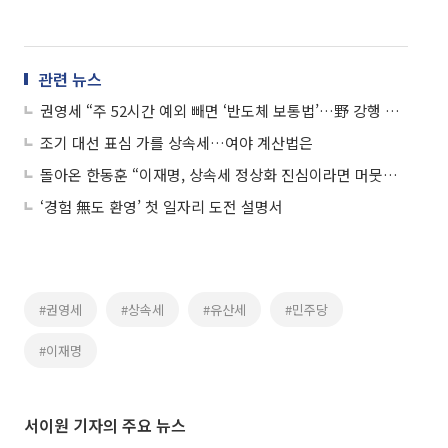
관련 뉴스
권영세 “주 52시간 예외 빼면 ‘반도체 보통법’…野 강행 처리 무책임”
조기 대선 표심 가를 상속세…여야 계산법은
돌아온 한동훈 “이재명, 상속세 정상화 진심이라면 머뭇거리지 말아야”
‘경험 無도 환영’ 첫 일자리 도전 설명서
#권영세
#상속세
#유산세
#민주당
#이재명
서이원 기자의 주요 뉴스