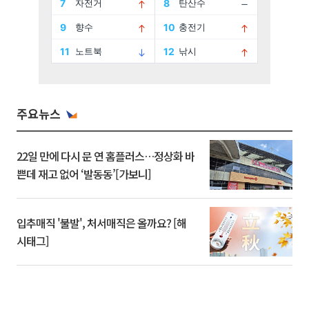
주요뉴스
22일 만에 다시 문 연 홈플러스…정상화 바
쁜데 재고 없어 ‘발동동’[가보니]
입추매직 '불발', 처서매직은 올까요? [해
시태그]