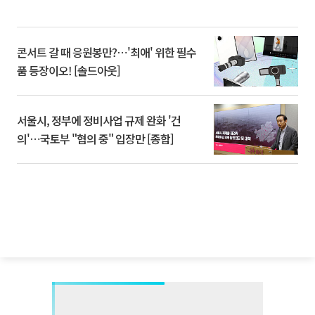
콘서트 갈 때 응원봉만?⋯'최애' 위한 필수
품 등장이오! [솔드아웃]
서울시, 정부에 정비사업 규제 완화 '건
의'⋯국토부 "협의 중" 입장만 [종합]