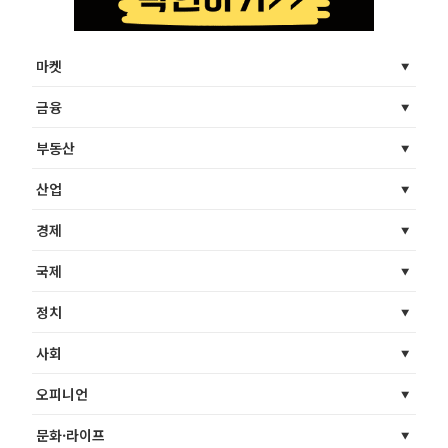
마켓
금융
부동산
산업
경제
국제
정치
사회
오피니언
문화·라이프