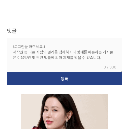
댓글
0 / 300