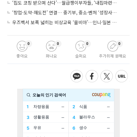
‘집도 코칭 받으며 산다’…월급쟁이부자들, ‘내집마련’ 신청 증가세
‘창업-도약-재도전’ 연결… 중기부, 중소·벤처 ‘성장사다리’ 짓는다
우즈벡서 보폭 넓히는 비상교육 ‘올비아’…인니·일본 진출 타진
0
0
0
0
좋아요
화나요
슬퍼요
추가취재 원해요