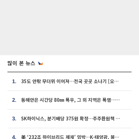
많이 본 뉴스
35도 안팎 무더위 이어져…전국 곳곳 소나기 [오늘 날씨]
1.
동해안은 시간당 80㎜ 폭우, 그 외 지역은 폭염…‘극과 극 날씨’
2.
SK하이닉스, 분기배당 375원 확정…주주환원책 9월로 앞당겨 발표
3.
美 ‘232조 하이브리드 제재’ 임박…K-태양광, 불확실성 털고 날개 다나
4.