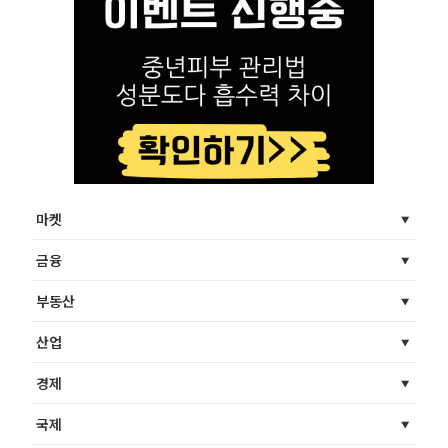
마켓
금융
부동산
산업
경제
국제