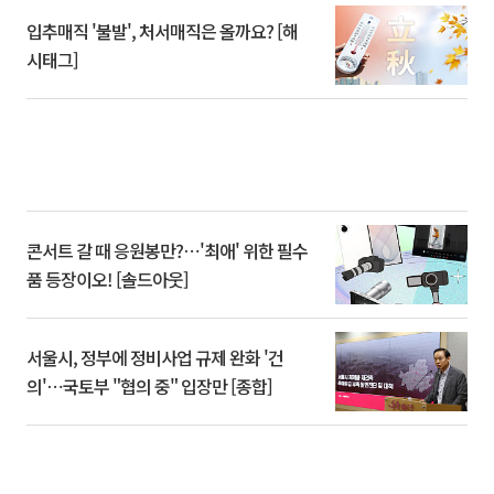
입추매직 '불발', 처서매직은 올까요? [해
시태그]
콘서트 갈 때 응원봉만?⋯'최애' 위한 필수
품 등장이오! [솔드아웃]
서울시, 정부에 정비사업 규제 완화 '건
의'⋯국토부 "협의 중" 입장만 [종합]