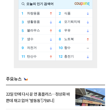
주요뉴스
22일 만에 다시 문 연 홈플러스…정상화 바
쁜데 재고 없어 ‘발동동’[가보니]