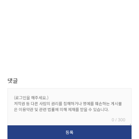
댓글
0 / 300