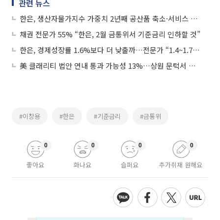
관련 뉴스
한은, 생산자물가지수 가중치 2년째 공산품 축소·서비스 확대
채권 전문가 55% “한은, 2월 금통위서 기준금리 인하할 것”
한은, 경제성장률 1.6%보다 더 낮출까…전문가 “1.4~1.7% 예상”
美 클래리티 법안 연내 통과 가능성 13%…상원 문턱서 제동
#이창용
#한은
#기준금리
#금통위
0
0
0
0
좋아요
화나요
슬퍼요
추가취재 원해요