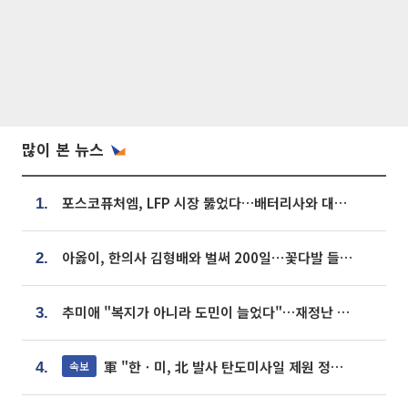
많이 본 뉴스
포스코퓨처엠, LFP 시장 뚫었다…배터리사와 대규모 장기 공급 합의
1.
아옳이, 한의사 김형배와 벌써 200일⋯꽃다발 들고 "프러포즈 아냐"
2.
추미애 "복지가 아니라 도민이 늘었다"…재정난 책임론 정면돌파
3.
軍 "한ㆍ미, 北 발사 탄도미사일 제원 정밀분석 중"
속보
4.