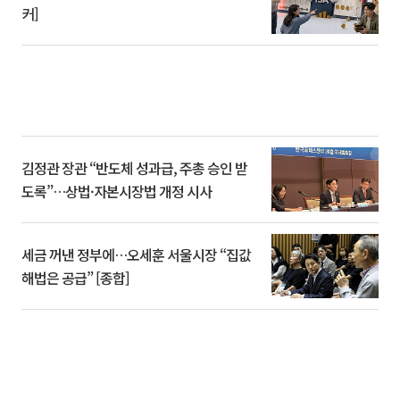
커]
김정관 장관 “반도체 성과급, 주총 승인 받
도록”…상법·자본시장법 개정 시사
세금 꺼낸 정부에…오세훈 서울시장 “집값
해법은 공급” [종합]