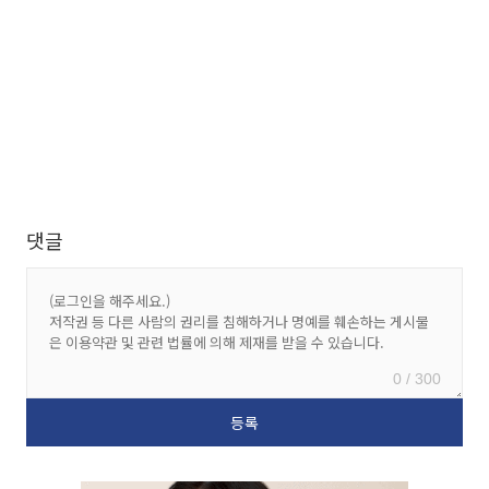
댓글
0 / 300