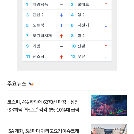
주요뉴스
코스피, 4% 하락에 6270선 마감…삼전
·SK하닉 '와르르' 각각 6%·10%대 급락
ISA 계좌, 5년마다 깨라고요? [이슈크래