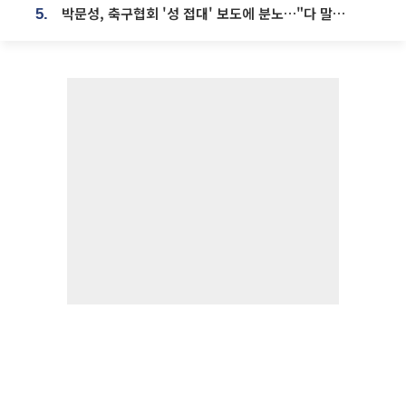
박문성, 축구협회 '성 접대' 보도에 분노…"다 말아먹으려고 작정했나"
5.