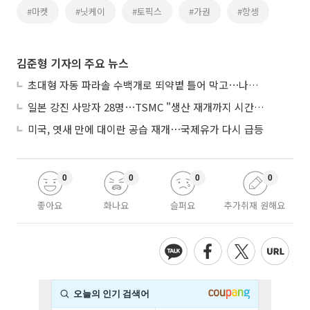
#마켓
#닛케이
#토픽스
#가권
#항셍
김준형 기자의 주요 뉴스
초대형 자동 파라솔 수백개로 뙤약볕 틀어 막고⋯나라별 폭염 생존법
일본 강진 사망자 28명⋯TSMC "생산 재개까지 시간 필요해"
미국, 엿새 만에 대이란 공습 재개⋯국제유가 다시 급등
0
0
0
0
좋아요
화나요
슬퍼요
추가취재 원해요