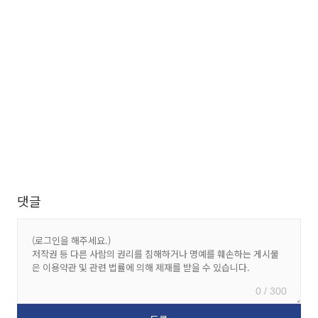
댓글
0 / 300