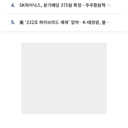
SK하이닉스, 분기배당 375원 확정…주주환원책 9월로 앞당겨 발표
4.
美 ‘232조 하이브리드 제재’ 임박…K-태양광, 불확실성 털고 날개 다나
5.