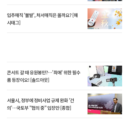
입추매직 '불발', 처서매직은 올까요? [해
시태그]
콘서트 갈 때 응원봉만?⋯'최애' 위한 필수
품 등장이오! [솔드아웃]
서울시, 정부에 정비사업 규제 완화 '건
의'⋯국토부 "협의 중" 입장만 [종합]