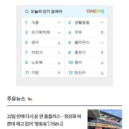
주요뉴스
22일 만에 다시 문 연 홈플러스…정상화 바
쁜데 재고 없어 ‘발동동’[가보니]