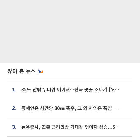
많이 본 뉴스
35도 안팎 무더위 이어져…전국 곳곳 소나기 [오늘 날씨]
1.
동해안은 시간당 80㎜ 폭우, 그 외 지역은 폭염…‘극과 극 날씨’
2.
뉴욕증시, 연준 금리인상 기대감 꺾이자 상승...S&P500 사상 최고치 [종합]
3.