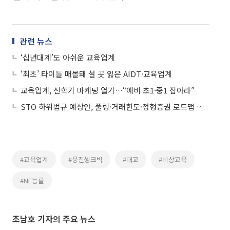
관련 뉴스
‘십년대계’도 아쉬운 교육업계
‘최초’ 타이틀 매몰돼 설 곳 잃은 AIDT·교육업계
교육업계, 신학기 마케팅 열기…“예비 초1·중1 잡아라”
STO 하위법규 예상안, 풀링·거래한도·정형증권 로드맵 제시
#교육업계
#웅진씽크빅
#대교
#비상교육
#NE능률
조남호 기자의 주요 뉴스