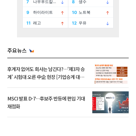
주요뉴스
후계자 없어도 회사는 남긴다?…‘제3자 승
계’ 시험대 오른 中企 현장 [기업승계 대전
환]
MSCI 발표 D-7…후보주 반등에 편입 기대
재점화