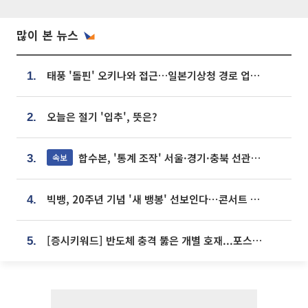
많이 본 뉴스
태풍 '돌핀' 오키나와 접근…일본기상청 경로 업데이트
1.
오늘은 절기 '입추', 뜻은?
2.
합수본, '통계 조작' 서울·경기·충북 선관위 등 추가 압수수색
속보
3.
빅뱅, 20주년 기념 '새 뱅봉' 선보인다⋯콘서트 앞두고 팝업 개최
4.
[증시키워드] 반도체 충격 뚫은 개별 호재...포스코퓨처엠·에코프로·한화솔루션 '눈길'
5.