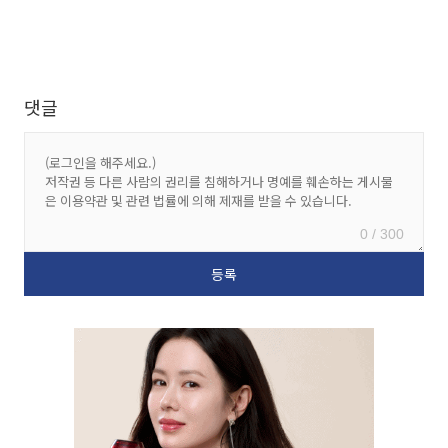
댓글
0 / 300