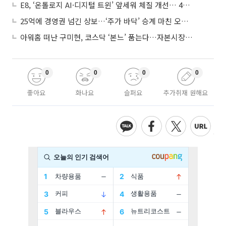
E8, ‘온톨로지 AI·디지털 트윈’ 앞세워 체질 개선… 4분기 흑자전환 총력
25억에 경영권 넘긴 상보…‘주가 바닥’ 승계 마친 오너 2세, 주가 부양 나설까
아워홈 떠난 구미현, 코스닥 ‘본느’ 품는다…자본시장 전면 등판
0
0
0
0
좋아요
화나요
슬퍼요
추가취재 원해요