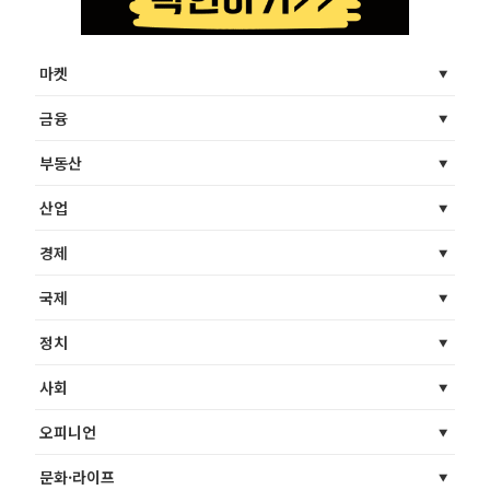
마켓
금융
부동산
산업
경제
국제
정치
사회
오피니언
문화·라이프