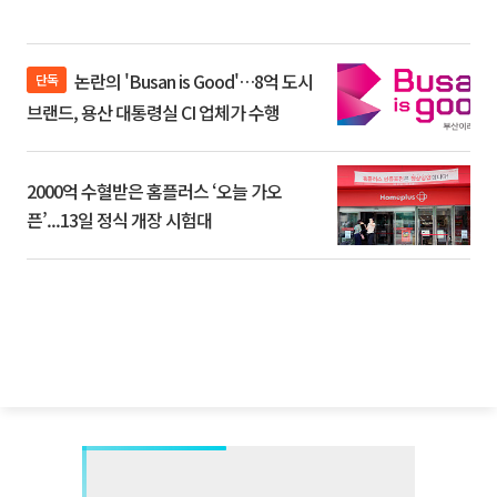
논란의 'Busan is Good'…8억 도시
단독
브랜드, 용산 대통령실 CI 업체가 수행
2000억 수혈받은 홈플러스 ‘오늘 가오
픈’...13일 정식 개장 시험대