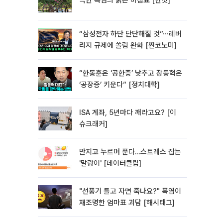
극한 폭염의 붉은 마침표 [한컷]
“삼성전자 하단 단단해질 것”⋯레버
리지 규제에 쏠림 완화 [찐코노미]
“한동훈은 ‘공한증’ 낮추고 장동혁은
‘공장증’ 키운다” [정치대학]
ISA 계좌, 5년마다 깨라고요? [이
슈크래커]
만지고 누르며 푼다…스트레스 잡는
'말랑이' [데이터클립]
"선풍기 틀고 자면 죽나요?" 폭염이
재조명한 엄마표 괴담 [해시태그]