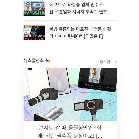
에코프로, 화장품 업체 인수 추
진⋯“본업과 시너지 부족” [찐코노
미]
불법 유통되는 미프진⋯“전문가 관
리 체계 마련해야” [T 같은 F]
뉴스발전소
콘서트 갈 때 응원봉만?⋯'최
애' 위한 필수품 등장이오! [솔