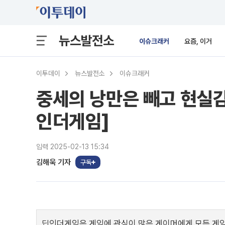
뉴스발전소
이슈크래커
요즘, 이거
이투데이
뉴스발전소
이슈크래커
중세의 낭만은 빼고 현실감
인더게임]
입력 2025-02-13 15:34
김해욱 기자
구독
딥인더게임은 게임에 관심이 많은 게이머에게 모든 게임