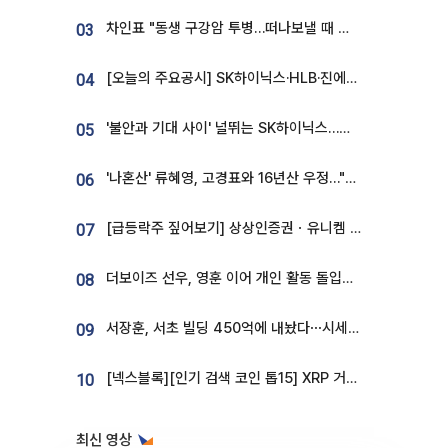
차인표 "동생 구강암 투병…떠나보낼 때 가장 힘들었다”
03
[오늘의 주요공시] SK하이닉스·HLB·진에어·포스코홀딩스·네이버·대우건설 등
04
'불안과 기대 사이' 널뛰는 SK하이닉스…증권가 "HBM4·LTA 기반 펀터멘털 견고"
05
'나혼산' 류혜영, 고경표와 16년산 우정…"자취방서 부모님과 마주쳐"
06
[급등락주 짚어보기] 상상인증권ㆍ유니켐 2연속, 본느 6연속 ‘상한가’⋯M&A 훈풍 분 증시
07
더보이즈 선우, 영훈 이어 개인 활동 돌입⋯앳에어리어와 전속계약
08
서장훈, 서초 빌딩 450억에 내놨다⋯시세차익은
09
[넥스블록][인기 검색 코인 톱15] XRP 거래량 14억달러…ETHGas 급등·Bless 급락…고변동 알트 부각
10
최신 영상