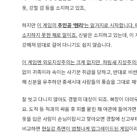
옷, 강철 검 등을 소지하고 있죠,
하지만
이 게임의
주인공 ‘헨리’
는 알거지로 시작합니다. 
소지하지 못한 채로 말이죠.
신발은 소지하고 있는데, 이
강해져 맘대로 걸어 다니기도 쉽지 않습니다.
이 게임엔 외모지상주의는 크게 없지만, 차림새 지상주의
없이 귀족이라 속이는 사기꾼 취급을 당하고, 반대로 비싼
해 신분을 유추하던 중세시대 사람들의 풍습을 그대로 재
잘 씻고 다니지 않아도 경멸의 대상이 되죠. 복장이 더러
요. 도적 등 적과의 싸움 후 피를 묻힌 채 여관에 들어가
옷을 입은 사람이 손님이랍시고 찾아오면 경찰에 신고부터
비교하면
현실감 측면이 엄청나게 업그레이드된 게임
이라