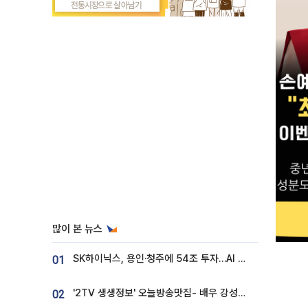
많이 본 뉴스
SK하이닉스, 용인·청주에 54조 투자…AI 메모리 생산기지 키운다
01
'2TV 생생정보' 오늘방송맛집- 배우 강성진 단골! 쌀국수ㆍ푸팟퐁 커리 맛집 '블○○○'
02