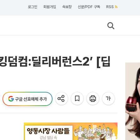
로그인
회원가입
속보창
신문/PDF 구독
RSS
‘킹덤컴:딜리버런스2’ [딥
구글 선호매체 추가