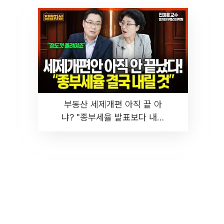
부동산 세제개편 아직 끝 아
냐? "종부세율 발표보다 내릴
것" 장기거주·양도세 전망 I 집
땅지성 I 김인만, 진미윤