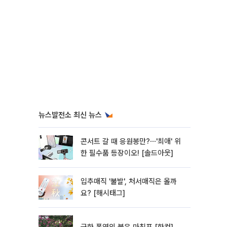
뉴스발전소 최신 뉴스
콘서트 갈 때 응원봉만?⋯'최애' 위
한 필수품 등장이오! [솔드아웃]
입추매직 '불발', 처서매직은 올까
요? [해시태그]