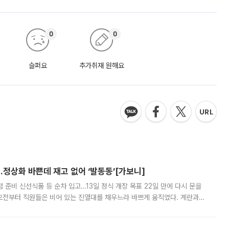
0
0
슬퍼요
추가취재 원해요
…정상화 바쁜데 재고 없어 ‘발동동’[가보니]
준비 신선식품 등 순차 입고…13일 정식 개장 목표 22일 만에 다시 문을
오전부터 직원들은 비어 있는 진열대를 채우느라 바쁘게 움직였다. 계란과
리를 잡기 시작했지만, 매장 곳곳엔 여전히 텅 빈 매대가 먼저 눈에 들어왔