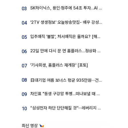
SK하이닉스, 용인·청주에 54조 투자…AI 메모리 생산기지 키운다
03
'2TV 생생정보' 오늘방송맛집- 배우 강성진 단골! 쌀국수ㆍ푸팟퐁 커리 맛집 '블○○○'
04
입추매직 '불발', 처서매직은 올까요? [해시태그]
05
22일 만에 다시 문 연 홈플러스…정상화 바쁜데 재고 없어 ‘발동동’[가보니]
06
'기사회생, 홈플러스 재개장' [포토]
07
08
日대기업 여름 보너스 평균 935만원⋯건설회사 1800만 넘어
차인표 "동생 구강암 투병…떠나보낼 때 가장 힘들었다”
09
“삼성전자 하단 단단해질 것”⋯레버리지 규제에 쏠림 완화 [찐코노미]
10
최신 영상