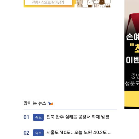
많이 본 뉴스
전북 완주 삼례읍 공장서 화재 발생
01
속보
서울도 '40도'…오늘 노원 40.2도 기록
02
속보