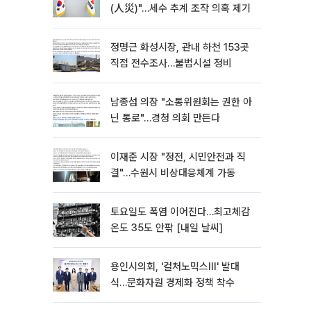
(人災)"…세수 추계 조작 의혹 제기
정명근 화성시장, 관내 하천 153곳
직접 전수조사…불법시설 정비
남종섭 의장 "소통위원회는 권한 아
닌 통로"…경청 의회 만든다
이재준 시장 "정전, 시민안전과 직
결"…수원시 비상대응체계 가동
토요일도 폭염 이어진다…최고체감
온도 35도 안팎 [내일 날씨]
용인시의회, '컬처노믹스Ⅲ' 발대
식…문화자원 경제화 정책 착수