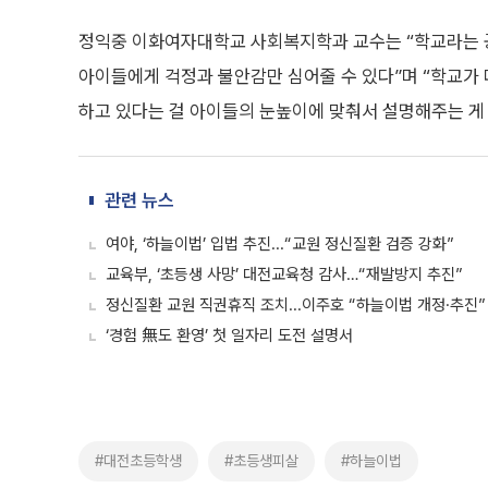
정익중 이화여자대학교 사회복지학과 교수는 “학교라는 공
아이들에게 걱정과 불안감만 심어줄 수 있다”며 “학교가 
하고 있다는 걸 아이들의 눈높이에 맞춰서 설명해주는 게 
관련 뉴스
여야, ‘하늘이법’ 입법 추진...“교원 정신질환 검증 강화”
교육부, ‘초등생 사망’ 대전교육청 감사…“재발방지 추진”
정신질환 교원 직권휴직 조치...이주호 “하늘이법 개정·추진”
‘경험 無도 환영’ 첫 일자리 도전 설명서
#대전초등학생
#초등생피살
#하늘이법