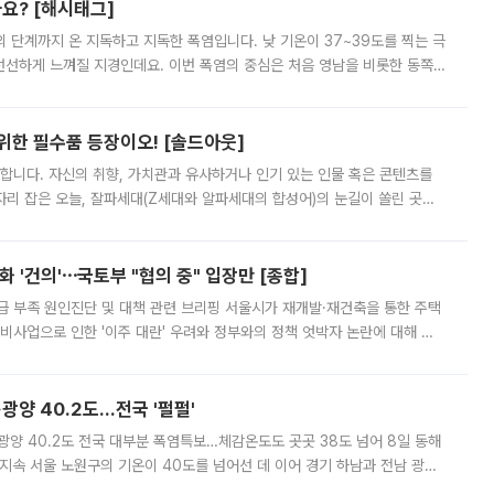
까요? [해시태그]
’의 단계까지 온 지독하고 지독한 폭염입니다. 낮 기온이 37~39도를 찍는 극
 선선하게 느껴질 지경인데요. 이번 폭염의 중심은 처음 영남을 비롯한 동쪽
 북서풍이 산맥을 넘어 영남 쪽으로 내려오면서 뜨겁고 건조해졌는데요.
 위한 필수품 등장이오! [솔드아웃]
합니다. 자신의 취향, 가치관과 유사하거나 인기 있는 인물 혹은 콘텐츠를
'가 자리 잡은 오늘, 잘파세대(Z세대와 알파세대의 합성어)의 눈길이 쏠린 곳은
리는 공연장. 응원봉만큼이나 눈에 띄는 게 있습니다. 공연이 시작되기
 '건의'⋯국토부 "협의 중" 입장만 [종합]
급 부족 원인진단 및 대책 관련 브리핑 서울시가 재개발·재건축을 통한 주택
비사업으로 인한 '이주 대란' 우려와 정부와의 정책 엇박자 논란에 대해 정
실장은 2031년까지 31만 가구 착공 목표에 차질이 없다는 입장이나,
·광양 40.2도…전국 '펄펄'
·광양 40.2도 전국 대부분 폭염특보…체감온도도 곳곳 38도 넘어 8일 동해
지속 서울 노원구의 기온이 40도를 넘어선 데 이어 경기 하남과 전남 광양
. 전국 대부분 지역에 폭염특보가 내려진 가운데 곳곳에서 39~40도 안팎