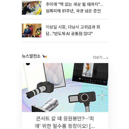
추미애 "핵 없는 세상 될 때까지"…
원폭피해 81주년, 국경 넘은 증언
이상일 시장, 다낭시 고위급과 회
담…"반도체·AI 공통점 많다"
뉴스발전소
콘서트 갈 때 응원봉만?⋯'최
애' 위한 필수품 등장이오! [솔