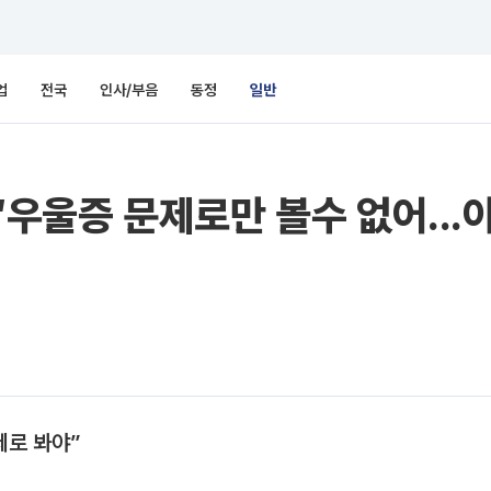
업
전국
인사/부음
동정
일반
..“우울증 문제로만 볼수 없어..
제로 봐야”