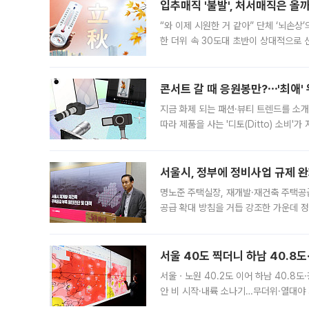
입추매직 '불발', 처서매직은 올
“와 이제 시원한 거 같아” 단체 ‘뇌손상
한 더위 속 30도대 초반이 상대적으로
지역에 있었습니다. 7월 말에는 서풍과
콘서트 갈 때 응원봉만?⋯'최애'
지금 화제 되는 패션·뷰티 트렌드를 소개
따라 제품을 사는 '디토(Ditto) 소비
어디일까요? 아이돌 콘서트 시작을 기다
서울시, 정부에 정비사업 규제 완화
명노준 주택실장, 재개발·재건축 주택공
공급 확대 방침을 거듭 강조한 가운데 정
면 반박하고 나섰다. 명노준 서울시 주택
서울 40도 찍더니 하남 40.8도
서울ㆍ노원 40.2도 이어 하남 40.8도
안 비 시작·내륙 소나기…무더위·열대야 
에서도 40도를 웃도는 기온이 관측됐다