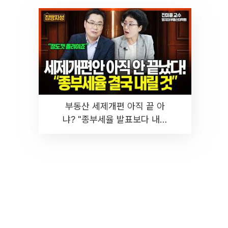
부동산 세제개편 아직 끝 아
냐? "종부세율 발표보다 내릴
것" 장기거주·양도세 전망 I 집
땅지성 I 김인만, 진미윤