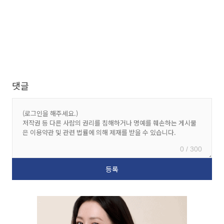
댓글
0 / 300