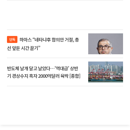
하마스 “네타냐후 합의안 거절, 총
단독
선 앞둔 시간 끌기”
반도체 날개 달고 날았다⋯'역대급' 상반
기 경상수지 흑자 2000억달러 육박 [종합]