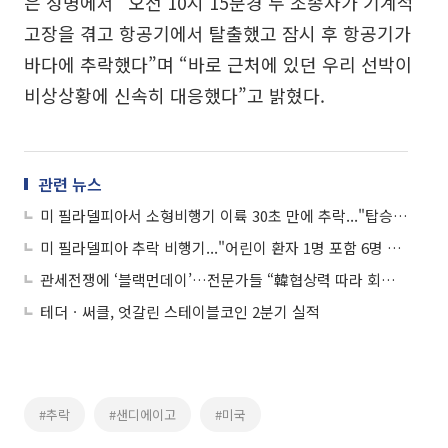
은 성명에서 “오전 10시 15분경 두 조종사가 기계적
고장을 겪고 항공기에서 탈출했고 잠시 후 항공기가
바다에 추락했다”며 “바로 근처에 있던 우리 선박이
비상상황에 신속히 대응했다”고 밝혔다.
관련 뉴스
미 필라델피아서 소형비행기 이륙 30초 만에 추락..."탑승객 2명"
미 필라델피아 추락 비행기..."어린이 환자 1명 포함 6명 탑승"
관세전쟁에 ‘블랙먼데이’…전문가들 “韓협상력 따라 회복 판가름”
테더ㆍ써클, 엇갈린 스테이블코인 2분기 실적
#추락
#샌디에이고
#미국