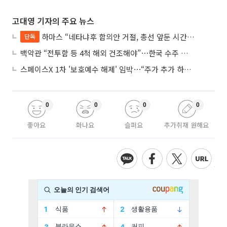
고대영 기자의 주요 뉴스
하마스 “네타냐후 합의안 거절, 총선 앞둔 시간 끌기”
단독
백악관 “전투함 등 4척 해외 건조해야”⋯한국 수주 기대
스페이스X 1차 '보호예수 해제' 임박⋯“주가 추가 하락 가능성”
0
0
0
0
좋아요
화나요
슬퍼요
추가취재 원해요