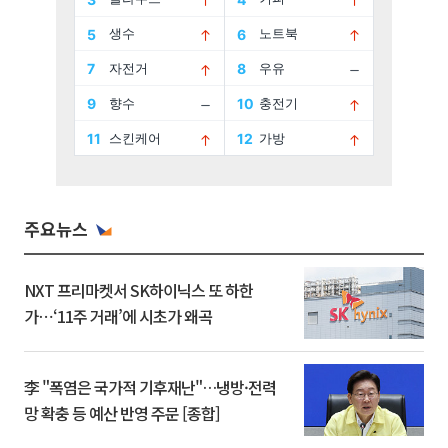
주요뉴스
NXT 프리마켓서 SK하이닉스 또 하한
가⋯‘11주 거래’에 시초가 왜곡
李 "폭염은 국가적 기후재난"…냉방·전력
망 확충 등 예산 반영 주문 [종합]