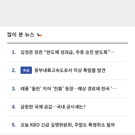
많이 본 뉴스
김정관 장관 “반도체 성과급, 주총 승인 받도록”…상법·자본시장법 개정 시사
1.
중부내륙고속도로서 미상 폭발물 발견
속보
2.
태풍 '돌핀' 이어 '찬홈' 등장…예상 경로에 한국 '한숨'
3.
급등한 국제 금값…국내 금시세는?
4.
오늘 KBO 긴급 실행위원회, 주말도 폭염취소 될까
5.