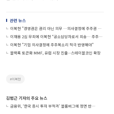
관련 뉴스
이복현 "경영권은 권리 아닌 의무 …의사결정에 주주권 반영해야”
이재용 2심 무죄에 이복현 “공소담당자로서 죄송… 주주가치 보호 다양한 법률 개정 불가피”
이복현 "기업 의사결정에 주주목소리 적극 반영해야"
블랙록 토큰화 MMF, 유럽 시장 진출∙∙∙스테이블코인 확장
#이복현
김범근 기자의 주요 뉴스
금융위, ‘한국 증시 투자 부적격’ 블룸버그에 정면 반박…“근거 불분명”