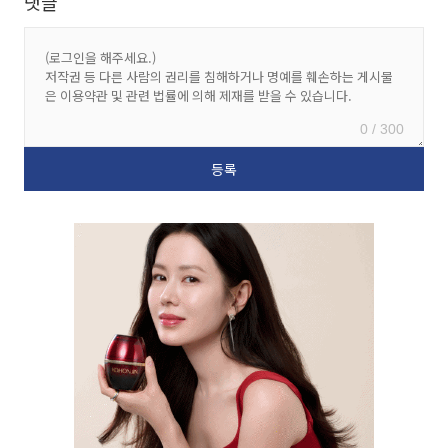
댓글
0 / 300