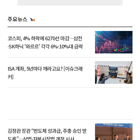
주요뉴스
코스피, 4% 하락에 6270선 마감…삼전
·SK하닉 '와르르' 각각 6%·10%대 급락
ISA 계좌, 5년마다 깨라고요? [이슈크래
커]
김정관 장관 “반도체 성과급, 주총 승인 받
도록”…상법·자본시장법 개정 시사