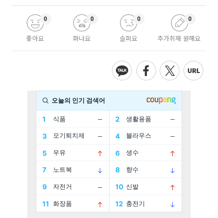
0
0
0
0
좋아요
화나요
슬퍼요
추가취재 원해요