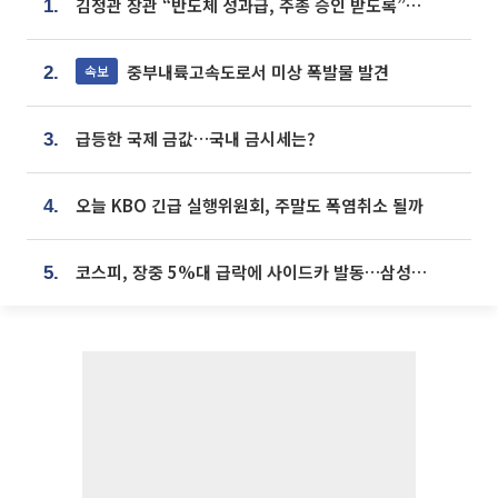
김정관 장관 “반도체 성과급, 주총 승인 받도록”…상법·자본시장법 개정 시사
1.
중부내륙고속도로서 미상 폭발물 발견
속보
2.
급등한 국제 금값…국내 금시세는?
3.
오늘 KBO 긴급 실행위원회, 주말도 폭염취소 될까
4.
코스피, 장중 5%대 급락에 사이드카 발동…삼성·SK 동반 폭락
5.