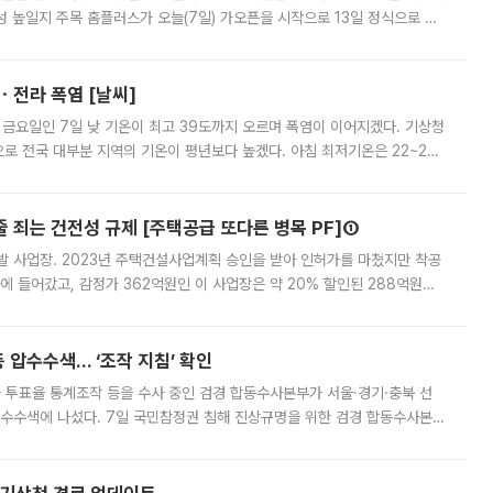
 높일지 주목 홈플러스가 오늘(7일) 가오픈을 시작으로 13일 정식으로 재
직원들이 현장 배치되고, PB 상품과 함께 일반 상품 납품도 순차적으로 진행
ㆍ전라 폭염 [날씨]
 금요일인 7일 낮 기온이 최고 39도까지 오르며 폭염이 이어지겠다. 기상청
로 전국 대부분 지역의 기온이 평년보다 높겠다. 아침 최저기온은 22~27
 대부분 지역에 폭염특보가 발효된 가운데 최고체감온도는 35도 안팎까지 올라
줄 죄는 건전성 규제 [주택공급 또다른 병목 PF]①
발 사업장. 2023년 주택건설사업계획 승인을 받아 인허가를 마쳤지만 착공
에 들어갔고, 감정가 362억원인 이 사업장은 약 20% 할인된 288억원에
 현재는 4차 공매를 위한 조건 협의가 진행 중이다. 수도권의 주요 주거 배
 압수수색… ‘조작 지침’ 확인
와 투표율 통계조작 등을 수사 중인 검경 합동수사본부가 서울·경기·충북 선
 압수수색에 나섰다. 7일 국민참정권 침해 진상규명을 위한 검경 합동수사본
추가 증거 확보를 위해 중앙선관위, 서울시·경기도·충청북도 선관위, 김포시