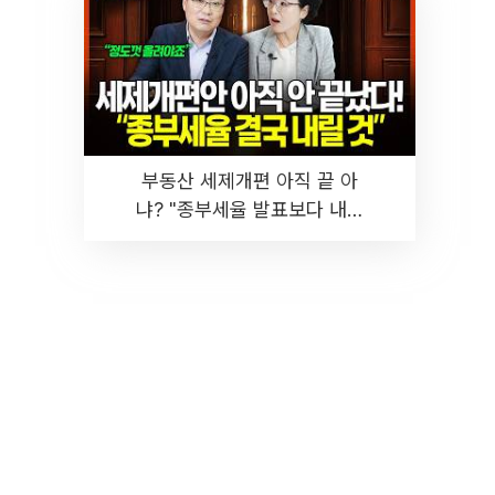
부동산 세제개편 아직 끝 아
냐? "종부세율 발표보다 내릴
것" 장기거주·양도세 전망 I 집
땅지성 I 김인만, 진미윤