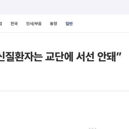
업
전국
인사/부음
동정
일반
신질환자는 교단에 서선 안돼”