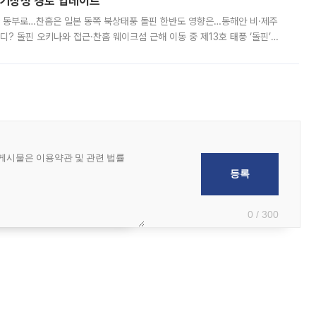
본기상청 경로 업데이트
국 동부로…찬홈은 일본 동쪽 북상태풍 돌핀 한반도 영향은…동해안 비·제주
디? 돌핀 오키나와 접근·찬홈 웨이크섬 근해 이동 중 제13호 태풍 ‘돌핀’이
 아마미 지방에 접근하고 있다. 돌핀은 오키나와 부근을 지난 뒤 동중국해
0 / 300