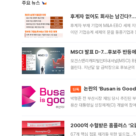
주요 뉴스
후계자 없어도 회사는 남긴다?…‘
후계자 부재 기업에 M&A·EBO 세제 
이던 기업승계 세제의 문을 동종기업과 
대신 M&A나 임직원 인수(EBO)를 통
늘
MSCI 발표 D-7…후보주 반등
모건스탠리캐피털인터내셔널(MSCI) 8
쏠린다. 지난달 말 급락장으로 후보군의
가능성과 지수 추종 자금 유입 기대가 
논란의 'Busan is Go
단독
박형준 전 부산시장 재임 당시 추진된 부산
용산 대통령실 상징체계(CI) 개발에 참
도시브랜드 사업이 공개 이후 시민 공감
2000억 수혈받은 홈플러스 ‘오늘
67개 핵심 점포 재가동 위한 빌드업..