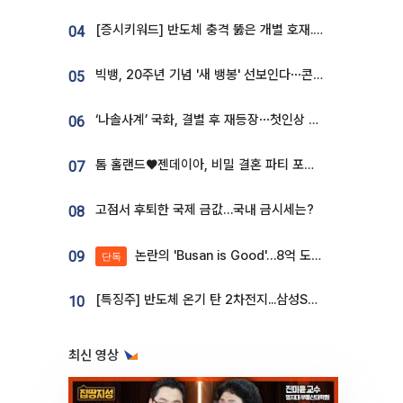
[증시키워드] 반도체 충격 뚫은 개별 호재...포스코퓨처엠·에코프로·한화솔루션 '눈길'
04
빅뱅, 20주년 기념 '새 뱅봉' 선보인다⋯콘서트 앞두고 팝업 개최
05
‘나솔사계’ 국화, 결별 후 재등장⋯첫인상 투표 휩쓸고 ‘인기녀’ 등극
06
톰 홀랜드♥젠데이아, 비밀 결혼 파티 포착⋯호텔 대관비만 9억
07
고점서 후퇴한 국제 금값…국내 금시세는?
08
논란의 'Busan is Good'…8억 도시브랜드, 용산 대통령실 CI 업체가 수행
09
단독
[특징주] 반도체 온기 탄 2차전지...삼성SDI, 장 초반 7% 넘게 껑충
10
최신 영상