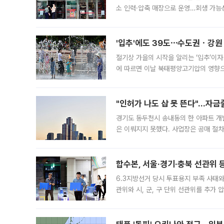
소 인력·압축 매장으로 운영…회생 가능성
영업을 시작한다. 핵심 점포 67개에는 
'입추'에도 39도⋯수도권ㆍ강원
절기상 가을의 시작을 알리는 ‘입추’이자
에 따르면 이날 북태평양고기압의 영향으
도, 낮 최고기온은 31~39도로, 전국
"인허가 나도 삽 못 뜬다"…자금
경기도 동두천시 송내동의 한 아파트 개
은 이뤄지지 못했다. 사업장은 공매 절차
3차 공매까지 진행됐으나 모두 유찰됐다.
후
합수본, 서울·경기·충북 선관위 등
6.3지방선거 당시 투표용지 부족 사태
관위와 시, 군, 구 단위 선관위를 추가
부(김태훈 서울중앙지검 3차장검사)는 