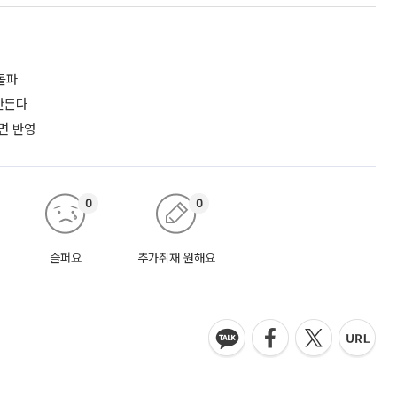
돌파
만든다
면 반영
0
0
슬퍼요
추가취재 원해요