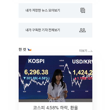
내가 저장한 뉴스 모아보기
내가 구독한 기자 전체보기
한 컷
코스피 4.58% 하락, 환율