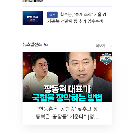
합수본, '통계 조작' 서울·경
속보
기·충북 선관위 등 추가 압수수색
뉴스발전소
“한동훈은 ‘공한증’ 낮추고 장
동혁은 ‘공장증’ 키운다” [정치
대학]