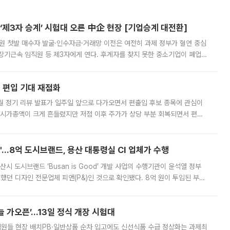
제3자 승계’ 시험대 오른 中企 현장 [기업승계 대전환]
지원 첫발 매수자 발굴·인수자금·거래망 이전은 여전히 과제 정부가 혈연 중심
장기근속 임직원 등 제3자에게 연다. 후계자를 찾지 못한 중소기업이 폐업
해 기술과 일자리를 남기도록 하겠다는 취지다. 다만 세금 감면만으로 거래를
에 편입 기대 재점화
월 정기 리뷰 발표가 일주일 앞으로 다가오면서 편출입 후보 종목에 관심이
 시가총액이 크게 흔들렸지만 저점 이후 주가가 상당 부분 회복되면서 편입
다시 부각되고 있다. 7일 금융투자업계에 따르면 MSCI는 한국시간으로 오는
od'…8억 도시브랜드, 용산 대통령실 CI 업체가 수행
시 도시브랜드 ‘Busan is Good’ 개발 사업의 수행기관이 윤석열 정부
여했던 디자인 전문업체 피앤(P&)인 것으로 확인됐다. 8억 원이 투입된 부산
 부족과 디자인 정체성 논란에 휩싸였던 만큼, 사업 선정 과정과 결과물에
 가오픈’...13일 정식 개장 시험대
.직원들 현장 배치PB·일반상품 순차 입고에도 신선식품 수급 정상화는 과제최