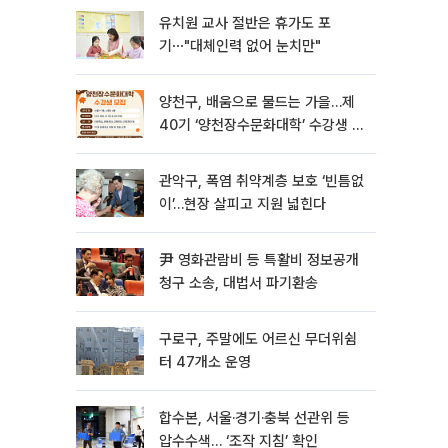
유치원 교사 절반은 휴가도 포
기⋯"대체인력 없어 눈치만"
양천구, 배움으로 물드는 가을…제
40기 ‘양천장수문화대학’ 수강생 모
집
관악구, 폭염 취약계층 보호 ‘빈틈없
이’…현장 살피고 지원 넓힌다
尹 영화관람비 등 특활비 정보공개
청구 소송, 대법서 파기환송
구로구, 주말에도 어르신 무더위쉼
터 47개소 운영
합수본, 서울·경기·충북 선관위 등
압수수색… ‘조작 지침’ 확인