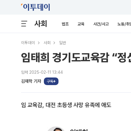
사회
법조
교육
사건/사고
노동/취
이투데이
사회
일반
임태희 경기도교육감 “정
입력 2025-02-11 13:44
김재학 기자
구독
임 교육감, 대전 초등생 사망 유족에 애도