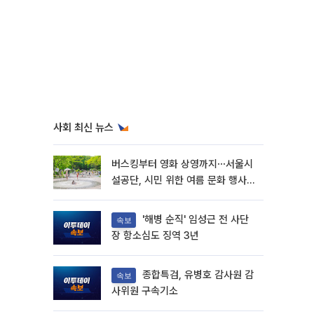
사회 최신 뉴스
버스킹부터 영화 상영까지⋯서울시
설공단, 시민 위한 여름 문화 행사
마련
'해병 순직' 임성근 전 사단
속보
장 항소심도 징역 3년
종합특검, 유병호 감사원 감
속보
사위원 구속기소