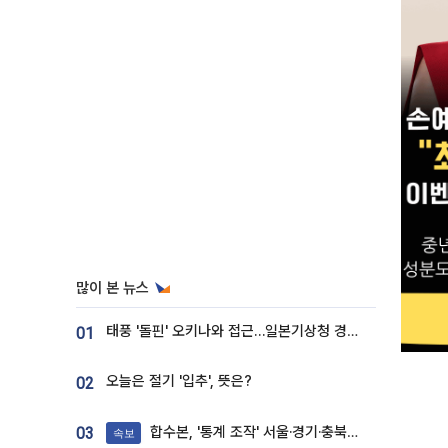
많이 본 뉴스
태풍 '돌핀' 오키나와 접근…일본기상청 경로 업데이트
01
오늘은 절기 '입추', 뜻은?
02
합수본, '통계 조작' 서울·경기·충북 선관위 등 추가 압수수색
03
속보