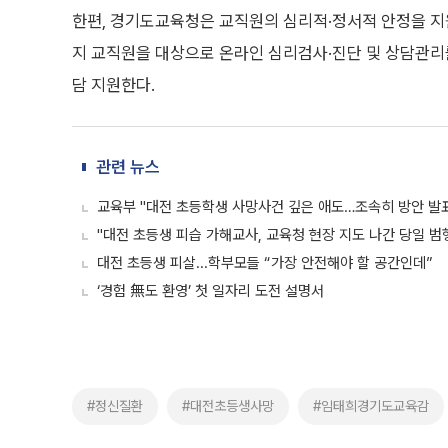
한편, 경기도교육청은 교직원의 심리적·정서적 안정을 지원
지 교직원을 대상으로 온라인 심리검사·진단 및 상담관리를
담 지원한다.
관련 뉴스
교육부 "대전 초등학생 사망사건 깊은 애도…조속히 방안 발표
"대전 초등생 피습 가해교사, 교육청 현장 지도 나간 당일 범
대전 초등생 피살...학부모들 “가장 안전해야 할 공간인데”
‘경험 無도 환영’ 첫 일자리 도전 설명서
#정신질환
#대전초등생사망
#임태희경기도교육감