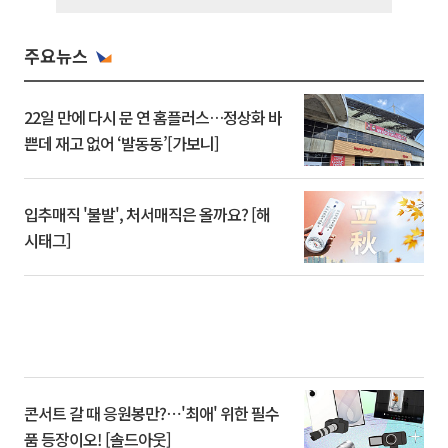
주요뉴스
22일 만에 다시 문 연 홈플러스…정상화 바
쁜데 재고 없어 ‘발동동’[가보니]
입추매직 '불발', 처서매직은 올까요? [해
시태그]
콘서트 갈 때 응원봉만?⋯'최애' 위한 필수
품 등장이오! [솔드아웃]