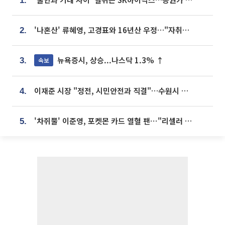
1.
'나혼산' 류혜영, 고경표와 16년산 우정…"자취방서 부모님과 마주쳐"
2.
뉴욕증시, 상승...나스닥 1.3% ↑
속보
3.
이재준 시장 "정전, 시민안전과 직결"…수원시 비상대응체계 가동
4.
'차쥐뿔' 이준영, 포켓몬 카드 열혈 팬⋯"리셀러 처단할 것"
5.