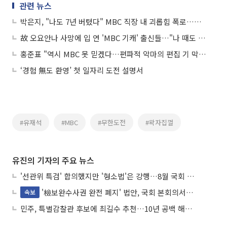
관련 뉴스
박은지, "나도 7년 버텼다" MBC 직장 내 괴롭힘 폭로…故 오요안나 사망 애도
故 오요안나 사망에 입 연 'MBC 기캐' 출신들…"나 때도 그랬다"
홍준표 "역시 MBC 못 믿겠다…편파적 악마의 편집 기 막혀"
‘경험 無도 환영’ 첫 일자리 도전 설명서
#유재석
#MBC
#무한도전
#왁자집껄
유진의 기자의 주요 뉴스
'선관위 특검' 합의했지만 '형소법'은 강행…8월 국회 '입법 2차전' 예고
'檢보완수사권 완전 폐지' 법안, 국회 본회의서 민주당 주도 통과
속보
민주, 특별감찰관 후보에 최길수 추천…10년 공백 해소 속도