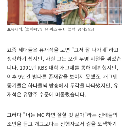
▲유재석. (출처=tvN '유 퀴즈 온 더 블럭' 공식SNS)
요즘 세대들은 유재석을 보면 "그저 잘 나가네"라고
생각하기 쉽지만, 사실 그는 오랜 무명 시절을 겪었습
니다. 1991년 KBS 대학 개그제를 통해 데뷔했지만,
이후
9년간 별다른 존재감을 보이지 못했죠.
개그맨
동기들은 하나둘씩 방송에서 두각을 나타냈지만, 유
재석은 유망주 수준에 머물렀습니다.
그러다 "너는 MC 하면 잘할 것 같아"라는 선배들의
조언을 듣고 개그보다는 진행자로서 길을 모색하기