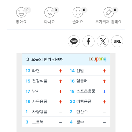
0
0
0
0
좋아요
화나요
슬퍼요
추가취재 원해요