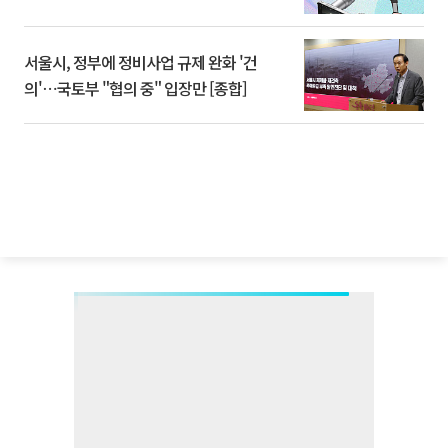
서울시, 정부에 정비사업 규제 완화 '건
의'⋯국토부 "협의 중" 입장만 [종합]