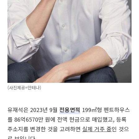
(사진제공=안테나)
유재석은 2023년 9월
전용면적
199㎡형 펜트하우스
를 86억6570만 원에 전액 현금으로 매입했고, 등록
주소지를 변경한 것을 고려하면
실제 거주 중
인 것으
로 보입니다.