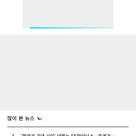
많이 본 뉴스
'불안과 기대 사이' 널뛰는 SK하이닉스…증권가 "HBM4·LTA 기반 펀터멘털 견고"