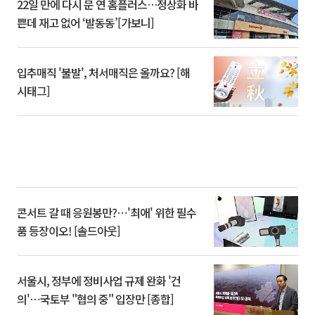
22일 만에 다시 문 연 홈플러스…정상화 바
쁜데 재고 없어 ‘발동동’[가보니]
입추매직 '불발', 처서매직은 올까요? [해
시태그]
콘서트 갈 때 응원봉만?⋯'최애' 위한 필수
품 등장이오! [솔드아웃]
서울시, 정부에 정비사업 규제 완화 '건
의'⋯국토부 "협의 중" 입장만 [종합]