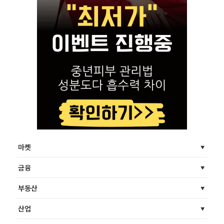
마켓
금융
부동산
산업