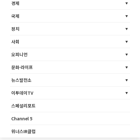
경제
국제
정치
사회
오피니언
문화·라이프
뉴스발전소
이투데이TV
스페셜리포트
Channel 5
위너스IR클럽