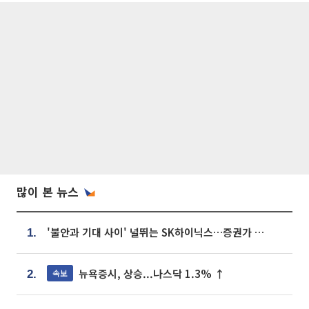
많이 본 뉴스
'불안과 기대 사이' 널뛰는 SK하이닉스…증권가 "HBM4·LTA 기반 펀터멘털 견고"
1.
뉴욕증시, 상승...나스닥 1.3% ↑
속보
2.