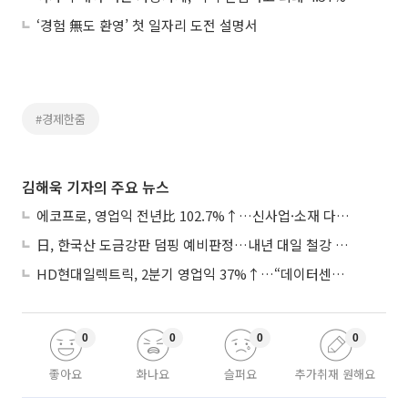
‘경험 無도 환영’ 첫 일자리 도전 설명서
#경제한줌
김해욱 기자의 주요 뉴스
에코프로, 영업익 전년比 102.7%↑…신사업·소재 다각화 박차
日, 한국산 도금강판 덤핑 예비판정…내년 대일 철강 수출 ‘빨간불’
HD현대일렉트릭, 2분기 영업익 37%↑…“데이터센터 사업, 새로운 성장 축”
0
0
0
0
좋아요
화나요
슬퍼요
추가취재 원해요