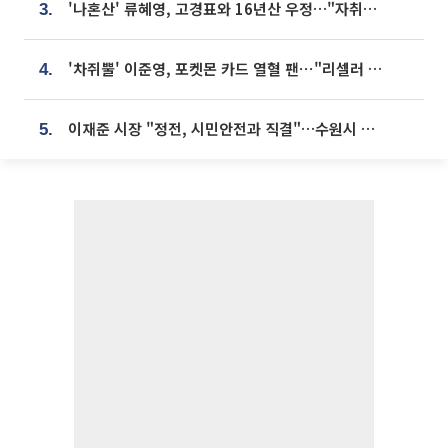
'나혼산' 류혜영, 고경표와 16년산 우정…"자취방서 부모님과 마주쳐"
3.
'차쥐뿔' 이준영, 포켓몬 카드 열혈 팬⋯"리셀러 처단할 것"
4.
이재준 시장 "정전, 시민안전과 직결"…수원시 비상대응체계 가동
5.