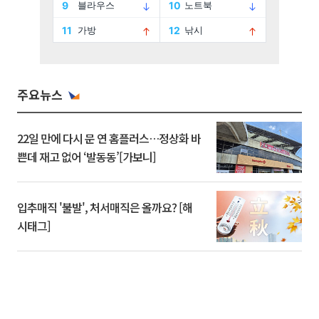
주요뉴스
22일 만에 다시 문 연 홈플러스…정상화 바
쁜데 재고 없어 ‘발동동’[가보니]
입추매직 '불발', 처서매직은 올까요? [해
시태그]