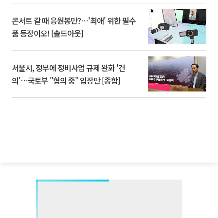
콘서트 갈 때 응원봉만?⋯'최애' 위한 필수
품 등장이오! [솔드아웃]
서울시, 정부에 정비사업 규제 완화 '건
의'⋯국토부 "협의 중" 입장만 [종합]