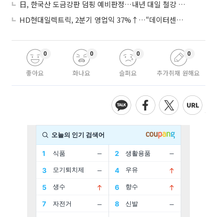
日, 한국산 도금강판 덤핑 예비판정…내년 대일 철강 수출 ‘빨간불’
HD현대일렉트릭, 2분기 영업익 37%↑…“데이터센터 사업, 새로운 성장 축”
0
0
0
0
좋아요
화나요
슬퍼요
추가취재 원해요