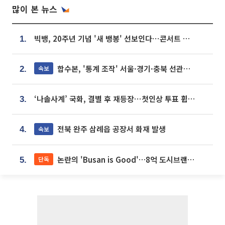
많이 본 뉴스
빅뱅, 20주년 기념 '새 뱅봉' 선보인다⋯콘서트 앞두고 팝업 개최
1.
합수본, '통계 조작' 서울·경기·충북 선관위 등 추가 압수수색
속보
2.
‘나솔사계’ 국화, 결별 후 재등장⋯첫인상 투표 휩쓸고 ‘인기녀’ 등극
3.
전북 완주 삼례읍 공장서 화재 발생
속보
4.
논란의 'Busan is Good'…8억 도시브랜드, 용산 대통령실 CI 업체가 수행
단독
5.