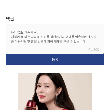
댓글
0 / 300