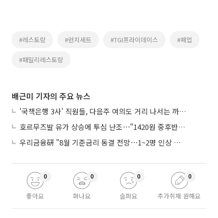
#레스토랑
#런치세트
#TGI프라이데이스
#폐업
#패밀리레스토랑
배근미 기자의 주요 뉴스
'국책은행 3사' 직원들, 다음주 여의도 거리 나서는 까닭은
호르무즈발 유가 상승에 투심 난조⋯"1420원 중후반 등락"
우리금융硏 "8월 기준금리 동결 전망⋯1~2명 인상 소수의견 낼 것"
0
0
0
0
좋아요
화나요
슬퍼요
추가취재 원해요