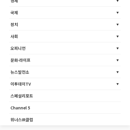
경제
국제
정치
사회
오피니언
문화·라이프
뉴스발전소
이투데이TV
스페셜리포트
Channel 5
위너스IR클럽