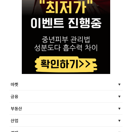
마켓
금융
부동산
산업