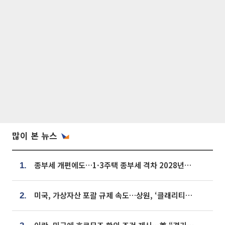
많이 본 뉴스
종부세 개편에도…1·3주택 종부세 격차 2028년부터 확대
1.
미국, 가상자산 포괄 규제 속도…상원, ‘클래리티법’ 9월 절차투표 추진
2.