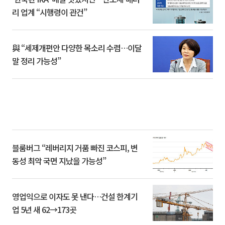
리 업계 “시행령이 관건”
與 “세제개편안 다양한 목소리 수렴…이달
말 정리 가능성”
블룸버그 “레버리지 거품 빠진 코스피, 변
동성 최악 국면 지났을 가능성”
영업익으로 이자도 못 낸다…건설 한계기
업 5년 새 62→173곳