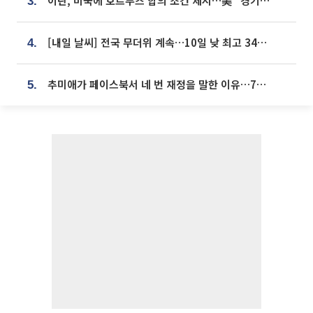
이란, 미국에 호르무즈 합의 조건 제시…美 “경기 아직 안 끝나” [종합]
3.
[내일 날씨] 전국 무더위 계속…10일 낮 최고 34도 육박
4.
추미애가 페이스북서 네 번 재정을 말한 이유…7700억 추경 열쇠는 도의회에
5.