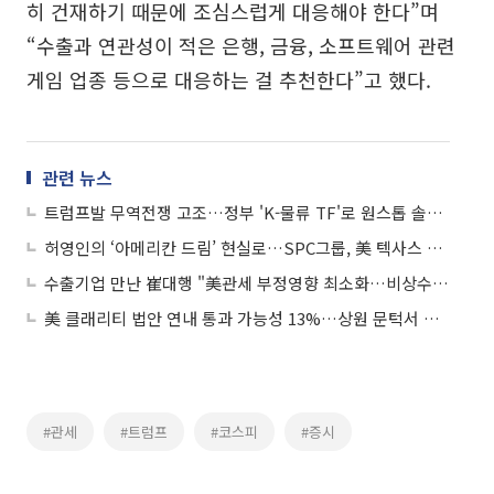
히 건재하기 때문에 조심스럽게 대응해야 한다”며
“수출과 연관성이 적은 은행, 금융, 소프트웨어 관련
게임 업종 등으로 대응하는 걸 추천한다”고 했다.
관련 뉴스
트럼프발 무역전쟁 고조…정부 'K-물류 TF'로 원스톱 솔루션 지원
허영인의 ‘아메리칸 드림’ 현실로…SPC그룹, 美 텍사스 제빵공장 투자 확정
수출기업 만난 崔대행 "美관세 부정영향 최소화…비상수출대책 마련"
美 클래리티 법안 연내 통과 가능성 13%…상원 문턱서 제동
#관세
#트럼프
#코스피
#증시