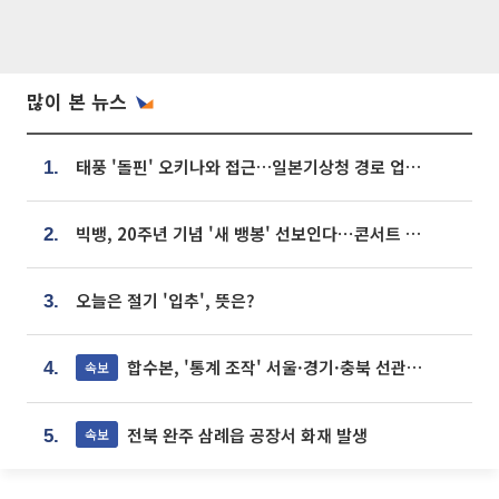
많이 본 뉴스
태풍 '돌핀' 오키나와 접근…일본기상청 경로 업데이트
1.
빅뱅, 20주년 기념 '새 뱅봉' 선보인다⋯콘서트 앞두고 팝업 개최
2.
오늘은 절기 '입추', 뜻은?
3.
합수본, '통계 조작' 서울·경기·충북 선관위 등 추가 압수수색
속보
4.
전북 완주 삼례읍 공장서 화재 발생
속보
5.