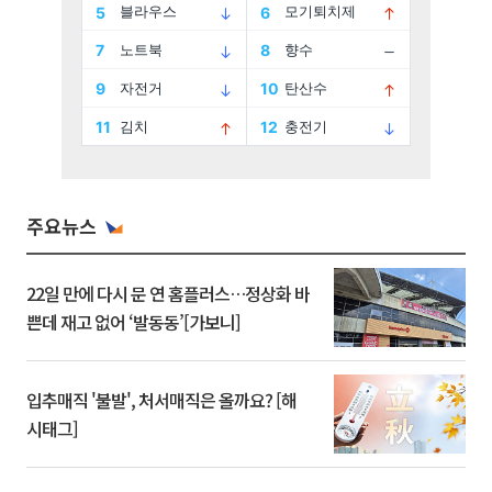
주요뉴스
22일 만에 다시 문 연 홈플러스…정상화 바
쁜데 재고 없어 ‘발동동’[가보니]
입추매직 '불발', 처서매직은 올까요? [해
시태그]