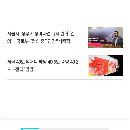
서울시, 정부에 정비사업 규제 완화 '건
의'⋯국토부 "협의 중" 입장만 [종합]
서울 40도 찍더니 하남 40.8도·광양 40.2
도…전국 '펄펄'