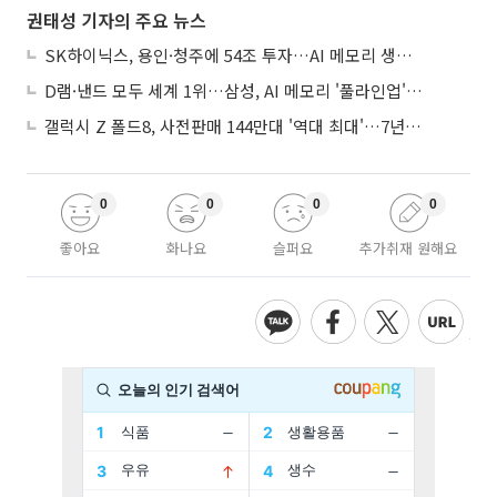
권태성 기자의 주요 뉴스
SK하이닉스, 용인·청주에 54조 투자…AI 메모리 생산기지 키운다
D램·낸드 모두 세계 1위…삼성, AI 메모리 '풀라인업'으로 승부
갤럭시 Z 폴드8, 사전판매 144만대 '역대 최대'…7년만에 갤노트10 기록 넘어
0
0
0
0
좋아요
화나요
슬퍼요
추가취재 원해요