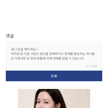
댓글
0 / 300