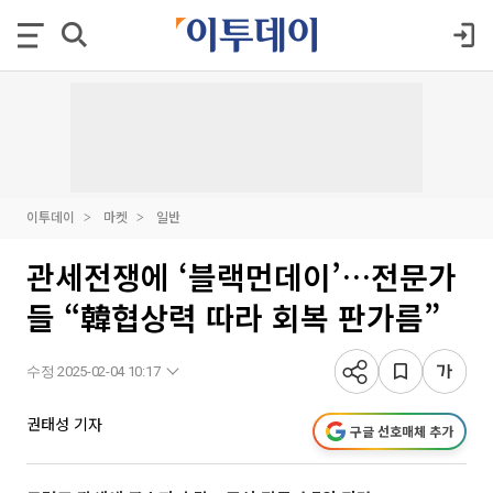
이투데이
마켓
일반
관세전쟁에 ‘블랙먼데이’…전문가
들 “韓협상력 따라 회복 판가름”
수정 2025-02-04 10:17
권태성 기자
구글 선호매체 추가