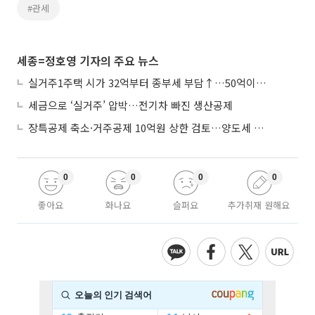
#관세
세종=정호영 기자의 주요 뉴스
실거주1주택 시가 32억부터 종부세 부담↑…50억이면 454→979만원
세금으로 ‘실거주’ 압박…전기차 빠진 생산공제
장특공제 축소·거주공제 10억원 상한 검토…양도세 실거주 중심 개편
0
0
0
0
좋아요
화나요
슬퍼요
추가취재 원해요