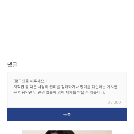
댓글
0 / 300