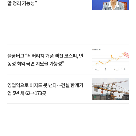
말 정리 가능성”
블룸버그 “레버리지 거품 빠진 코스피, 변
동성 최악 국면 지났을 가능성”
영업익으로 이자도 못 낸다…건설 한계기
업 5년 새 62→173곳