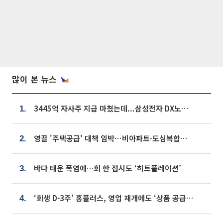
많이 본 뉴스
3445억 자사주 지급 마쳤는데...삼성전자 DX노조, 뒤늦은 '떼쓰기 집회'
1.
영끌 '주택공급' 대책 임박⋯비아파트·도심복합까지 총동원
2.
바다 태운 폭염에…회 한 접시도 ‘히트플레이션’
3.
‘회생 D-3주’ 홈플러스, 영업 재개에도 ‘상품 공급망’ 복구가 생존 관건
4.