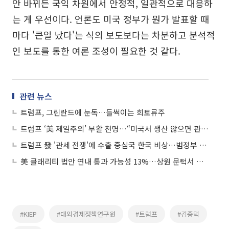
안 바뀌든 국익 차원에서 안정적, 일관적으로 대응하
는 게 우선이다. 언론도 미국 정부가 뭔가 발표할 때
마다 '큰일 났다'는 식의 보도보다는 차분하고 분석적
인 보도를 통한 여론 조성이 필요한 것 같다.
관련 뉴스
트럼프, 그린란드에 눈독…들썩이는 희토류주
트럼프 ‘美 제일주의’ 부활 천명…“미국서 생산 않으면 관세”
트럼프 發 '관세 전쟁'에 수출 중심국 한국 비상…범정부 대응책 마련
美 클래리티 법안 연내 통과 가능성 13%…상원 문턱서 제동
#KIEP
#대외경제정책연구원
#트럼프
#김종덕