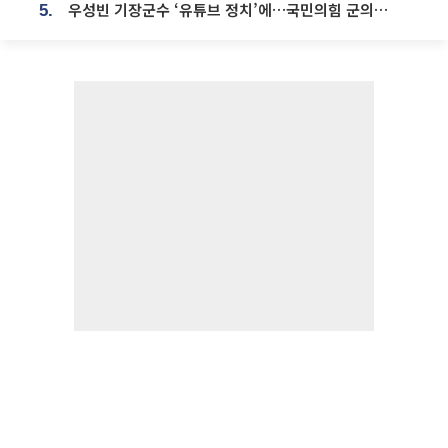
우성빈 기장군수 ‘유튜브 정치’에…국민의힘 군의원들 집단 반발
5.