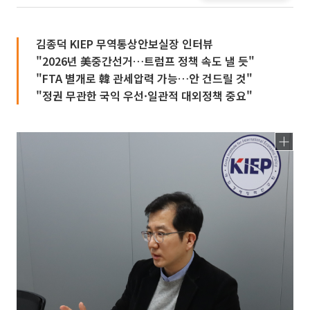
김종덕 KIEP 무역통상안보실장 인터뷰
"2026년 美중간선거…트럼프 정책 속도 낼 듯"
"FTA 별개로 韓 관세압력 가능…안 건드릴 것"
"정권 무관한 국익 우선·일관적 대외정책 중요"