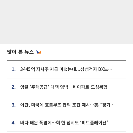
많이 본 뉴스
3445억 자사주 지급 마쳤는데...삼성전자 DX노조, 뒤늦은 '떼쓰기 집회'
1.
영끌 '주택공급' 대책 임박⋯비아파트·도심복합까지 총동원
2.
이란, 미국에 호르무즈 합의 조건 제시…美 “경기 아직 안 끝나” [종합]
3.
바다 태운 폭염에…회 한 접시도 ‘히트플레이션’
4.