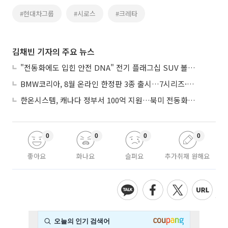
#현대차그룹
#시로스
#크레타
김채빈 기자의 주요 뉴스
"전동화에도 입힌 안전 DNA" 전기 플래그십 SUV 볼보 'EX90'
BMW코리아, 8월 온라인 한정판 3종 출시…7시리즈·X7·M340i 투어링
한온시스템, 캐나다 정부서 100억 지원…북미 전동화 시장 가속
0
0
0
0
좋아요
화나요
슬퍼요
추가취재 원해요