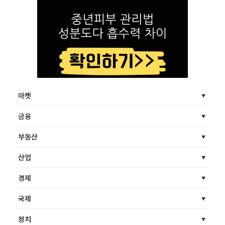
마켓
금융
부동산
산업
경제
국제
정치