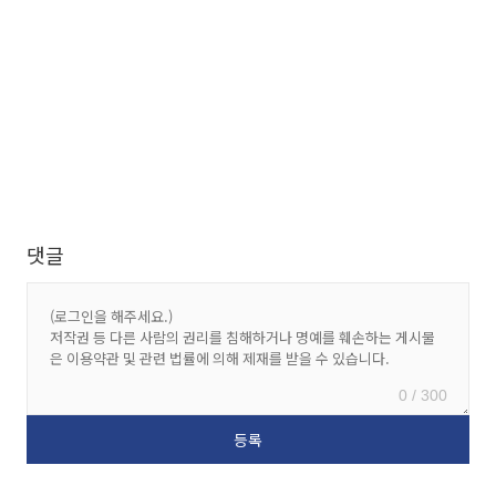
댓글
0 / 300