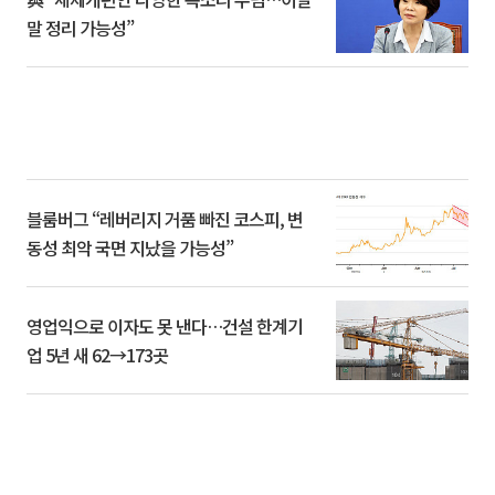
말 정리 가능성”
블룸버그 “레버리지 거품 빠진 코스피, 변
동성 최악 국면 지났을 가능성”
영업익으로 이자도 못 낸다…건설 한계기
업 5년 새 62→173곳