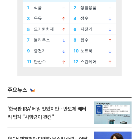
주요뉴스
‘한국판 IRA’ 베일 벗었지만…반도체·배터
리 업계 “시행령이 관건”
與 “세제개편안 다양한 목소리 수렴…이달